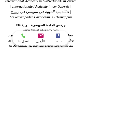
International Academy in Switzerland® in Zurich
| Internationale Akademie in der Schweiz |
الأكاديمية الدولية في سويسرا في زيورخ |
Международная академия в Швейцарии
جزء من الجامعة السويسرية الدولية SIU
www.SwissUniversity.com
حصلت أكاديمية OUS الدولية في سويسرا على اعتماد
أبوغزاله لضمان الجودة في التعليم (TAG-EDUQA)، بما
انتسب
الأيميل
اتصل بنا
يتماشى مع أطر الجودة التي طورتها المنظمة العربية
لضمان الجودة في التعليم (AROQA).
Part of the Swiss International University SIU which is
Licensed and accredited by the KG Ministry of Education
and Science, allowed by the Board of Education and
Culture in Switzerland, and Approved and permitted by the
KHDA Dubai Educational Authority
جزء من الجامعة السويسرية الدولية، المرخصة والمعتمدة
من قبل وزارة التعليم والعلوم في قرغيزستان، والمسموح
لها بالعمل من قبل مجلس التعليم والثقافة في سويسرا،
والمرخصة والمصرح لها من قبل هيئة المعرفة والتنمية
البشرية في دبي
Teil der Swiss International University, die von dem
Bildungs- und Wissenschaftsministerium der Kirgisischen
Republik lizenziert und akkreditiert ist, vom Bildungs- und