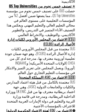
الأكاديمية:
⭐ تصنيف خمس نجوم من QS Top Universities
حصلت OUS على تصنيف خمس نجوم من مؤسسة
QS Top Universities، مما يضعها ضمن أفضل 2% من
المؤسسات التعليمية على مستوى العالم في
مجالي التعليم العالي والتعليم المهني. ويعكس هذا
التصنيف الأداء المتميز في التدريس، والتطوير
الأكاديمي، والتوظيف، والانخراط العالمي.
🇪🇺 الاعتماد من المجلس الأوروبي لكليات إدارة
الأعمال الرائدة (ECLBS)
OUS معتمدة من قبل المجلس الأوروبي لكليات
إدارة الأعمال الرائدة (ECLBS)، وهو جهة ضمان جودة
تعليمية أوروبية معترف بها، مدرجة لدى كل من
CHEA (الولايات المتحدة الأمريكية) وINQAAHE
(أوروبا). ويعمل المجلس على تعزيز التميز والابتكار
في مؤسسات التعليم التجاري حول العالم.
🇬🇧 الاعتماد من ASIC (المملكة المتحدة)
OUS معتمدة بالكامل من قبل هيئة اعتماد المدارس
والكليات والجامعات الدولية (ASIC)، وهي جهة
اعتماد بريطانية معترف بها من قبل UK ENIC ووزارة
الداخلية البريطانية، ومدرجة في قائمة وزارة
التربية والتعليم في دولة الإمارات العربية المتحدة
للاعتراف بالمؤسسات الأجنبية.
🌐 الاعتماد من EDU (هيئة الاعتماد الحكومية الدولية)