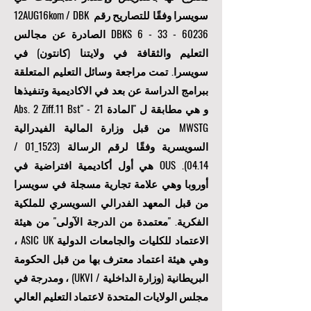
سويسرا وفقًا للتصاريح رقم 12AUG16kom / DBK
6 - 33 - 60236
DBKS
الصادرة عن مجالس
التعليم والثقافة في ولايتنا (كانتون) في
سويسرا. تمت مراجعة وسائل التعليم المتعلقة
ببرامج الدراسة عن بعد في الاكاديمية وتنفيذها
و هي مطابقة ل "المادة 21 Abs. 2 Ziff.11 Bst" -
MWSTG من قبل وزارة المالية الفيدرالية
السويسرية وفقًا لرقم الرسالة (1523_01 /
04.14). OUS هي أول أكاديمية افتراضية في
أوروبا وهي علامة تجارية مسجلة في سويسرا
من قبل المعهد الفدرالي السويسري للملكية
الفكرية. "
معتمدة من الدرجة الآولى
" من هيئة
الاعتماد للكليات والجامعات الدولية ASIC UK ،
وهي هيئة اعتماد معترف بها من قبل الحكومة
البريطانية (وزارة الداخلية / UKVI) ، ومدرجة في
مجلس الولايات المتحدة لاعتماد التعليم العالي