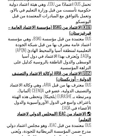
تحمل OUS اعتمادًا من EDU، وهي هيئة اعتماد دولية
حكومية تأسست من قبل وزارة التعليم في بالاو،
وتعمل بالتوافق مع المبادرات المعتمدة من قبل
اليونسكو.
🇰🇬 الاعتماد من BSKG (مؤسسة الاعتماد العامة –
قيرغيزستان)
OUS معتمدة من قبل مؤسسة BSKG، وهي مؤسسة
اعتماد عامة معترف بها من قبل شبكة الجودة
التعليمية لمنطقة آسيا والمحيط الهادئ (APQN)
وEAQA. ويُعترف بهذا الاعتماد في دول آسيا
الوسطى والدول الناطقة بالروسية كدليل على
النزاهة المؤسسية.
🇺🇿 الاعتماد من ARIA (وكالة الاعتماد والتصنيف
الدولية – أوزبكستان)
OUS معترف بها من قبل ARIA، وهي وكالة الاعتماد
والتصنيف الدولية، عضو في CEENQA (ألمانيا)،
ومرتبطة بـ EURASHE (بلجيكا). وتحظى هذه الهيئة
باعتراف واسع في الدول الأوروآسيوية والدول
الأعضاء في EAQA.
🌎 الاعتماد من IEAC (المجلس الدولي لاعتماد
التعليم)
OUS معتمدة من قبل IEAC، وهو مجلس اعتماد دولي
مدرج ضمن المؤسسة البريطانية للجودة، ويُعنى