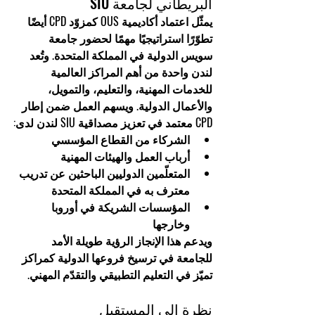
البريطاني لجامعة SIU
يمثّل اعتماد أكاديمية OUS كمزوّد CPD أيضًا 
تطوّرًا استراتيجيًا مهمًا لحضور جامعة 
سويس الدولية في المملكة المتحدة. وتُعد 
لندن واحدة من أهم المراكز العالمية 
للخدمات المهنية، والتعليم، والتمويل، 
والأعمال الدولية. ويسهم العمل ضمن إطار 
CPD معتمد في تعزيز مصداقية SIU لندن لدى:
الشركاء من القطاع المؤسسي
أرباب العمل والهيئات المهنية
المتعلّمين الدوليين الباحثين عن تدريب 
معترف به في المملكة المتحدة
المؤسسات الشريكة في أوروبا 
وخارجها
ويدعم هذا الإنجاز الرؤية طويلة الأمد 
للجامعة في ترسيخ فروعها الدولية كمراكز 
تميّز في التعليم التطبيقي والتقدّم المهني
.
نظرة إلى المستقبل