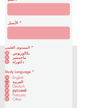
الأيميل
*
المستوى العلمي
بكالوريوس
ماجستير
أكاديمية OUS الملكية للاقتصاد
دكتوراه
والتكنولوجيا
إ
Study Language
*
ل
English
ز
العربية
ا
Deutsch
م
في زوريخ - سويسرا
ي
русский
Français
Other