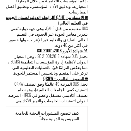
بدعم المؤسسات التعليمية من خلال المقارنة
المعيارية، وتدقيق الأداء المؤسسي، وتطبيق أفضل
الممارسات.
🌐 الاعتماد من QAHE (الرابطة الدولية لضمان الجودة
في التعليم العالي)
OUS معتمدة من قبل QAHE، وهي جهة دولية تُعنى
بتعزيز معايير الجودة عبر الحدود، في التعليم
العالي التقليدي والتعليم عبر الإنترنت، ولها حضور
في أكثر من 40 دولة.
🏅 شهادة الأيزو ISO 21001:2018
تحمل OUS شهادة ISO 21001:2018، وهي المعيار
الدولي لأنظمة إدارة المؤسسات التعليمية (EOMS)،
مما يعكس التزامًا قويًا بالعمليات التعليمية التي
تركز على المتعلم وبالتحسين المستمر للجودة.
🌐 التصنيف العالمي – QRNW
تحتل OUS المرتبة 49 عالميًا وفق تصنيف QRNW
(تصنيف كمي للجامعات العالمية)، وهو نظام
تصنيف أكاديمي مستقل وعضو في IREG – المرصد
الدولي لتصنيفات الجامعات والتميز الأكاديمي.
كيف تتصفح المنشورات البحثية للجامعة
السويسرية الدولية مجاناً