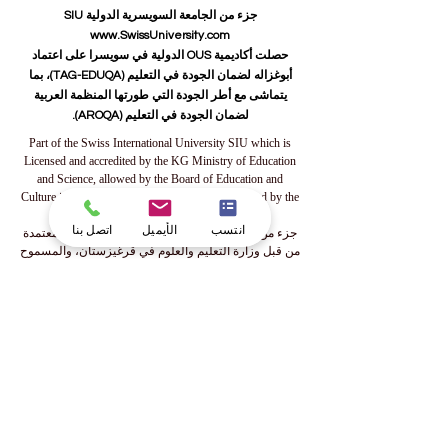
جزء من الجامعة السويسرية الدولية SIU
www.SwissUniversity.com
حصلت أكاديمية OUS الدولية في سويسرا على اعتماد
أبوغزاله لضمان الجودة في التعليم (TAG-EDUQA)، بما
يتماشى مع أطر الجودة التي طورتها المنظمة العربية
لضمان الجودة في التعليم (AROQA).
Part of the Swiss International University SIU which is
Licensed and accredited by the KG Ministry of Education
and Science, allowed by the Board of Education and
Culture in Switzerland, and Approved and permitted by the
KHDA Dubai Educational Authority
انتسب
الأيميل
اتصل بنا
جزء من الجامعة السويسرية الدولية، المرخصة والمعتمدة
من قبل وزارة التعليم والعلوم في قرغيزستان، والمسموح
لها بالعمل من قبل مجلس التعليم والثقافة في سويسرا،
والمرخصة والمصرح لها من قبل هيئة المعرفة والتنمية
البشرية في دبي
Teil der Swiss International University, die von dem
Bildungs- und Wissenschaftsministerium der Kirgisischen
Republik lizenziert und akkreditiert ist, vom Bildungs- und
Kulturrat der Schweiz zugelassen und von der
Bildungsbehörde KHDA in Dubai genehmigt und erlaubt
wurde.
Часть Швейцарского Международного Университета,