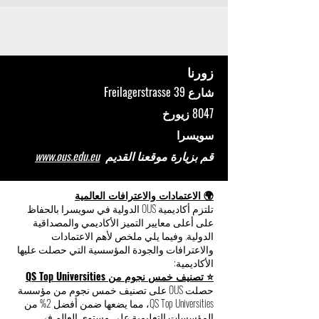
زورنا
شارع Freilagerstrasse 39
8047 زيورخ
سويسرا
قم بزيارة موقعنا القديم
www.ous.edu.eu
🌍 الاعتمادات والاعترافات العالمية
تلتزم أكاديمية OUS الدولية في سويسرا بالحفاظ
على أعلى معايير التميز الأكاديمي والمصداقية
الدولية. وفيما يلي ملخص لأهم الاعتمادات
والاعترافات والجودة المؤسسية التي حصلت عليها
الأكاديمية:
⭐ تصنيف خمس نجوم من QS Top Universities
حصلت OUS على تصنيف خمس نجوم من مؤسسة
QS Top Universities، مما يضعها ضمن أفضل 2% من
المؤسسات التعليمية على مستوى العالم في