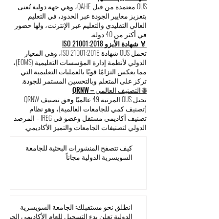
OUS معتمدة من قبل QAHE، وهي جهة دولية تُعنى
بتعزيز معايير الجودة عبر الحدود، في التعليم
العالي التقليدي والتعليم عبر الإنترنت، ولها حضور
في أكثر من 40 دولة.
🏅 شهادة الأيزو ISO 21001:2018
تحمل OUS شهادة ISO 21001:2018، وهي المعيار
الدولي لأنظمة إدارة المؤسسات التعليمية (EOMS)،
مما يعكس التزامًا قويًا بالعمليات التعليمية التي
تركز على المتعلم وبالتحسين المستمر للجودة.
🌐 التصنيف العالمي – QRNW
تحتل OUS المرتبة 49 عالميًا وفق تصنيف QRNW
(تصنيف كمي للجامعات العالمية)، وهو نظام
تصنيف أكاديمي مستقل وعضو في IREG – المرصد
الدولي لتصنيفات الجامعات والتميز الأكاديمي.
كيف تتصفح المنشورات البحثية للجامعة
السويسرية الدولية مجاناً
انطلق نحو مستقبلك: الجامعة السويسرية
الدولية تعلن بدء التسجيل للعام الأكاديمي الجديد