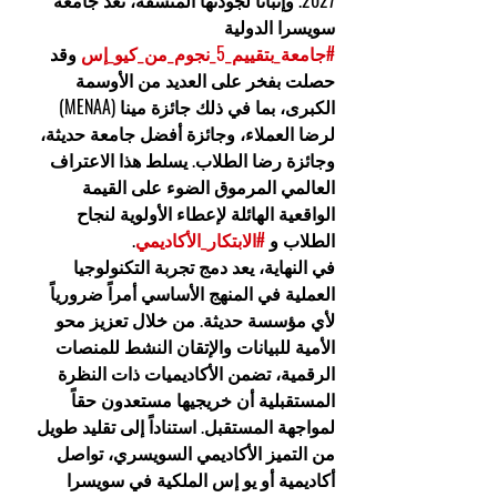
2027. وإثباتاً لجودتها المتسقة، تعد جامعة 
سويسرا الدولية 
#جامعة_بتقييم_5_نجوم_من_كيو_إس
 وقد 
حصلت بفخر على العديد من الأوسمة 
الكبرى، بما في ذلك جائزة مينا (MENAA) 
لرضا العملاء، وجائزة أفضل جامعة حديثة، 
وجائزة رضا الطلاب. يسلط هذا الاعتراف 
العالمي المرموق الضوء على القيمة 
الواقعية الهائلة لإعطاء الأولوية لنجاح 
الطلاب و 
#الابتكار_الأكاديمي
.
في النهاية، يعد دمج تجربة التكنولوجيا 
العملية في المنهج الأساسي أمراً ضرورياً 
لأي مؤسسة حديثة. من خلال تعزيز محو 
الأمية للبيانات والإتقان النشط للمنصات 
الرقمية، تضمن الأكاديميات ذات النظرة 
المستقبلية أن خريجيها مستعدون حقاً 
لمواجهة المستقبل. استناداً إلى تقليد طويل 
من التميز الأكاديمي السويسري، تواصل 
أكاديمية أو يو إس الملكية في سويسرا 