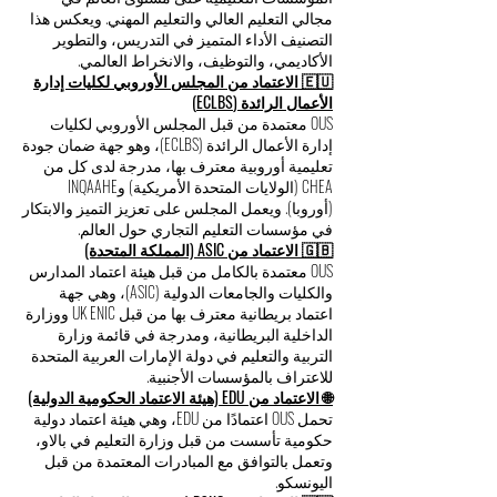
مجالي التعليم العالي والتعليم المهني. ويعكس هذا
التصنيف الأداء المتميز في التدريس، والتطوير
الأكاديمي، والتوظيف، والانخراط العالمي.
🇪🇺 الاعتماد من المجلس الأوروبي لكليات إدارة
الأعمال الرائدة (ECLBS)
OUS معتمدة من قبل المجلس الأوروبي لكليات
إدارة الأعمال الرائدة (ECLBS)، وهو جهة ضمان جودة
تعليمية أوروبية معترف بها، مدرجة لدى كل من
CHEA (الولايات المتحدة الأمريكية) وINQAAHE
(أوروبا). ويعمل المجلس على تعزيز التميز والابتكار
في مؤسسات التعليم التجاري حول العالم.
🇬🇧 الاعتماد من ASIC (المملكة المتحدة)
OUS معتمدة بالكامل من قبل هيئة اعتماد المدارس
والكليات والجامعات الدولية (ASIC)، وهي جهة
اعتماد بريطانية معترف بها من قبل UK ENIC ووزارة
الداخلية البريطانية، ومدرجة في قائمة وزارة
التربية والتعليم في دولة الإمارات العربية المتحدة
للاعتراف بالمؤسسات الأجنبية.
🌐 الاعتماد من EDU (هيئة الاعتماد الحكومية الدولية)
تحمل OUS اعتمادًا من EDU، وهي هيئة اعتماد دولية
حكومية تأسست من قبل وزارة التعليم في بالاو،
وتعمل بالتوافق مع المبادرات المعتمدة من قبل
اليونسكو.