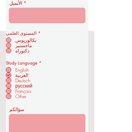
الأيميل
*
المستوى العلمي
بكالوريوس
ماجستير
أكاديمية OUS الملكية للاقتصاد
دكتوراه
والتكنولوجيا
إ
Study Language
*
ل
English
ز
العربية
ا
Deutsch
م
في زوريخ - سويسرا
ي
русский
Français
Other
سؤالكم