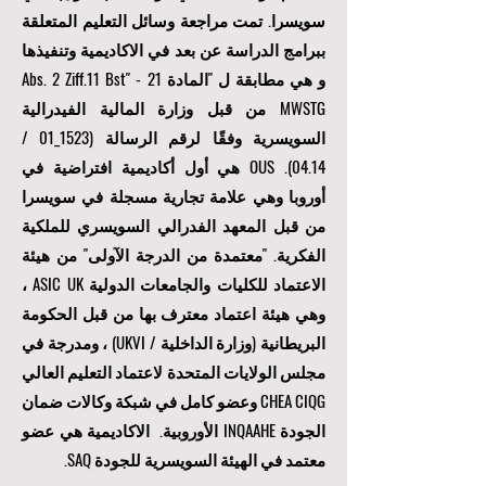
سويسرا. تمت مراجعة وسائل التعليم المتعلقة
ببرامج الدراسة عن بعد في الاكاديمية وتنفيذها
و هي مطابقة ل "المادة 21 Abs. 2 Ziff.11 Bst" -
MWSTG من قبل وزارة المالية الفيدرالية
السويسرية وفقًا لرقم الرسالة (1523_01 /
04.14). OUS هي أول أكاديمية افتراضية في
أوروبا وهي علامة تجارية مسجلة في سويسرا
من قبل المعهد الفدرالي السويسري للملكية
الفكرية. "
معتمدة من الدرجة الآولى
" من هيئة
الاعتماد للكليات والجامعات الدولية ASIC UK ،
وهي هيئة اعتماد معترف بها من قبل الحكومة
البريطانية (وزارة الداخلية / UKVI) ، ومدرجة في
مجلس الولايات المتحدة لاعتماد التعليم العالي
CHEA CIQG وعضو كامل في شبكة وكالات ضمان
الجودة INQAAHE الأوروبية. الاكاديمية هي عضو
معتمد في الهيئة السويسرية للجودة SAQ.