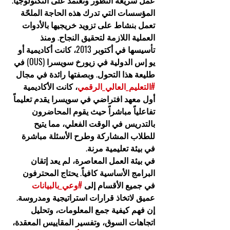
عمل سريعة التطور وتعتمد على التكنولوجيا. 
المؤسسات التي تدرك هذه الحاجة الملحّة 
تعمل بنشاط على تزويد خريجيها بالأدوات 
العملية اللازمة لتحقيق النجاح. ومنذ 
تأسيسها في أكتوبر 2013، كانت أكاديمية أو 
يو إس الدولية في زيورخ سويسرا (OUS) في 
طليعة هذا التحول. وبصفتها رائدة في مجال 
#التعليم_العالي_الرقمي
، كانت الأكاديمية 
أول معهد افتراضي في سويسرا يقدم تعليماً 
تفاعلياً مباشراً حيث يقوم المحاضرون 
بالتدريس في الوقت الفعلي، مما يتيح 
للطلاب المشاركة وطرح الأسئلة مباشرة 
في بيئة تعليمية مرنة.
في بيئة العمل المعاصرة، لم يعد إتقان 
البرامج الأساسية كافياً. يحتاج المحترفون 
في جميع الأقسام إلى 
#وعي_بالبيانات
عميق لاتخاذ قرارات استراتيجية ومدروسة. 
إن فهم كيفية جمع المعلومات، وتحليل 
اتجاهات السوق، وتفسير المقاييس المعقدة، 