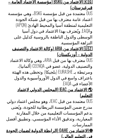
🇰🇬 الاعتماد من BSKG (مؤسسة الاعتماد العامة –
قيرغيزستان)
OUS معتمدة من قبل مؤسسة BSKG، وهي مؤسسة
اعتماد عامة معترف بها من قبل شبكة الجودة
التعليمية لمنطقة آسيا والمحيط الهادئ (APQN)
وEAQA. ويُعترف بهذا الاعتماد في دول آسيا
الوسطى والدول الناطقة بالروسية كدليل على
النزاهة المؤسسية.
🇺🇿 الاعتماد من ARIA (وكالة الاعتماد والتصنيف
الدولية – أوزبكستان)
OUS معترف بها من قبل ARIA، وهي وكالة الاعتماد
والتصنيف الدولية، عضو في CEENQA (ألمانيا)،
ومرتبطة بـ EURASHE (بلجيكا). وتحظى هذه الهيئة
باعتراف واسع في الدول الأوروآسيوية والدول
الأعضاء في EAQA.
🌎 الاعتماد من IEAC (المجلس الدولي لاعتماد
التعليم)
OUS معتمدة من قبل IEAC، وهو مجلس اعتماد دولي
مدرج ضمن المؤسسة البريطانية للجودة، ويُعنى
بدعم المؤسسات التعليمية من خلال المقارنة
المعيارية، وتدقيق الأداء المؤسسي، وتطبيق أفضل
الممارسات.
🌐 الاعتماد من QAHE (الرابطة الدولية لضمان الجودة
في التعليم العالي)