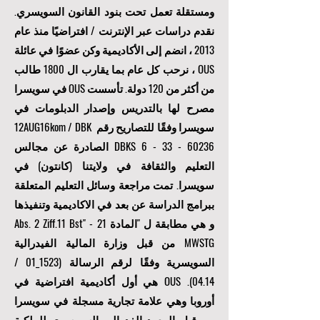
ومستقلة تعمل تحت بنود القانون السويسري.
نقدم دراسات عبر الإنترنت / افتراضيًا منذ عام
2013 ، انضم إلى الأكاديمية وكن عضوًا في عائلة
OUS ، نرحب كل عام بما يقارب ال 1800 طالب
من أكثر من 120 دولة. تأسست OUS في سويسرا
مصرح لها بالتدريس وإصدار الدبلومات في
سويسرا وفقًا للتصاريح رقم 12AUG16kom / DBK
6 - 33 - 60236
DBKS
الصادرة عن مجالس
التعليم والثقافة في ولايتنا (كانتون) في
سويسرا. تمت مراجعة وسائل التعليم المتعلقة
ببرامج الدراسة عن بعد في الاكاديمية وتنفيذها
و هي مطابقة ل "المادة 21 Abs. 2 Ziff.11 Bst" -
MWSTG من قبل وزارة المالية الفيدرالية
السويسرية وفقًا لرقم الرسالة (1523_01 /
04.14). OUS هي أول أكاديمية افتراضية في
أوروبا وهي علامة تجارية مسجلة في سويسرا
من قبل المعهد الفدرالي السويسري للملكية