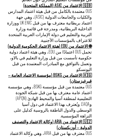
🇬🇧 الاعتماد من ASIC (المملكة المتحدة)
OUS معتمدة بالكامل من قبل هيئة اعتماد المدارس
والكليات والجامعات الدولية (ASIC)، وهي جهة
اعتماد بريطانية معترف بها من قبل UK ENIC ووزارة
الداخلية البريطانية، ومدرجة في قائمة وزارة
التربية والتعليم في دولة الإمارات العربية المتحدة
للاعتراف بالمؤسسات الأجنبية.
🌐 الاعتماد من EDU (هيئة الاعتماد الحكومية الدولية)
تحمل OUS اعتمادًا من EDU، وهي هيئة اعتماد دولية
حكومية تأسست من قبل وزارة التعليم في بالاو،
وتعمل بالتوافق مع المبادرات المعتمدة من قبل
اليونسكو.
🇰🇬 الاعتماد من BSKG (مؤسسة الاعتماد العامة –
قيرغيزستان)
OUS معتمدة من قبل مؤسسة BSKG، وهي مؤسسة
اعتماد عامة معترف بها من قبل شبكة الجودة
التعليمية لمنطقة آسيا والمحيط الهادئ (APQN)
وEAQA. ويُعترف بهذا الاعتماد في دول آسيا
الوسطى والدول الناطقة بالروسية كدليل على
النزاهة المؤسسية.
🇺🇿 الاعتماد من ARIA (وكالة الاعتماد والتصنيف
الدولية – أوزبكستان)
OUS معترف بها من قبل ARIA، وهي وكالة الاعتماد