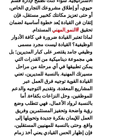
الاستراتيجية. سواء كنت تطمح لإدارة قسم 
حيوي، أو إطلاق مشروعك التجاري الخاص، 
أو حتى تعزيز مكانتك كخبير مستقل، فإن 
إتقان فن القيادة يُعد خطوة أساسية لضمان 
تحقيق 
#النمو_المهني
 المستدام.
لماذا تعتبر القيادة ضرورة في كافة الأدوار 
الوظيفية؟
 القيادة ليست مجرد مسمى 
وظيفي جامد يقتصر على كبار المديرين؛ بل 
هي مجموعة ديناميكية من القدرات التي 
يمكن تطبيقها في أي مرحلة من مراحل 
مسيرتك المهنية. بالنسبة للمديرين، تعني 
القيادة القوية توجيه فرق العمل عبر 
المشاريع المعقدة، وتقديم التوجيه والدعم 
للموظفين، وحل النزاعات بكفاءة. أما 
بالنسبة لرواد الأعمال، فهي تتطلب وضع 
رؤية واضحة وتحفيز المستثمرين وفريق 
العمل للإيمان بفكرة جديدة وتحويلها إلى 
واقع. وحتى بالنسبة للمهنيين المستقلين، 
فإن إظهار الحس القيادي يعني أخذ زمام 