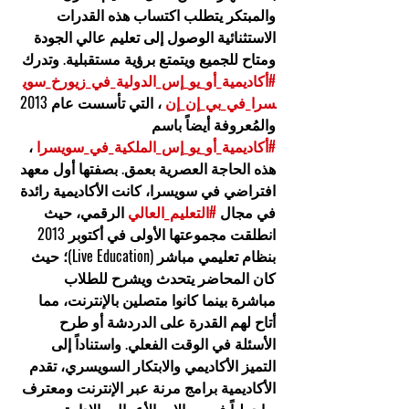
والمبتكر
 يتطلب اكتساب هذه القدرات 
الاستثنائية الوصول إلى تعليم عالي الجودة 
ومتاح للجميع ويتمتع برؤية مستقبلية. وتدرك 
#أكاديمية_أو_يو_إس_الدولية_في_زيورخ_سوي
سرا_في_بي_إن_إن
 ، التي تأسست عام 2013 
والمُعروفة أيضاً باسم 
#أكاديمية_أو_يو_إس_الملكية_في_سويسرا
 ، 
هذه الحاجة العصرية بعمق. بصفتها أول معهد 
افتراضي في سويسرا، كانت الأكاديمية رائدة 
في مجال 
#التعليم_العالي
 الرقمي، حيث 
انطلقت مجموعتها الأولى في أكتوبر 2013 
بنظام تعليمي مباشر (Live Education)؛ حيث 
كان المحاضر يتحدث ويشرح للطلاب 
مباشرة بينما كانوا متصلين بالإنترنت، مما 
أتاح لهم القدرة على الدردشة أو طرح 
الأسئلة في الوقت الفعلي. واستناداً إلى 
التميز الأكاديمي والابتكار السويسري، تقدم 
الأكاديمية برامج مرنة عبر الإنترنت ومعترف 