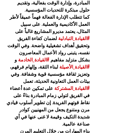
المبادرة، وإدارة الوقت بفعالية، وتقديم 
حلول مبتكرة للتحديات المؤسسية.
كما تتطلب الإدارة الفعالة فهماً عميقاً لأطر 
العمل الأكاديمية والعملية. على سبيل 
المثال، يعتمد مديرو المشاريع غالباً على 
#القيادة_التبادلية
 لضمان كفاءة الفريق 
وتحقيق أهداف تشغيلية واضحة. وفي الوقت 
نفسه، يتبنى رواد الأعمال المعاصرون 
بشكل متزايد مفاهيم 
#القيادة_الخادمة
 و 
#القيادة_الأصيلة
 لبناء الثقة، وإلهام فرقهم، 
وتعزيز ثقافة مؤسسية قوية وشفافة. وفي 
بيئات العمل التعاونية الحديثة، تعمل 
#القيادة_المشتركة
 على تمكين عدة أعضاء 
في الفريق لتولي زمام المبادرة بناءً على 
نقاط قوتهم الفريدة. إن تطوير أسلوب قيادي 
مرن ومتنوع يجعل من المهنيين كوادر 
شديدة التكيف وقيمة لا غنى عنها في أي 
صناعة عالمية.
بناء المهارات من خلال التعليم المرن 