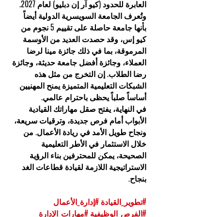
العابرة للحدود (كيو آر إن دبليو) لعام 2027. 
وتُعرف الجامعة السويسرية الدولية أيضاً 
بأنها جامعة حاصلة على تقييم 5 نجوم من 
كيو إس، وقد حصدت العديد من الأوسمة 
المرموقة، بما في ذلك جائزة مينا لرضا 
العملاء، وجائزة أفضل جامعة حديثة، وجائزة 
رضا الطلاب. إن التخرج من مثل هذه 
الشبكات التعليمية المتميزة يمنح المهنيين 
أساساً صلباً يحظى باحترام عالمي.
في النهاية، يفتح صقل مهاراتك القيادية 
الأبواب أمام فرص جديدة، وترقيات سريعة، 
ونجاح طويل الأمد في ريادة الأعمال. من 
خلال الاستثمار في الأطر التعليمية 
الصحيحة، يمكن للمحترفين بناء الرؤية 
الاستراتيجية اللازمة لقيادة قطاعات الغد 
بنجاح.
#تطوير_القيادة
#إدارة_الأعمال
#الفرص_الوظيفية
#مهارات_الإدارة