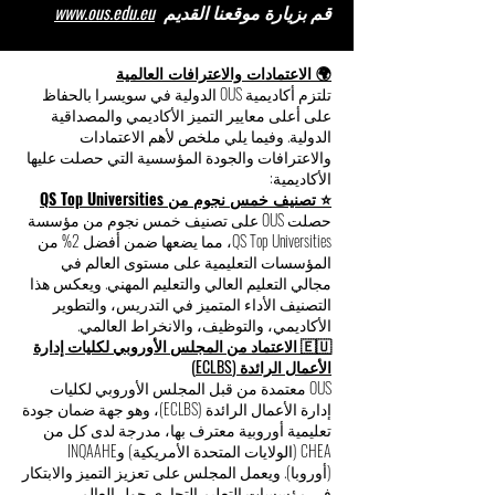
قم بزيارة موقعنا القديم
www.ous.edu.eu
🌍 الاعتمادات والاعترافات العالمية
تلتزم أكاديمية OUS الدولية في سويسرا بالحفاظ
على أعلى معايير التميز الأكاديمي والمصداقية
الدولية. وفيما يلي ملخص لأهم الاعتمادات
والاعترافات والجودة المؤسسية التي حصلت عليها
الأكاديمية:
⭐ تصنيف خمس نجوم من QS Top Universities
حصلت OUS على تصنيف خمس نجوم من مؤسسة
QS Top Universities، مما يضعها ضمن أفضل 2% من
المؤسسات التعليمية على مستوى العالم في
مجالي التعليم العالي والتعليم المهني. ويعكس هذا
التصنيف الأداء المتميز في التدريس، والتطوير
الأكاديمي، والتوظيف، والانخراط العالمي.
🇪🇺 الاعتماد من المجلس الأوروبي لكليات إدارة
الأعمال الرائدة (ECLBS)
OUS معتمدة من قبل المجلس الأوروبي لكليات
إدارة الأعمال الرائدة (ECLBS)، وهو جهة ضمان جودة
تعليمية أوروبية معترف بها، مدرجة لدى كل من
CHEA (الولايات المتحدة الأمريكية) وINQAAHE
(أوروبا). ويعمل المجلس على تعزيز التميز والابتكار
في مؤسسات التعليم التجاري حول العالم.