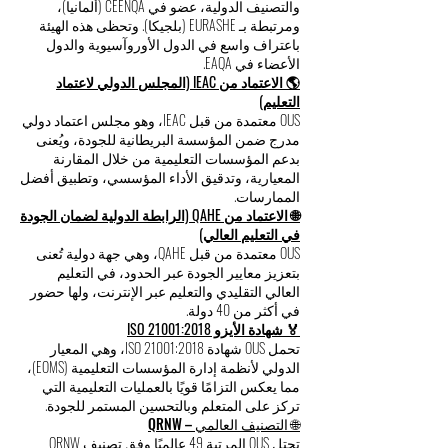
والتصنيف الدولية، عضو في CEENQA (ألمانيا)،
ومرتبطة بـ EURASHE (بلجيكا). وتحظى هذه الهيئة
باعتراف واسع في الدول الأوروآسيوية والدول
الأعضاء في EAQA.
🌎 الاعتماد من IEAC (المجلس الدولي لاعتماد
التعليم)
OUS معتمدة من قبل IEAC، وهو مجلس اعتماد دولي
مدرج ضمن المؤسسة البريطانية للجودة، ويُعنى
بدعم المؤسسات التعليمية من خلال المقارنة
المعيارية، وتدقيق الأداء المؤسسي، وتطبيق أفضل
الممارسات.
🌐 الاعتماد من QAHE (الرابطة الدولية لضمان الجودة
في التعليم العالي)
OUS معتمدة من قبل QAHE، وهي جهة دولية تُعنى
بتعزيز معايير الجودة عبر الحدود، في التعليم
العالي التقليدي والتعليم عبر الإنترنت، ولها حضور
في أكثر من 40 دولة.
🏅 شهادة الأيزو ISO 21001:2018
تحمل OUS شهادة ISO 21001:2018، وهي المعيار
الدولي لأنظمة إدارة المؤسسات التعليمية (EOMS)،
مما يعكس التزامًا قويًا بالعمليات التعليمية التي
تركز على المتعلم وبالتحسين المستمر للجودة.
🌐 التصنيف العالمي – QRNW
تحتل OUS المرتبة 49 عالميًا وفق تصنيف QRNW