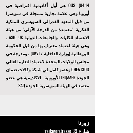
04.14). OUS هي أول أكاديمية افتراضية في
أوروبا وهي علامة تجارية مسجلة في سويسرا
من قبل المعهد الفدرالي السويسري للملكية
الفكرية. "
معتمدة من الدرجة الآولى
" من هيئة
الاعتماد للكليات والجامعات الدولية ASIC UK ،
وهي هيئة اعتماد معترف بها من قبل الحكومة
البريطانية (وزارة الداخلية / UKVI) ، ومدرجة في
مجلس الولايات المتحدة لاعتماد التعليم العالي
CHEA CIQG وعضو كامل في شبكة وكالات ضمان
الجودة INQAAHE الأوروبية. الاكاديمية هي عضو
معتمد في الهيئة السويسرية للجودة SAQ.
زورنا
شارع Freilagerstrasse 39