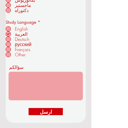
بكالوريوس
ماجستير
أكاديمية OUS الملكية للاقتصاد
دكتوراه
والتكنولوجيا
إ
Study Language
*
ل
English
ز
العربية
ا
Deutsch
م
في زوريخ - سويسرا
ي
русский
Français
Other
سؤالكم
ارسل