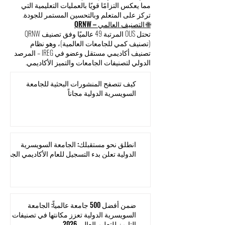
مما يعكس التزامًا قويًا بالعمليات التعليمية التي
تركز على المتعلم وبالتحسين المستمر للجودة.
🌐 التصنيف العالمي – QRNW
تحتل OUS المرتبة 49 عالميًا وفق تصنيف QRNW
(تصنيف كمي للجامعات العالمية)، وهو نظام
تصنيف أكاديمي مستقل وعضو في IREG – المرصد
الدولي لتصنيفات الجامعات والتميز الأكاديمي.
كيف تتصفح المنشورات البحثية للجامعة
السويسرية الدولية مجاناً
انطلق نحو مستقبلك: الجامعة السويسرية
الدولية تعلن بدء التسجيل للعام الأكاديمي الجديد
ضمن أفضل 500 جامعة عالمياً: الجامعة
السويسرية الدولية تعزز مكانتها في تصنيفات
التايمز للتعليم العالي 2026