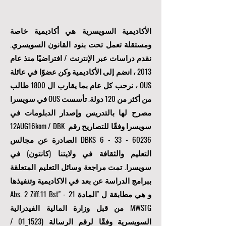
الأكاديمية السويسرية هي أكاديمية خاصة
ومستقلة تعمل تحت بنود القانون السويسري.
نقدم دراسات عبر الإنترنت / افتراضيًا منذ عام
2013 ، انضم إلى الأكاديمية وكن عضوًا في عائلة
OUS ، نرحب كل عام بما يقارب ال 1800 طالب
من أكثر من 120 دولة. تأسست OUS في سويسرا
مصرح لها بالتدريس وإصدار الدبلومات في
سويسرا وفقًا للتصاريح رقم 12AUG16kom / DBK
6 - 33 - 60236
DBKS
الصادرة عن مجالس
التعليم والثقافة في ولايتنا (كانتون) في
سويسرا. تمت مراجعة وسائل التعليم المتعلقة
ببرامج الدراسة عن بعد في الاكاديمية وتنفيذها
و هي مطابقة ل "المادة 21 Abs. 2 Ziff.11 Bst" -
MWSTG من قبل وزارة المالية الفيدرالية
السويسرية وفقًا لرقم الرسالة (1523_01 /