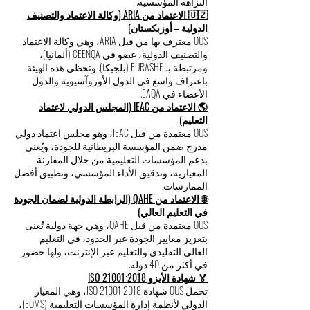
النزاهة المؤسسية.
🇺🇿 الاعتماد من ARIA (وكالة الاعتماد والتصنيف
الدولية – أوزبكستان)
OUS معترف بها من قبل ARIA، وهي وكالة الاعتماد
والتصنيف الدولية، عضو في CEENQA (ألمانيا)،
ومرتبطة بـ EURASHE (بلجيكا). وتحظى هذه الهيئة
باعتراف واسع في الدول الأوروآسيوية والدول
الأعضاء في EAQA.
🌎 الاعتماد من IEAC (المجلس الدولي لاعتماد
التعليم)
OUS معتمدة من قبل IEAC، وهو مجلس اعتماد دولي
مدرج ضمن المؤسسة البريطانية للجودة، ويُعنى
بدعم المؤسسات التعليمية من خلال المقارنة
المعيارية، وتدقيق الأداء المؤسسي، وتطبيق أفضل
الممارسات.
🌐 الاعتماد من QAHE (الرابطة الدولية لضمان الجودة
في التعليم العالي)
OUS معتمدة من قبل QAHE، وهي جهة دولية تُعنى
بتعزيز معايير الجودة عبر الحدود، في التعليم
العالي التقليدي والتعليم عبر الإنترنت، ولها حضور
في أكثر من 40 دولة.
🏅 شهادة الأيزو ISO 21001:2018
تحمل OUS شهادة ISO 21001:2018، وهي المعيار
الدولي لأنظمة إدارة المؤسسات التعليمية (EOMS)،