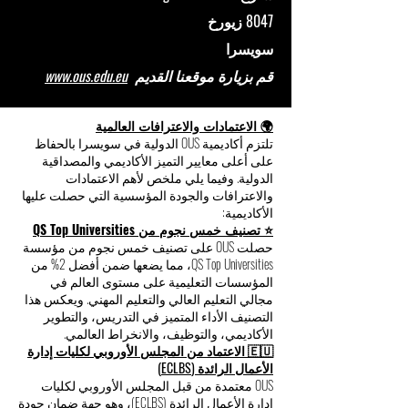
8047 زيورخ
سويسرا
قم بزيارة موقعنا القديم
www.ous.edu.eu
🌍 الاعتمادات والاعترافات العالمية
تلتزم أكاديمية OUS الدولية في سويسرا بالحفاظ
على أعلى معايير التميز الأكاديمي والمصداقية
الدولية. وفيما يلي ملخص لأهم الاعتمادات
والاعترافات والجودة المؤسسية التي حصلت عليها
الأكاديمية:
⭐ تصنيف خمس نجوم من QS Top Universities
حصلت OUS على تصنيف خمس نجوم من مؤسسة
QS Top Universities، مما يضعها ضمن أفضل 2% من
المؤسسات التعليمية على مستوى العالم في
مجالي التعليم العالي والتعليم المهني. ويعكس هذا
التصنيف الأداء المتميز في التدريس، والتطوير
الأكاديمي، والتوظيف، والانخراط العالمي.
🇪🇺 الاعتماد من المجلس الأوروبي لكليات إدارة
الأعمال الرائدة (ECLBS)
OUS معتمدة من قبل المجلس الأوروبي لكليات
إدارة الأعمال الرائدة (ECLBS)، وهو جهة ضمان جودة