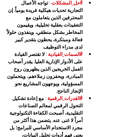
#حل_المشكلات
 : تواجه الأعمال 
التجارية تحديات هيكلية فريدة يومياً. إن 
المحترفين الذين يتعاملون مع 
التعقيدات بعقلية تحليلية، ويقيمون 
المخاطر بشكل منطقي، وينفذون حلولاً 
فعالة ومبتكرة، يحظون بتقدير كبير 
لدى مدراء التوظيف.
#السمات_القيادية
 : لا تقتصر القيادة 
على الأدوار الإدارية العليا. يقدر أصحاب 
العمل الخريجين الذين يظهرون روح 
المبادرة، ويحفزون زملاءهم، ويتحملون 
المسؤولية، ويوجهون المشاريع نحو 
الإنجاز الناجح.
#القدرات_الرقمية
 : مع إعادة تشكيل 
التحول الرقمي لمعالم الصناعات 
التقليدية، أصبحت الكفاءة التكنولوجية 
أمراً لا غنى عنه. يتضمن هذا أكثر من 
مجرد الاستخدام الأساسي للبرامج؛ بل 
يعني فهم أدوات تحليل البيانات، 