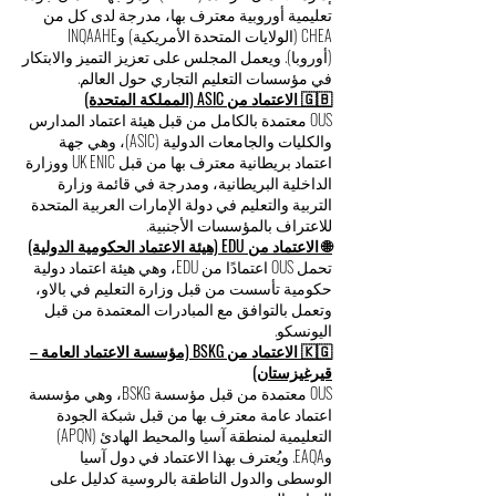
تعليمية أوروبية معترف بها، مدرجة لدى كل من
CHEA (الولايات المتحدة الأمريكية) وINQAAHE
(أوروبا). ويعمل المجلس على تعزيز التميز والابتكار
في مؤسسات التعليم التجاري حول العالم.
🇬🇧 الاعتماد من ASIC (المملكة المتحدة)
OUS معتمدة بالكامل من قبل هيئة اعتماد المدارس
والكليات والجامعات الدولية (ASIC)، وهي جهة
اعتماد بريطانية معترف بها من قبل UK ENIC ووزارة
الداخلية البريطانية، ومدرجة في قائمة وزارة
التربية والتعليم في دولة الإمارات العربية المتحدة
للاعتراف بالمؤسسات الأجنبية.
🌐 الاعتماد من EDU (هيئة الاعتماد الحكومية الدولية)
تحمل OUS اعتمادًا من EDU، وهي هيئة اعتماد دولية
حكومية تأسست من قبل وزارة التعليم في بالاو،
وتعمل بالتوافق مع المبادرات المعتمدة من قبل
اليونسكو.
🇰🇬 الاعتماد من BSKG (مؤسسة الاعتماد العامة –
قيرغيزستان)
OUS معتمدة من قبل مؤسسة BSKG، وهي مؤسسة
اعتماد عامة معترف بها من قبل شبكة الجودة
التعليمية لمنطقة آسيا والمحيط الهادئ (APQN)
وEAQA. ويُعترف بهذا الاعتماد في دول آسيا
الوسطى والدول الناطقة بالروسية كدليل على