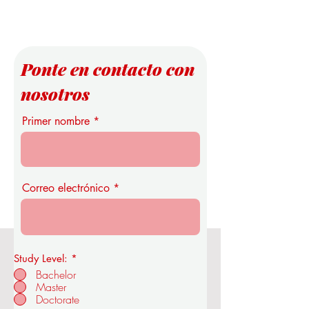
Análisis de Datos
Estudio Pionero de 
Universidad Intern
Suiza
Ponte en contacto con
nosotros
Primer nombre
Correo electrónico
Study Level:
*
Real Academia de Economía y
Bachelor
Tecnología de la OUS
Master
Doctorate