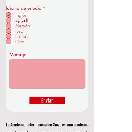
O
Idioma de estudio
*
b
inglés
en ZÜRICH - SUIZA
l
العربية
i
Alemán
g
a
ruso
t
francés
o
Otro
r
i
o
Mensaje
Enviar
La Academia Internacional en Suiza es una academia