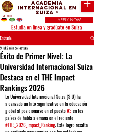
Academia
Internacional en
Suiza
®
Est. 2013
APPLY NOW
Estudia en línea y gradúate en Suiza
Entrada
9 jul
2 min de lectura
Éxito de Primer Nivel: La
Universidad Internacional Suiza
Destaca en el THE Impact
Rankings 2026
La 
Universidad Internacional Suiza (SIU)
 ha 
alcanzado un hito significativo en la educación 
global al posicionarse en el puesto 
#3
 en los 
países de habla alemana en el reciente 
#THE_2026_Impact_Ranking
. Este logro resalta 