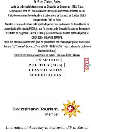
OUS en Zúrich, Suiza
parte de la Escuela Internacional de Dirección de Empresas - ISBM Suiza
Miembro del área de Educación de la Cámara de Comercio Euroárabe EACC
Afiliado como miembro educativo al Laboratorio de Garantía de Calidad Global
Independiente GQA
en Suiza
Nuestro sistema educativo está aprobado por el
Consejo Europeo de
Acreditación de
Aprendizaje a Distancia (EUCDL)
, que forma parte del
Consejo Europeo de Escuelas e
Institutos de Negocios Líderes (ECLBS)
y es miembro de calidad aprobado por USA
CHEA IQG / INQAAHE EUROPE.
Envíe sus artículos académicos para su publicación con revisión por pares: Revista del
Anuario "U7Y Journal" (www.U7Y.com) ISSN: 3042-4399 (registrada por la Biblioteca
Nacional de Suiza)
SII Instituto Internacional Suizo en Dubai, Emiratos Árabes Unidos
|
EN MEDIOS
|
POLÍTICA (AGB)
|
CLASIFICACIÓN
|
ACREDITACIÓN
|
International Academy in Switzerland® in Zurich