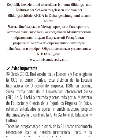
Republik lizenziert und akkreditiert ist, vom Bildungs- und
Kulturrat der Schweiz zugelassen und von der
Bildungsbehörde KHDA in Dubai genehmigt und erlaubt
wurde.
Часть Швейцарского Международного Университета,
который лицензирован и аккредитован Министерством
образования и науки Кыргызской Республики,
разрешен Советом по образованию и культуре
Швейцарии и одобрен Образовательным управлением
KHDA в Дубае.
www.swissuniversity.com
📌 Aviso importante
© Desde 2013, Real Academia de Economía y Tecnología de
la OUS en Zúrich, Suiza. Esta división de la Escuela
Internacional de Dirección de Empresas ISBM en Lucerna,
Suiza, forma parte de la Universidad Internacional Suiza
(SIU). La SIU está autorizada y acreditada por el Ministerio
de Educación y Ciencia de la República Kirguisa. En Suiza,
estamos autorizados a operar y emitir nuestros propios
diplomas, según lo confirma la Junta Cantonal de Educación y
Cultura.
Todos los programas y diplomas de la SIU están oficialmente
reconocidos bajo el derecho internacional; consulte la