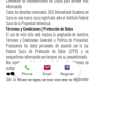
Convención de Reconocimiento de Lisboa para obtener más
información.
Todos los derechos reservados. OUS International Academy en
Suiza es una marca suiza registrada ante el Instituto Federal
Suizo de la Propiedad Intelectual.
Términos y Condiciones | Protección de Datos
El uso de este sitio web implica la aceptación de nuestros
Términos y Condiciones Generales y Política de Privacidad.
Procesamos los datos personales de acuerdo con la Ley
Federal Suiza de Protección de Datos (LFPD) y no
compartimos información con terceros sin su consentimiento.
Nos reservamos el derecho de actualizar estos términos en
cualquier momento.
👁️‍🗨️ Versión en idioma autorizado
Phone
Email
Register
Solo la versión en inglés de este sitio web es legalmente
vinculante. Las traducciones se proporcionan únicamente para
su comodidad y pueden contener inexactitudes.
📞 Contáctanos
Freilagerstrasse 39, 8047 Zúrich, Suiza
📞 Teléfono:
+41443200033