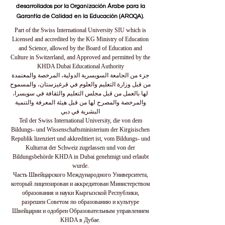
desarrollados por la Organización Árabe para la
Garantía de Calidad en la Educación (AROQA).
Part of the Swiss International University SIU which is
Licensed and accredited by the KG Ministry of Education
and Science, allowed by the Board of Education and
Culture in Switzerland, and Approved and permitted by the
KHDA Dubai Educational Authority
جزء من الجامعة السويسرية الدولية، المرخصة والمعتمدة
من قبل وزارة التعليم والعلوم في قرغيزستان، والمسموح
لها بالعمل من قبل مجلس التعليم والثقافة في سويسرا،
والمرخصة والمصرح لها من قبل هيئة المعرفة والتنمية
البشرية في دبي
Teil der Swiss International University, die von dem
Bildungs- und Wissenschaftsministerium der Kirgisischen
Republik lizenziert und akkreditiert ist, vom Bildungs- und
Kulturrat der Schweiz zugelassen und von der
Bildungsbehörde KHDA in Dubai genehmigt und erlaubt
wurde.
Часть Швейцарского Международного Университета,
который лицензирован и аккредитован Министерством
образования и науки Кыргызской Республики,
разрешен Советом по образованию и культуре
Швейцарии и одобрен Образовательным управлением
KHDA в Дубае.