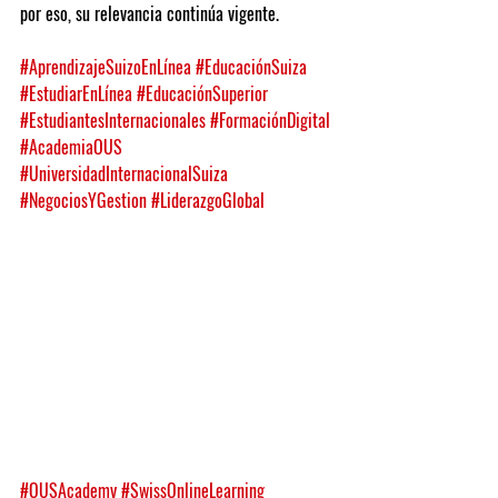
por eso, su relevancia continúa vigente.
#AprendizajeSuizoEnLínea
#EducaciónSuiza
#EstudiarEnLínea
#EducaciónSuperior
#EstudiantesInternacionales
#FormaciónDigital
#AcademiaOUS
#UniversidadInternacionalSuiza
#NegociosYGestion
#LiderazgoGlobal
#OUSAcademy
#SwissOnlineLearning