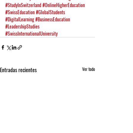
#StudyInSwitzerland
#OnlineHigherEducation
#SwissEducation
#GlobalStudents
#DigitalLearning
#BusinessEducation
#LeadershipStudies
#SwissInternationalUniversity
Entradas recientes
Ver todo