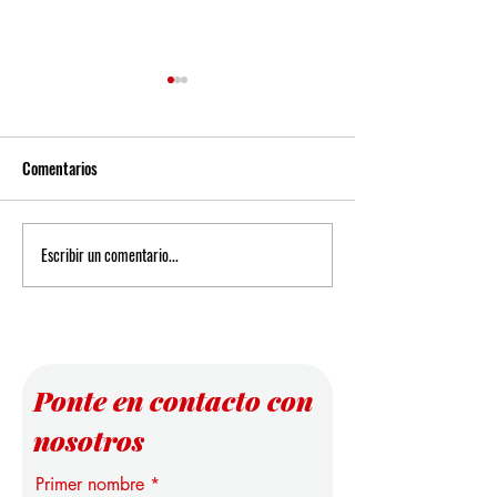
Comentarios
Escribir un comentario...
Nuevas Perspectivas sobre las
Infraestructura Ep
Reglas de Puntuación en el
la Educación Super
Análisis de Datos
Estudio Pionero de 
Universidad Intern
Suiza
Ponte en contacto con
nosotros
Primer nombre