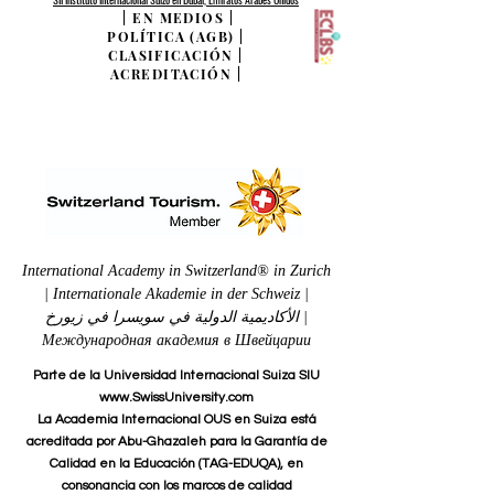
|
EN MEDIOS
|
POLÍTICA (AGB)
|
CLASIFICACIÓN
|
ACREDITACIÓN
|
International Academy in Switzerland® in Zurich
| Internationale Akademie in der Schweiz |
الأكاديمية الدولية في سويسرا في زيورخ |
Международная академия в Швейцарии
Parte de la Universidad Internacional Suiza SIU
www.SwissUniversity.com
La Academia Internacional OUS en Suiza está
acreditada por Abu-Ghazaleh para la Garantía de
Calidad en la Educación (TAG-EDUQA), en
consonancia con los marcos de calidad