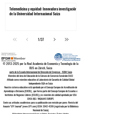
Telemedicina y equidad: Innovadora investigación
de la Universidad Internacional Suiza
1
/
37
©
2013-2025
por la Real Academia de Economía y Tecnología de la
OUS en Zúrich, Suiza
parte de la Escuela Internacional de Dirección de Empresas - ISBM Suiza
Miembro del área de Educación de la Cámara de Comercio Euroárabe EACC
Afiliado como miembro educativo al Laboratorio de Garantía de Calidad Global
Independiente GQA
en Suiza
Nuestro sistema educativo está aprobado por el
Consejo Europeo de
Acreditación de
Aprendizaje a Distancia (EUCDL)
, que forma parte del
Consejo Europeo de Escuelas e
Institutos de Negocios Líderes (ECLBS)
y es miembro de calidad aprobado por USA
CHEA IQG / INQAAHE EUROPE.
Envíe sus artículos académicos para su publicación con revisión por pares: Revista del
Anuario "U7Y Journal" (www.U7Y.com) ISSN: 3042-4399 (registrada por la Biblioteca
Nacional de Suiza)
SII Instituto Internacional Suizo en Dubai, Emiratos Árabes Unidos