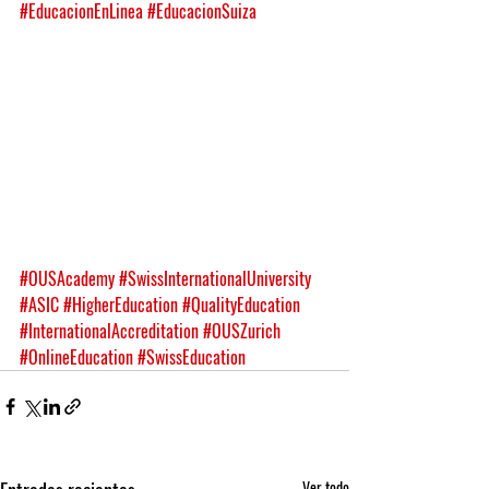
#EducacionEnLinea
#EducacionSuiza
#OUSAcademy
#SwissInternationalUniversity
#ASIC
#HigherEducation
#QualityEducation
#InternationalAccreditation
#OUSZurich
#OnlineEducation
#SwissEducation
Ver todo