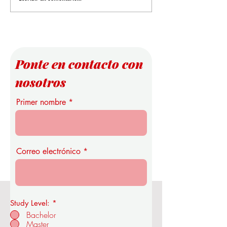
Reglas de Puntuación en el
la Educación Super
Análisis de Datos
Estudio Pionero de 
Universidad Intern
Suiza
Ponte en contacto con
nosotros
Primer nombre
Correo electrónico
Study Level:
*
Real Academia de Economía y
Bachelor
Tecnología de la OUS
Master