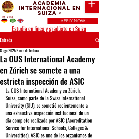
Academia
Internacional en
Suiza
®
Est. 2013
APPLY NOW
Estudia en línea y gradúate en Suiza
Entrada
8 ago 2025
2 min de lectura
La OUS International Academy
en Zúrich se somete a una
estricta inspección de ASIC
La 
OUS International Academy en Zúrich, 
Suiza
, como parte de la 
Swiss International 
University (SIU)
, se sometió recientemente a 
una exhaustiva inspección institucional de un 
día completo realizada por 
ASIC
 (Accreditation 
Service for International Schools, Colleges & 
Universities). ASIC es uno de los organismos de 