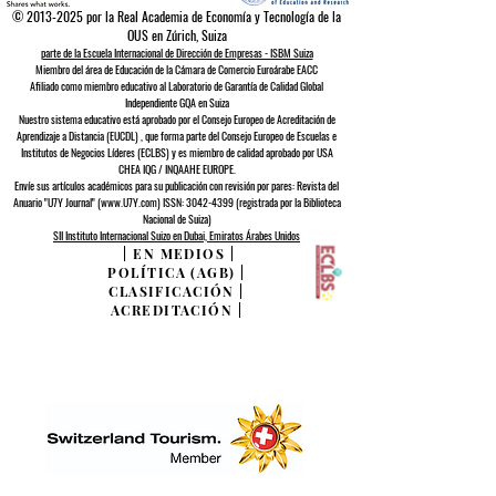
©
2013-2025
por la Real Academia de Economía y Tecnología de la
OUS en Zúrich, Suiza
parte de la Escuela Internacional de Dirección de Empresas - ISBM Suiza
Miembro del área de Educación de la Cámara de Comercio Euroárabe EACC
Afiliado como miembro educativo al Laboratorio de Garantía de Calidad Global
Independiente GQA
en Suiza
Nuestro sistema educativo está aprobado por el
Consejo Europeo de
Acreditación de
Aprendizaje a Distancia (EUCDL)
, que forma parte del
Consejo Europeo de Escuelas e
Institutos de Negocios Líderes (ECLBS)
y es miembro de calidad aprobado por USA
CHEA IQG / INQAAHE EUROPE.
Envíe sus artículos académicos para su publicación con revisión por pares: Revista del
Anuario "U7Y Journal" (www.U7Y.com) ISSN: 3042-4399 (registrada por la Biblioteca
Nacional de Suiza)
SII Instituto Internacional Suizo en Dubai, Emiratos Árabes Unidos
|
EN MEDIOS
|
POLÍTICA (AGB)
|
CLASIFICACIÓN
|
ACREDITACIÓN
|