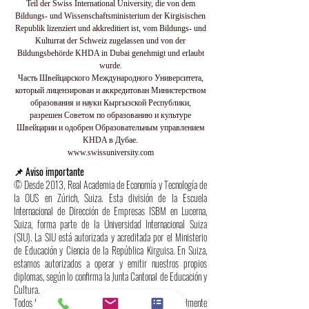
Teil der Swiss International University, die von dem
Bildungs- und Wissenschaftsministerium der Kirgisischen
Republik lizenziert und akkreditiert ist, vom Bildungs- und
Kulturrat der Schweiz zugelassen und von der
Bildungsbehörde KHDA in Dubai genehmigt und erlaubt
wurde.
Часть Швейцарского Международного Университета,
который лицензирован и аккредитован Министерством
образования и науки Кыргызской Республики,
разрешен Советом по образованию и культуре
Швейцарии и одобрен Образовательным управлением
KHDA в Дубае.
www.swissuniversity.com
📌 Aviso importante
© Desde 2013, Real Academia de Economía y Tecnología de
la OUS en Zúrich, Suiza. Esta división de la Escuela
Internacional de Dirección de Empresas ISBM en Lucerna,
Suiza, forma parte de la Universidad Internacional Suiza
(SIU). La SIU está autorizada y acreditada por el Ministerio
de Educación y Ciencia de la República Kirguisa. En Suiza,
estamos autorizados a operar y emitir nuestros propios
diplomas, según lo confirma la Junta Cantonal de Educación y
Cultura.
Todos los programas y diplomas de la SIU están oficialmente