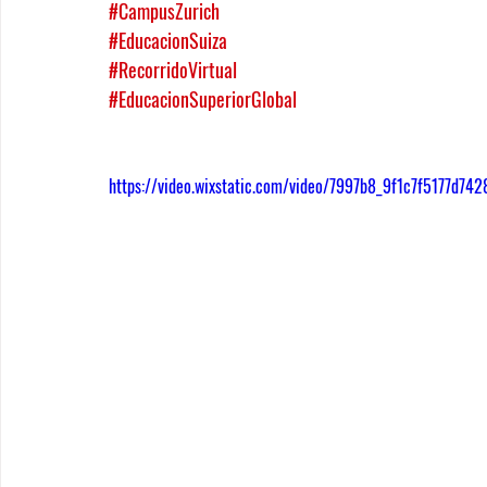
#CampusZurich
#EducacionSuiza
#RecorridoVirtual
#EducacionSuperiorGlobal
https://video.wixstatic.com/video/7997b8_9f1c7f5177d7