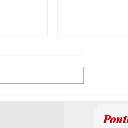
ctivas sobre las
Infraestructura Epistémica en l
tuación en el
Educación Superior: Un Estudio
tos
Pionero de la Universidad
Pont
Internacional Suiza