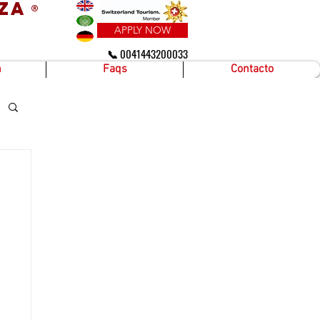
za
®
APPLY NOW
📞 0041443200033
n
Faqs
Contacto