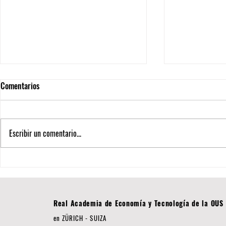
Comentarios
Escribir un comentario...
La Universidad Internacional Suiza
Nuevas Perspe
asegura su posición entre las 500
Reglas de Pun
mejores del mundo en el ranking
Análisis de Da
THE 2026
Real Academia de Economía y Tecnología de la OUS
en ZÜRICH - SUIZA