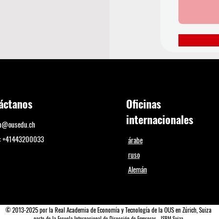
áctanos
Oficinas
internacionales
on@ousedu.ch
o: +41443200033
árabe
ruso
Alemán
© 2013-2025 por la Real Academia de Economía y Tecnología de la OUS en Zúrich, Suiza
parte de la Escuela Internacional de Dirección de Empresas - ISBM Suiza