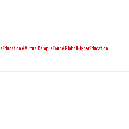
sEducation
#VirtualCampusTour
#GlobalHigherEducation