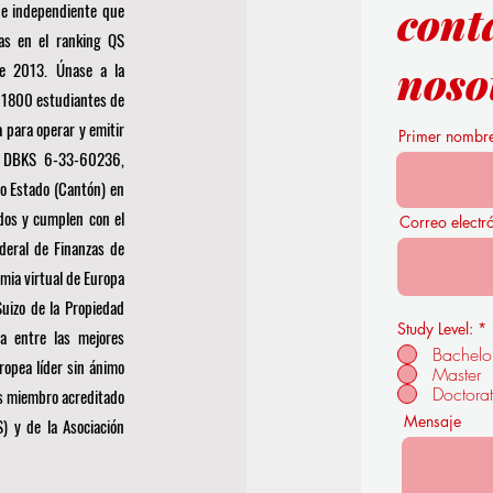
cont
 e independiente que
las en el ranking QS
noso
de 2013. Únase a la
a 1800 estudiantes de
 para operar y emitir
Primer nombr
 DBKS 6-33-60236,
ro Estado (Cantón) en
dos y cumplen con el
Correo electr
deral de Finanzas de
mia virtual de Europa
Suizo de la Propiedad
Study Level:
*
da entre las mejores
Bachelo
ropea líder sin ánimo
Master
Doctora
es miembro acreditado
Mensaje
S)
y de la Asociación