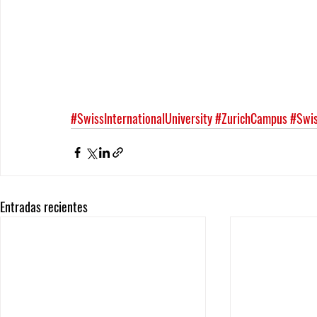
#SwissInternationalUniversity
#ZurichCampus
#Swis
Entradas recientes