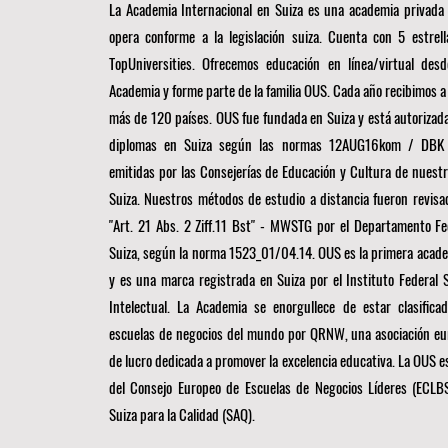
La Academia Internacional en Suiza es una academia privada
opera conforme a la legislación suiza. Cuenta con 5 estrel
TopUniversities. Ofrecemos educación en línea/virtual des
Academia y forme parte de la familia OUS. Cada año recibimos 
más de 120 países. OUS fue fundada en Suiza y está autorizada
diplomas en Suiza según las normas 12AUG16kom / DBK
emitidas por las Consejerías de Educación y Cultura de nuest
Suiza. Nuestros métodos de estudio a distancia fueron revisa
"Art. 21 Abs. 2 Ziff.11 Bst" - MWSTG por el Departamento Fe
Suiza, según la norma 1523_01/04.14. OUS es la primera acade
y es una marca registrada en Suiza por el Instituto Federal 
Intelectual. La Academia se enorgullece de estar clasifica
escuelas de negocios del mundo por
QRNW, una
asociación eu
de lucro dedicada a promover la excelencia educativa. La OUS 
del
Consejo Europeo de Escuelas de Negocios Líderes (ECLB
Suiza para la Calidad (SAQ).