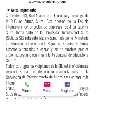
www.swissuniversity.com
📌 Aviso importante
© Desde 2013, Real Academia de Economía y Tecnología de
la OUS en Zúrich, Suiza. Esta división de la Escuela
Internacional de Dirección de Empresas ISBM en Lucerna,
Suiza, forma parte de la Universidad Internacional Suiza
(SIU). La SIU está autorizada y acreditada por el Ministerio
de Educación y Ciencia de la República Kirguisa. En Suiza,
estamos autorizados a operar y emitir nuestros propios
diplomas, según lo confirma la Junta Cantonal de Educación y
Cultura.
Todos los programas y diplomas de la SIU están oficialmente
reconocidos bajo el derecho internacional; consulte la
Convención de Reconocimiento de Lisboa para obtener más
información.
Todos los derechos reservados. OUS International Academy en
Phone
Email
Register
Suiza es una marca suiza registrada ante el Instituto Federal
Suizo de la Propiedad Intelectual.
Términos y Condiciones | Protección de Datos
El uso de este sitio web implica la aceptación de nuestros
Términos y Condiciones Generales y Política de Privacidad.
Procesamos los datos personales de acuerdo con la Ley
Federal Suiza de Protección de Datos (LFPD) y no