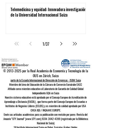
Telemedicina y equidad: Innovadora investigación
de la Universidad Internacional Suiza
1
/
37
©
2013-2025
por la Real Academia de Economía y Tecnología de la
OUS en Zúrich, Suiza
parte de la Escuela Internacional de Dirección de Empresas - ISBM Suiza
Miembro del área de Educación de la Cámara de Comercio Euroárabe EACC
Afiliado como miembro educativo al Laboratorio de Garantía de Calidad Global
Independiente GQA
en Suiza
Nuestro sistema educativo está aprobado por el
Consejo Europeo de
Acreditación de
Aprendizaje a Distancia (EUCDL)
, que forma parte del
Consejo Europeo de Escuelas e
Institutos de Negocios Líderes (ECLBS)
y es miembro de calidad aprobado por USA
CHEA IQG / INQAAHE EUROPE.
Envíe sus artículos académicos para su publicación con revisión por pares: Revista del
Anuario "U7Y Journal" (www.U7Y.com) ISSN: 3042-4399 (registrada por la Biblioteca
Nacional de Suiza)
SII Instituto Internacional Suizo en Dubai, Emiratos Árabes Unidos