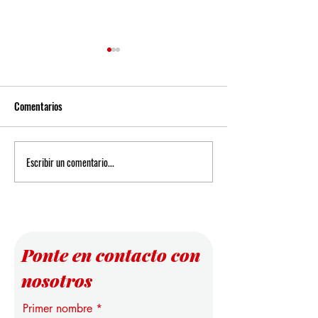
Comentarios
Escribir un comentario...
Nuevas Perspectivas sobre las
Infraestructura Ep
Reglas de Puntuación en el
la Educación Super
Análisis de Datos
Estudio Pionero de 
Universidad Intern
Suiza
Ponte en contacto con
nosotros
Primer nombre