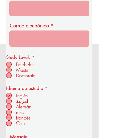
Correo electrónico
Study Level:
*
Real Academia de Economía y
Bachelor
Tecnología de la OUS
Master
Doctorate
O
Idioma de estudio
*
b
inglés
en ZÜRICH - SUIZA
l
العربية
i
Alemán
g
a
ruso
t
francés
o
Otro
r
i
o
Mensaje