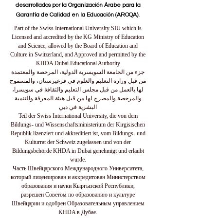
desarrollados por la Organización Árabe para la
Garantía de Calidad en la Educación (AROQA).
Part of the Swiss International University SIU which is
Licensed and accredited by the KG Ministry of Education
and Science, allowed by the Board of Education and
Culture in Switzerland, and Approved and permitted by the
KHDA Dubai Educational Authority
جزء من الجامعة السويسرية الدولية، المرخصة والمعتمدة
من قبل وزارة التعليم والعلوم في قرغيزستان، والمسموح
لها بالعمل من قبل مجلس التعليم والثقافة في سويسرا،
والمرخصة والمصرح لها من قبل هيئة المعرفة والتنمية
البشرية في دبي
Teil der Swiss International University, die von dem
Bildungs- und Wissenschaftsministerium der Kirgisischen
Republik lizenziert und akkreditiert ist, vom Bildungs- und
Kulturrat der Schweiz zugelassen und von der
Bildungsbehörde KHDA in Dubai genehmigt und erlaubt
wurde.
Часть Швейцарского Международного Университета,
который лицензирован и аккредитован Министерством
образования и науки Кыргызской Республики,
разрешен Советом по образованию и культуре
Швейцарии и одобрен Образовательным управлением
KHDA в Дубае.