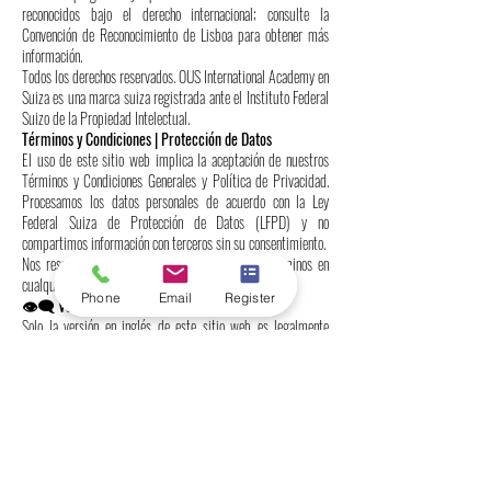
reconocidos bajo el derecho internacional; consulte la
Convención de Reconocimiento de Lisboa para obtener más
información.
Todos los derechos reservados. OUS International Academy en
Suiza es una marca suiza registrada ante el Instituto Federal
Suizo de la Propiedad Intelectual.
Términos y Condiciones | Protección de Datos
El uso de este sitio web implica la aceptación de nuestros
Términos y Condiciones Generales y Política de Privacidad.
Procesamos los datos personales de acuerdo con la Ley
Federal Suiza de Protección de Datos (LFPD) y no
compartimos información con terceros sin su consentimiento.
Nos reservamos el derecho de actualizar estos términos en
cualquier momento.
Phone
Email
Register
👁️‍🗨️ Versión en idioma autorizado
Solo la versión en inglés de este sitio web es legalmente
vinculante. Las traducciones se proporcionan únicamente para
su comodidad y pueden contener inexactitudes.
📞 Contáctanos
Freilagerstrasse 39, 8047 Zúrich, Suiza
📞 Teléfono:
+41443200033