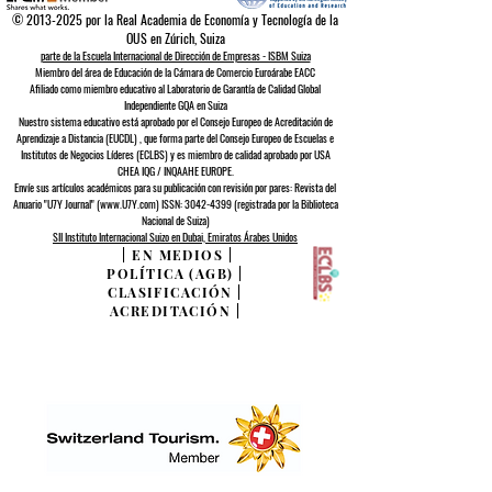
©
2013-2025
por la Real Academia de Economía y Tecnología de la
OUS en Zúrich, Suiza
parte de la Escuela Internacional de Dirección de Empresas - ISBM Suiza
Miembro del área de Educación de la Cámara de Comercio Euroárabe EACC
Afiliado como miembro educativo al Laboratorio de Garantía de Calidad Global
Independiente GQA
en Suiza
Nuestro sistema educativo está aprobado por el
Consejo Europeo de
Acreditación de
Aprendizaje a Distancia (EUCDL)
, que forma parte del
Consejo Europeo de Escuelas e
Institutos de Negocios Líderes (ECLBS)
y es miembro de calidad aprobado por USA
CHEA IQG / INQAAHE EUROPE.
Envíe sus artículos académicos para su publicación con revisión por pares: Revista del
Anuario "U7Y Journal" (www.U7Y.com) ISSN: 3042-4399 (registrada por la Biblioteca
Nacional de Suiza)
SII Instituto Internacional Suizo en Dubai, Emiratos Árabes Unidos
|
EN MEDIOS
|
POLÍTICA (AGB)
|
CLASIFICACIÓN
|
ACREDITACIÓN
|