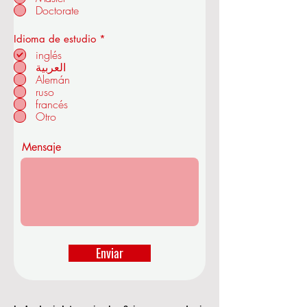
Doctorate
O
Idioma de estudio
*
b
inglés
en ZÜRICH - SUIZA
l
العربية
i
Alemán
g
a
ruso
t
francés
o
Otro
r
i
o
Mensaje
Enviar