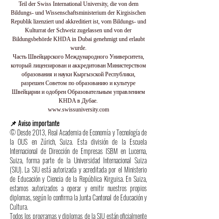
Teil der Swiss International University, die von dem
Bildungs- und Wissenschaftsministerium der Kirgisischen
Republik lizenziert und akkreditiert ist, vom Bildungs- und
Kulturrat der Schweiz zugelassen und von der
Bildungsbehörde KHDA in Dubai genehmigt und erlaubt
wurde.
Часть Швейцарского Международного Университета,
который лицензирован и аккредитован Министерством
образования и науки Кыргызской Республики,
разрешен Советом по образованию и культуре
Швейцарии и одобрен Образовательным управлением
KHDA в Дубае.
www.swissuniversity.com
📌 Aviso importante
© Desde 2013, Real Academia de Economía y Tecnología de
la OUS en Zúrich, Suiza. Esta división de la Escuela
Internacional de Dirección de Empresas ISBM en Lucerna,
Suiza, forma parte de la Universidad Internacional Suiza
(SIU). La SIU está autorizada y acreditada por el Ministerio
de Educación y Ciencia de la República Kirguisa. En Suiza,
estamos autorizados a operar y emitir nuestros propios
diplomas, según lo confirma la Junta Cantonal de Educación y
Cultura.
Todos los programas y diplomas de la SIU están oficialmente