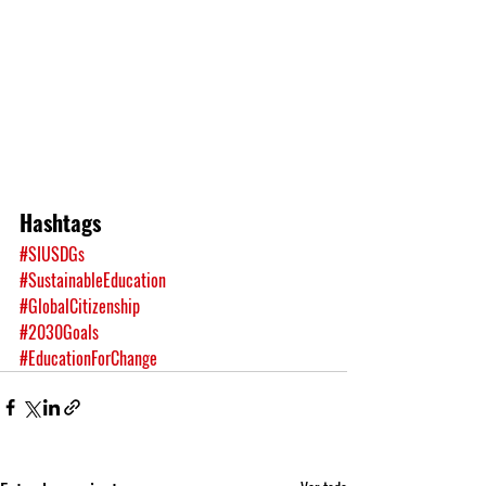
Hashtags
#SIUSDGs
#SustainableEducation
#GlobalCitizenship
#2030Goals
#EducationForChange