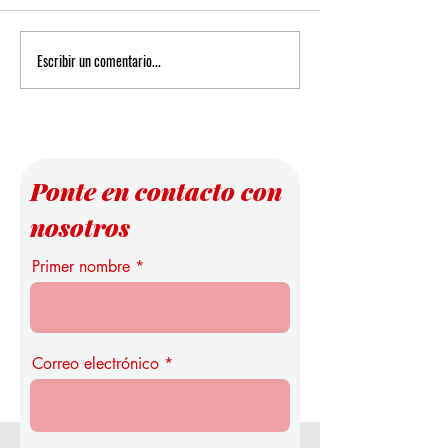
Escribir un comentario...
Nuevas Perspectivas sobre las
Infraestructura Ep
Reglas de Puntuación en el
la Educación Super
Análisis de Datos
Estudio Pionero de 
Universidad Intern
Suiza
Ponte en contacto con
nosotros
Primer nombre
Correo electrónico