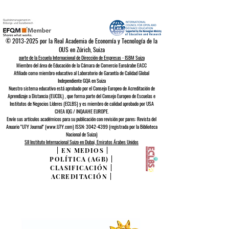
©
2013-2025
por la Real Academia de Economía y Tecnología de la
OUS en Zúrich, Suiza
parte de la Escuela Internacional de Dirección de Empresas - ISBM Suiza
Miembro del área de Educación de la Cámara de Comercio Euroárabe EACC
Afiliado como miembro educativo al Laboratorio de Garantía de Calidad Global
Independiente GQA
en Suiza
Nuestro sistema educativo está aprobado por el
Consejo Europeo de
Acreditación de
Aprendizaje a Distancia (EUCDL)
, que forma parte del
Consejo Europeo de Escuelas e
Institutos de Negocios Líderes (ECLBS)
y es miembro de calidad aprobado por USA
CHEA IQG / INQAAHE EUROPE.
Envíe sus artículos académicos para su publicación con revisión por pares: Revista del
Anuario "U7Y Journal" (www.U7Y.com) ISSN: 3042-4399 (registrada por la Biblioteca
Nacional de Suiza)
SII Instituto Internacional Suizo en Dubai, Emiratos Árabes Unidos
|
EN MEDIOS
|
POLÍTICA (AGB)
|
CLASIFICACIÓN
|
ACREDITACIÓN
|