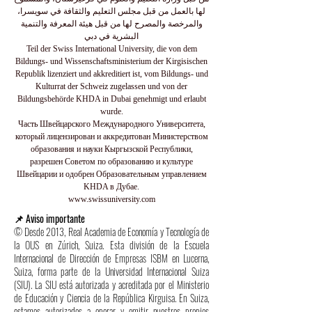
لها بالعمل من قبل مجلس التعليم والثقافة في سويسرا،
والمرخصة والمصرح لها من قبل هيئة المعرفة والتنمية
البشرية في دبي
Teil der Swiss International University, die von dem
Bildungs- und Wissenschaftsministerium der Kirgisischen
Republik lizenziert und akkreditiert ist, vom Bildungs- und
Kulturrat der Schweiz zugelassen und von der
Bildungsbehörde KHDA in Dubai genehmigt und erlaubt
wurde.
Часть Швейцарского Международного Университета,
который лицензирован и аккредитован Министерством
образования и науки Кыргызской Республики,
разрешен Советом по образованию и культуре
Швейцарии и одобрен Образовательным управлением
KHDA в Дубае.
www.swissuniversity.com
📌 Aviso importante
© Desde 2013, Real Academia de Economía y Tecnología de
la OUS en Zúrich, Suiza. Esta división de la Escuela
Internacional de Dirección de Empresas ISBM en Lucerna,
Suiza, forma parte de la Universidad Internacional Suiza
(SIU). La SIU está autorizada y acreditada por el Ministerio
de Educación y Ciencia de la República Kirguisa. En Suiza,
estamos autorizados a operar y emitir nuestros propios