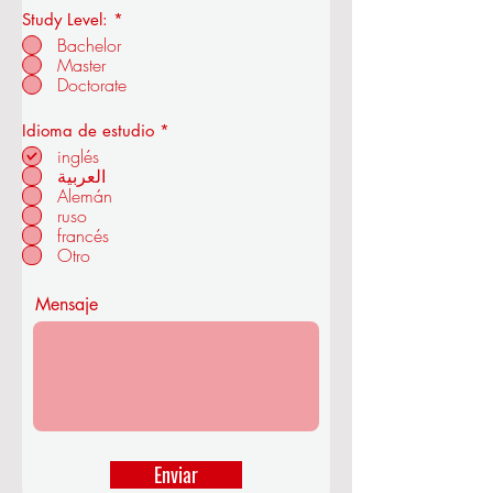
Study Level:
*
Real Academia de Economía y
Bachelor
Tecnología de la OUS
Master
Doctorate
O
Idioma de estudio
*
b
inglés
en ZÜRICH - SUIZA
l
العربية
i
Alemán
g
a
ruso
t
francés
o
Otro
r
i
o
Mensaje
Enviar