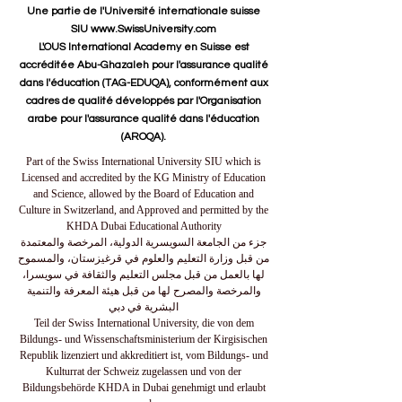
Une partie de l'Université internationale suisse
SIU www.SwissUniversity.com
L'OUS International Academy en Suisse est
accréditée Abu-Ghazaleh pour l'assurance qualité
dans l'éducation (TAG-EDUQA), conformément aux
cadres de qualité développés par l'Organisation
arabe pour l'assurance qualité dans l'éducation
(AROQA).
Part of the Swiss International University SIU which is
Licensed and accredited by the KG Ministry of Education
and Science, allowed by the Board of Education and
Culture in Switzerland, and Approved and permitted by the
KHDA Dubai Educational Authority
جزء من الجامعة السويسرية الدولية، المرخصة والمعتمدة
من قبل وزارة التعليم والعلوم في قرغيزستان، والمسموح
لها بالعمل من قبل مجلس التعليم والثقافة في سويسرا،
والمرخصة والمصرح لها من قبل هيئة المعرفة والتنمية
البشرية في دبي
Teil der Swiss International University, die von dem
Bildungs- und Wissenschaftsministerium der Kirgisischen
Republik lizenziert und akkreditiert ist, vom Bildungs- und
Kulturrat der Schweiz zugelassen und von der
Bildungsbehörde KHDA in Dubai genehmigt und erlaubt