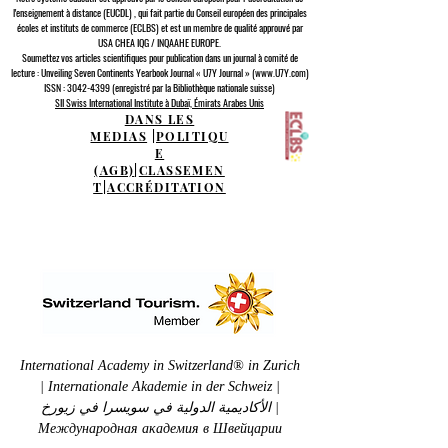
l'enseignement à distance (EUCDL)
, qui fait partie du
Conseil européen des principales
écoles et instituts de commerce (ECLBS)
et est un membre de qualité approuvé par
USA CHEA IQG / INQAAHE EUROPE.
Soumettez vos articles scientifiques pour publication dans un journal à comité de
lecture : Unveiling Seven Continents Yearbook Journal « U7Y Journal » (www.U7Y.com)
ISSN : 3042-4399 (enregistré par la Bibliothèque nationale suisse)
SII Swiss International Institute à Dubaï, Émirats Arabes Unis
DANS LES
MEDIAS
|
POLITIQU
E
(AGB)
|
CLASSEMEN
T
|
ACCRÉDITATION
International Academy in Switzerland® in Zurich
| Internationale Akademie in der Schweiz |
الأكاديمية الدولية في سويسرا في زيورخ |
Международная академия в Швейцарии