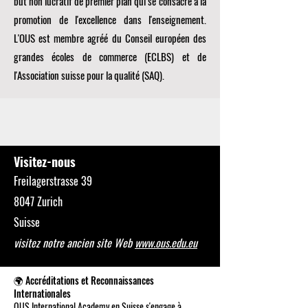
but non lucratif de premier plan qui se consacre à la
promotion de l'excellence dans l'enseignement.
L'OUS est membre agréé du
Conseil européen des
grandes écoles de commerce (ECLBS)
et de
l'Association suisse pour la qualité (SAQ).
Visitez-nous
Freilagerstrasse 39
8047 Zurich
Suisse
visitez notre ancien site Web
www.ous.edu.eu
🌍 Accréditations et Reconnaissances
Internationales
OUS International Academy en Suisse s'engage à