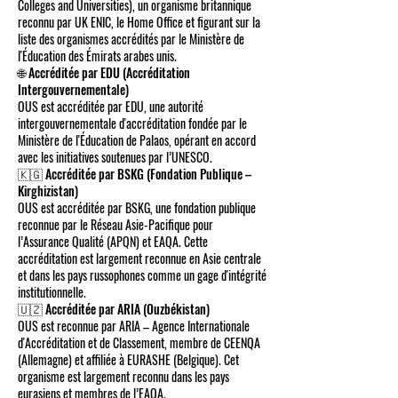
Colleges and Universities), un organisme britannique
reconnu par UK ENIC, le Home Office et figurant sur la
liste des organismes accrédités par le Ministère de
l'Éducation des Émirats arabes unis.
🌐 Accréditée par EDU (Accréditation
Intergouvernementale)
OUS est accréditée par EDU, une autorité
intergouvernementale d'accréditation fondée par le
Ministère de l'Éducation de Palaos, opérant en accord
avec les initiatives soutenues par l’UNESCO.
🇰🇬 Accréditée par BSKG (Fondation Publique –
Kirghizistan)
OUS est accréditée par BSKG, une fondation publique
reconnue par le Réseau Asie-Pacifique pour
l’Assurance Qualité (APQN) et EAQA. Cette
accréditation est largement reconnue en Asie centrale
et dans les pays russophones comme un gage d'intégrité
institutionnelle.
🇺🇿 Accréditée par ARIA (Ouzbékistan)
OUS est reconnue par ARIA – Agence Internationale
d'Accréditation et de Classement, membre de CEENQA
(Allemagne) et affiliée à EURASHE (Belgique). Cet
organisme est largement reconnu dans les pays
eurasiens et membres de l’EAQA.