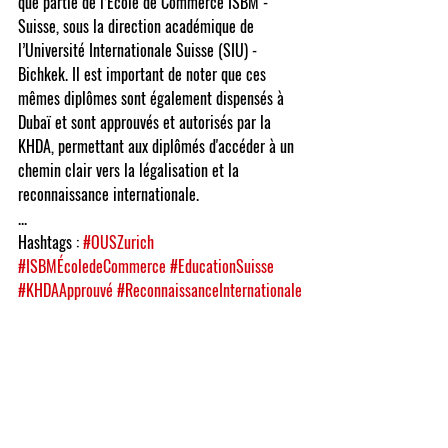
que partie de 
l’École de Commerce ISBM - 
Suisse
, sous la direction académique de 
l’Université Internationale Suisse (SIU) - 
Bichkek
. Il est important de noter que ces 
mêmes diplômes sont également dispensés à 
Dubaï et sont 
approuvés et autorisés par la 
KHDA
, permettant aux diplômés d'accéder à un 
chemin clair vers la 
légalisation et la 
reconnaissance internationale
.
...
Hashtags :
#OUSZurich
#ISBMÉcoledeCommerce
#EducationSuisse
#KHDAApprouvé
#ReconnaissanceInternationale