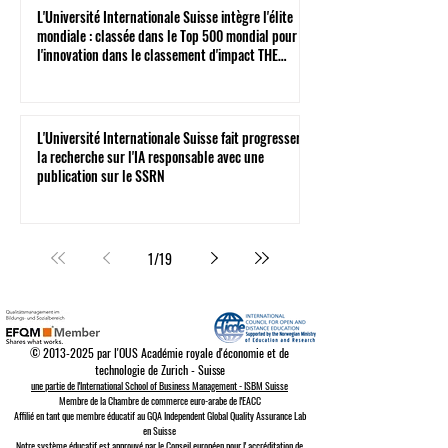
L'Université Internationale Suisse intègre l'élite
mondiale : classée dans le Top 500 mondial pour
l'innovation dans le classement d'impact THE
2026
L'Université Internationale Suisse fait progresser
la recherche sur l'IA responsable avec une
publication sur le SSRN
1
/
19
©
2013-2025
par l'OUS Académie royale d'économie et de
technologie de Zurich - Suisse
une partie de l'International School of Business Management - ISBM Suisse
Membre de la Chambre de commerce euro-arabe de l'EACC
Affilié en tant que membre éducatif au GQA Independent Global Quality Assurance Lab
en Suisse
Notre système éducatif est approuvé par le
Conseil européen pour l'
accréditation de