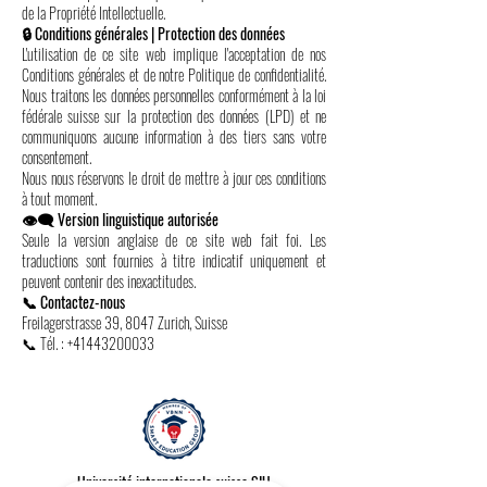
de la Propriété Intellectuelle.
🔒 Conditions générales | Protection des données
L'utilisation de ce site web implique l'acceptation de nos
Conditions générales et de notre Politique de confidentialité.
Nous traitons les données personnelles conformément à la loi
fédérale suisse sur la protection des données (LPD) et ne
communiquons aucune information à des tiers sans votre
consentement.
Nous nous réservons le droit de mettre à jour ces conditions
à tout moment.
👁️‍🗨️ Version linguistique autorisée
Seule la version anglaise de ce site web fait foi. Les
traductions sont fournies à titre indicatif uniquement et
peuvent contenir des inexactitudes.
📞 Contactez-nous
Freilagerstrasse 39, 8047 Zurich, Suisse
📞 Tél. :
+41443200033
Université internationale suisse SIU