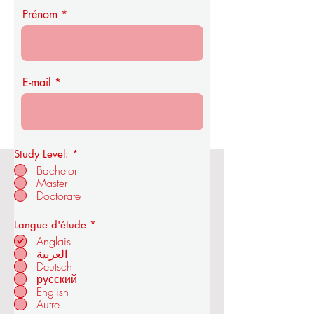
Prénom
E-mail
Study Level:
*
Bachelor
Master
Académie royale d'économie et de
Doctorate
technologie de l'OUS
O
Langue d'étude
*
b
Anglais
l
العربية
i
Deutsch
à ZÜRICH - SUISSE
g
a
русский
t
English
o
Autre
i