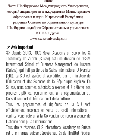
wurde.
Часть Швейцарского Международного Университета,
который лицензирован и аккредитован Министерством
образования и науки Кыргызской Республики,
разрешен Советом по образованию и культуре
Швейцарии и одобрен Образовательным управлением
KHDA в Дубае.
www.swissuniversity.com
📌 Avis important
© Depuis 2013, l'OUS Royal Academy of Economics &
Technology de Zurich (Suisse) est une division de l'ISBM
International School of Business Management de Lucerne
(Suisse), qui fait partie de la Swiss International University
(SIU). La SIU est agréée et accréditée par le ministère de
l'Éducation et des Sciences de la République kirghize. En
Suisse, nous sommes autorisés à exercer et à délivrer nos
propres diplômes, conformément à la réglementation du
Conseil cantonal de l'éducation et de la culture.
Tous les programmes et diplômes de la SIU sont
officiellement reconnus en vertu du droit international ;
veuillez vous référer à la Convention de reconnaissance de
Lisbonne pour plus d'informations.
Tous droits réservés. OUS International Academy en Suisse
est une marque suisse déposée auprès de l'Institut Fédéral