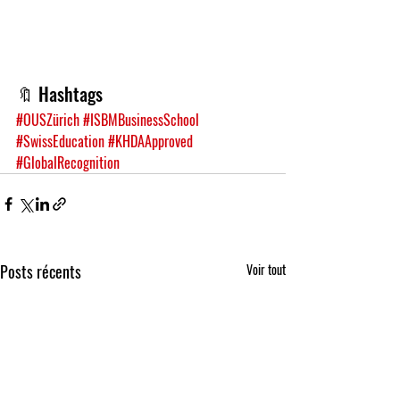
🔖 Hashtags
#OUSZürich
#ISBMBusinessSchool
#SwissEducation
#KHDAApproved
#GlobalRecognition
Posts récents
Voir tout