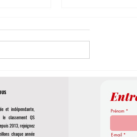
odélisation
Façonner l'Avenir du Monde
 Nouvelles
Académique : L'Université
r la Précision
Internationale Suisse Publie un
Entr
Étude de Premier Plan sur les
'OUS
Environnements Virtuels
ée et indépendante,
Prénom
r le classement QS
epuis 2013, rejoignez
eillons chaque année
E-mail