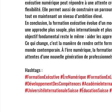
exécutive numérique peut répondre à une attente cro
flexibilité. Elle permet aussi de construire un parco
tout en maintenant un niveau d’ambition élevé.
En conclusion, la formation exécutive évolue d’un modè
une approche plus souple, plus internationale et plu
objectif fondamental reste le même : aider les appr
Ce qui change, c’est la manière de rendre cette forma
monde contemporain. À l’ère numérique, la formation
attentes d’une nouvelle génération de professionnels
Hashtags :
#FormationExécutive
#ÈreNumérique
#FormationEnL
#DéveloppementDesCompétences
#AcadémieIntern
#UniversitéInternationaleSuisse
#ÉducationSuisse
#