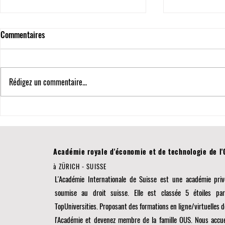
Commentaires
Rédigez un commentaire...
5 Étoiles QS et 3ème place
Avancées en M
mondiale en éducation
Probabiliste :
transnationale : Les
Recherches su
accomplissements de l'Université
Académie royale d'économie et de technologie de l
Internationale Suisse
à ZÜRICH - SUISSE
L'Académie Internationale de Suisse est une académie priv
soumise au droit suisse. Elle est classée 5 étoiles pa
TopUniversities. Proposant des formations en ligne/virtuelles d
l'Académie et devenez membre de la famille OUS. Nous accu