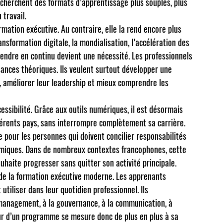
cherchent des formats d’apprentissage plus souples, plus 
 travail.
mation exécutive. Au contraire, elle la rend encore plus 
sformation digitale, la mondialisation, l’accélération des 
endre en continu devient une nécessité. Les professionnels 
ances théoriques. Ils veulent surtout développer une 
on, améliorer leur leadership et mieux comprendre les 
essibilité. Grâce aux outils numériques, il est désormais 
férents pays, sans interrompre complètement sa carrière. 
 pour les personnes qui doivent concilier responsabilités 
émiques. Dans de nombreux contextes francophones, cette 
uhaite progresser sans quitter son activité principale.
 de la formation exécutive moderne. Les apprenants 
tiliser dans leur quotidien professionnel. Ils 
 management, à la gouvernance, à la communication, à 
eur d’un programme se mesure donc de plus en plus à sa 