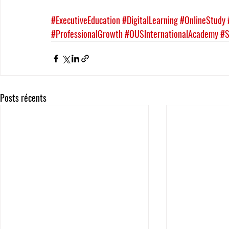
#ExecutiveEducation
#DigitalLearning
#OnlineStudy
#ProfessionalGrowth
#OUSInternationalAcademy
#S
Posts récents