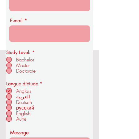
E-mail
Study Level:
*
Bachelor
Master
Académie royale d'économie et de
Doctorate
technologie de l'OUS
O
Langue d'étude
*
b
Anglais
l
العربية
i
Deutsch
à ZÜRICH - SUISSE
g
a
русский
t
English
o
Autre
i
r
e
Message