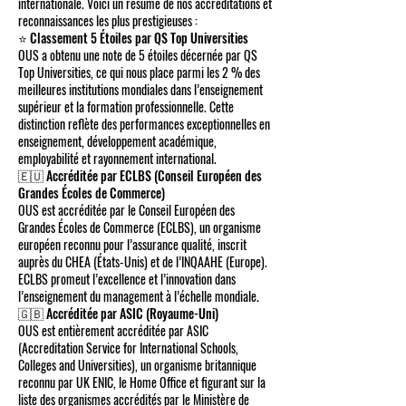
internationale. Voici un résumé de nos accréditations et
reconnaissances les plus prestigieuses :
⭐ Classement 5 Étoiles par QS Top Universities
OUS a obtenu une note de 5 étoiles décernée par QS
Top Universities, ce qui nous place parmi les 2 % des
meilleures institutions mondiales dans l’enseignement
supérieur et la formation professionnelle. Cette
distinction reflète des performances exceptionnelles en
enseignement, développement académique,
employabilité et rayonnement international.
🇪🇺 Accréditée par ECLBS (Conseil Européen des
Grandes Écoles de Commerce)
OUS est accréditée par le Conseil Européen des
Grandes Écoles de Commerce (ECLBS), un organisme
européen reconnu pour l’assurance qualité, inscrit
auprès du CHEA (États-Unis) et de l’INQAAHE (Europe).
ECLBS promeut l’excellence et l’innovation dans
l’enseignement du management à l’échelle mondiale.
🇬🇧 Accréditée par ASIC (Royaume-Uni)
OUS est entièrement accréditée par ASIC
(Accreditation Service for International Schools,
Colleges and Universities), un organisme britannique
reconnu par UK ENIC, le Home Office et figurant sur la
liste des organismes accrédités par le Ministère de