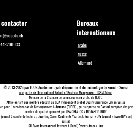
 contacter
Bureaux
internationaux
ion@ousedu.ch
+41443200033
arabe
russe
Allemand
© 2013-2025 par l'OUS Académie royale d'économie et de technologie de Zurich - Suisse
une partie de l'International School of Business Management - ISBM Suisse
Membre de la Chambre de commerce euro-arabe de l'EACC
Affilié en tant que membre éducatif au GQA Independent Global Quality Assurance Lab
en Suisse
en pour l'
accréditation de l'enseignement à distance (EUCDL)
, qui fait partie du
Conseil européen des prin
membre de qualité approuvé par USA CHEA IQG / INQAAHE EUROPE.
un journal à comité de lecture : Unveiling Seven Continents Yearbook Journal « U7Y Journal » (www.U7Y.com)
suisse)
SII Swiss International Institute à Dubaï, Émirats Arabes Unis