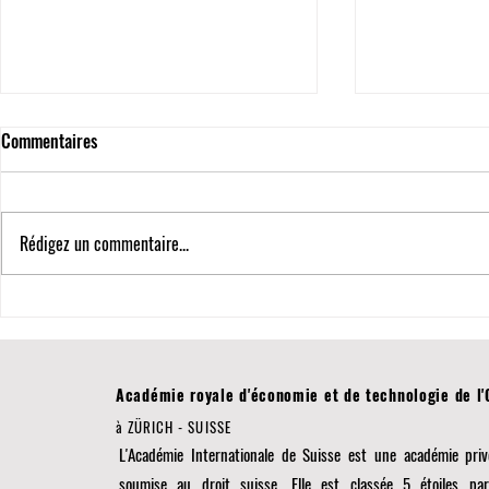
Commentaires
Rédigez un commentaire...
5 Étoiles QS et 3ème place
Avancées en M
mondiale en éducation
Probabiliste :
transnationale : Les
Recherches su
accomplissements de l'Université
Académie royale d'économie et de technologie de l
Internationale Suisse
à ZÜRICH - SUISSE
L'Académie Internationale de Suisse est une académie priv
soumise au droit suisse. Elle est classée 5 étoiles pa