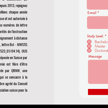
epuis 2013, rejoignez
eillons chaque année
E-mail
se et est autorisée à
ux numéros de lettre
tés de l'instruction
Study Level:
*
seignement à distance
Bachelo
11, lettre Bst - MWSTG
Master
Doctora
(1523_01/04.14). OUS
Message
déposée en Suisse par
émie est fière d'être
onde par
QRNW, une
qui se consacre à la
mbre agréé du
Conseil
ciation suisse pour la