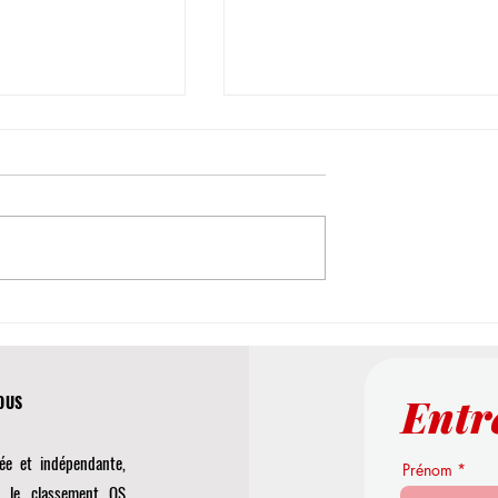
odélisation
Façonner l'Avenir du Monde
 Nouvelles
Académique : L'Université
r la Précision
Internationale Suisse Publie un
Entr
Étude de Premier Plan sur les
'OUS
Environnements Virtuels
ée et indépendante,
Prénom
r le classement QS