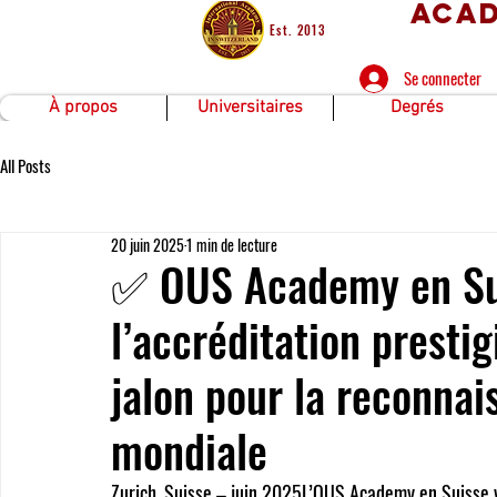
Acad
Est. 2013
Se connecter
À propos
Universitaires
Degrés
All Posts
20 juin 2025
1 min de lecture
✅ OUS Academy en Sui
l’accréditation presti
jalon pour la reconna
mondiale
Zurich, Suisse – juin 2025
L’
OUS Academy en Suisse
 