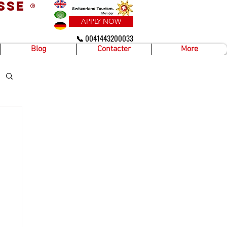
sse
®
APPLY NOW
📞 0041443200033
Blog
Contacter
More