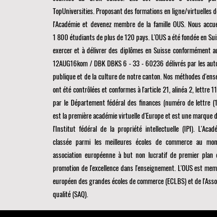
TopUniversities. Proposant des formations en ligne/virtuelles d
l'Académie et devenez membre de la famille OUS. Nous accu
1 800 étudiants de plus de 120 pays. L'OUS a été fondée en Suis
exercer et à délivrer des diplômes en Suisse conformément a
12AUG16kom / DBK DBKS 6 - 33 - 60236 délivrés par les autori
publique et de la culture de notre canton. Nos méthodes d'en
ont été contrôlées et conformes à l'article 21, alinéa 2, lettre 
par le Département fédéral des finances (numéro de lettre 
est la première académie virtuelle d'Europe et est une marque 
l'Institut fédéral de la propriété intellectuelle (IPI). L'Acad
classée parmi les meilleures écoles de commerce au m
association européenne à but non lucratif de premier plan 
promotion de l'excellence dans l'enseignement. L'OUS est me
européen des grandes écoles de commerce (ECLBS)
et de l'Asso
qualité (SAQ).