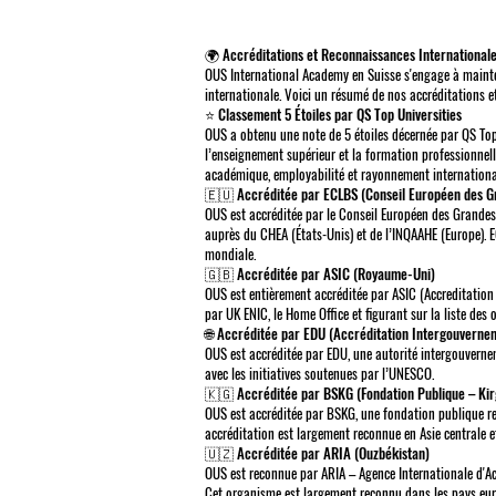
🌍 Accréditations et Reconnaissances International
OUS International Academy en Suisse s'engage à mainteni
internationale. Voici un résumé de nos accréditations e
⭐ Classement 5 Étoiles par QS Top Universities
OUS a obtenu une note de 5 étoiles décernée par QS Top
l’enseignement supérieur et la formation professionnel
académique, employabilité et rayonnement internationa
🇪🇺 Accréditée par ECLBS (Conseil Européen des 
OUS est accréditée par le Conseil Européen des Grande
auprès du CHEA (États-Unis) et de l’INQAAHE (Europe). 
mondiale.
🇬🇧 Accréditée par ASIC (Royaume-Uni)
OUS est entièrement accréditée par ASIC (Accreditation 
par UK ENIC, le Home Office et figurant sur la liste des
🌐 Accréditée par EDU (Accréditation Intergouverne
OUS est accréditée par EDU, une autorité intergouvernem
avec les initiatives soutenues par l’UNESCO.
🇰🇬 Accréditée par BSKG (Fondation Publique – Kir
OUS est accréditée par BSKG, une fondation publique re
accréditation est largement reconnue en Asie centrale e
🇺🇿 Accréditée par ARIA (Ouzbékistan)
OUS est reconnue par ARIA – Agence Internationale d'Ac
Cet organisme est largement reconnu dans les pays eur