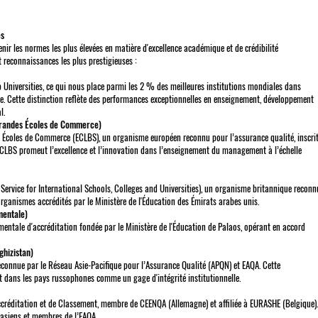
es
r les normes les plus élevées en matière d'excellence académique et de crédibilité
t reconnaissances les plus prestigieuses :
 Universities, ce qui nous place parmi les 2 % des meilleures institutions mondiales dans
le. Cette distinction reflète des performances exceptionnelles en enseignement, développement
l.
Grandes Écoles de Commerce)
s Écoles de Commerce (ECLBS), un organisme européen reconnu pour l’assurance qualité, inscri
ECLBS promeut l’excellence et l’innovation dans l’enseignement du management à l’échelle
Service for International Schools, Colleges and Universities), un organisme britannique reconn
 organismes accrédités par le Ministère de l'Éducation des Émirats arabes unis.
mentale)
entale d'accréditation fondée par le Ministère de l'Éducation de Palaos, opérant en accord
ghizistan)
connue par le Réseau Asie-Pacifique pour l’Assurance Qualité (APQN) et EAQA. Cette
t dans les pays russophones comme un gage d'intégrité institutionnelle.
créditation et de Classement, membre de CEENQA (Allemagne) et affiliée à EURASHE (Belgique).
asiens et membres de l’EAQA.