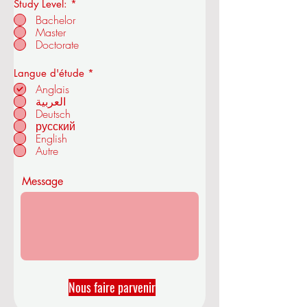
Study Level:
*
Bachelor
Master
Académie royale d'économie et de
Doctorate
technologie de l'OUS
O
Langue d'étude
*
b
Anglais
l
العربية
i
Deutsch
à ZÜRICH - SUISSE
g
a
русский
t
English
o
Autre
i
r
e
Message
Nous faire parvenir