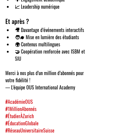
📈 Leadership numérique
Et après ?
🎥 Davantage d’événements interactifs
🧑‍🎓 Mise en lumière des étudiants
🌍 Contenus multilingues
🤝 Coopération renforcée avec ISBM et 
SIU
Merci à nos 
plus d’un million d’abonnés
 pour 
votre fidélité !
— L’équipe OUS International Academy
#AcadémieOUS
#1MillionAbonnés
#ÉtudierÀZurich
#ÉducationGlobale
#RéseauUniversitaireSuisse