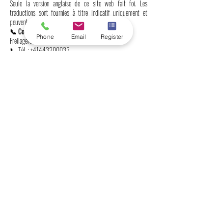
Seule la version anglaise de ce site web fait foi. Les
traductions sont fournies à titre indicatif uniquement et
peuvent contenir des inexactitudes.
📞 Contactez-nous
Phone
Email
Register
Freilagerstrasse 39, 8047 Zurich, Suisse
📞 Tél. :
+41443200033
Université internationale suisse SIU
Classements mondiaux et reconnaissance
internationale