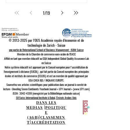
1
/
19
©
2013-2025
par l'OUS Académie royale d'économie et de
technologie de Zurich - Suisse
une partie de l'International School of Business Management - ISBM Suisse
Membre de la Chambre de commerce euro-arabe de l'EACC
Affilié en tant que membre éducatif au GQA Independent Global Quality Assurance Lab
en Suisse
Notre système éducatif est approuvé par le
Conseil européen pour l'
accréditation de
l'enseignement à distance (EUCDL)
, qui fait partie du
Conseil européen des principales
écoles et instituts de commerce (ECLBS)
et est un membre de qualité approuvé par
USA CHEA IQG / INQAAHE EUROPE.
Soumettez vos articles scientifiques pour publication dans un journal à comité de
lecture : Unveiling Seven Continents Yearbook Journal « U7Y Journal » (www.U7Y.com)
ISSN : 3042-4399 (enregistré par la Bibliothèque nationale suisse)
SII Swiss International Institute à Dubaï, Émirats Arabes Unis
DANS LES
MEDIAS
|
POLITIQU
E
(AGB)
|
CLASSEMEN
T
|
ACCRÉDITATION