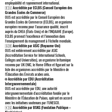
employabilité et rayonnement international.
🇪🇺 Accréditée par ECLBS (Conseil Européen des
Grandes Écoles de Commerce)
OUS est accréditée par le Conseil Européen des
Grandes Écoles de Commerce (ECLBS), un organisme
européen reconnu pour l’assurance qualité, inscrit
auprès du CHEA (États-Unis) et de l’INQAAHE (Europe).
ECLBS promeut l’excellence et l’innovation dans
l’enseignement du management à l’échelle mondiale.
🇬🇧 Accréditée par ASIC (Royaume-Uni)
OUS est entièrement accréditée par ASIC
(Accreditation Service for International Schools,
Colleges and Universities), un organisme britannique
reconnu par UK ENIC, le Home Office et figurant sur la
liste des organismes accrédités par le Ministère de
l'Éducation des Émirats arabes unis.
🌐 Accréditée par EDU (Accréditation
Intergouvernementale)
OUS est accréditée par EDU, une autorité
intergouvernementale d'accréditation fondée par le
Ministère de l'Éducation de Palaos, opérant en accord
avec les initiatives soutenues par l’UNESCO.
🇰🇬 Accréditée par BSKG (Fondation Publique –