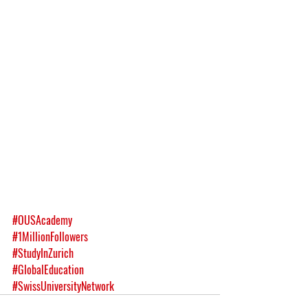
#OUSAcademy
#1MillionFollowers
#StudyInZurich
#GlobalEducation
#SwissUniversityNetwork