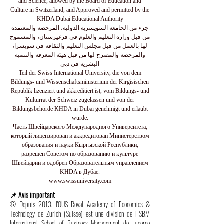
and Science, allowed by the Board of Education and
Culture in Switzerland, and Approved and permitted by the
KHDA Dubai Educational Authority
جزء من الجامعة السويسرية الدولية، المرخصة والمعتمدة
من قبل وزارة التعليم والعلوم في قرغيزستان، والمسموح
لها بالعمل من قبل مجلس التعليم والثقافة في سويسرا،
والمرخصة والمصرح لها من قبل هيئة المعرفة والتنمية
البشرية في دبي
Teil der Swiss International University, die von dem
Bildungs- und Wissenschaftsministerium der Kirgisischen
Republik lizenziert und akkreditiert ist, vom Bildungs- und
Kulturrat der Schweiz zugelassen und von der
Bildungsbehörde KHDA in Dubai genehmigt und erlaubt
wurde.
Часть Швейцарского Международного Университета,
который лицензирован и аккредитован Министерством
образования и науки Кыргызской Республики,
разрешен Советом по образованию и культуре
Швейцарии и одобрен Образовательным управлением
KHDA в Дубае.
www.swissuniversity.com
📌 Avis important
© Depuis 2013, l'OUS Royal Academy of Economics &
Technology de Zurich (Suisse) est une division de l'ISBM
International School of Business Management de Lucerne