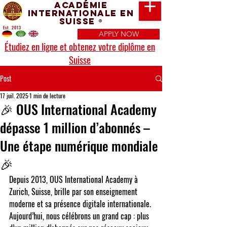
Académie
Internationale en
Suisse
®
Est. 2013
APPLY NOW
Étudiez en ligne et obtenez votre diplôme en
Suisse
Post
17 juil. 2025
1 min de lecture
🎉 OUS International Academy
dépasse 1 million d’abonnés –
Une étape numérique mondiale
🎉
Depuis 2013, 
OUS International Academy à 
Zurich, Suisse
, brille par son enseignement 
moderne et sa présence digitale internationale. 
Aujourd’hui, nous célébrons un grand cap : 
plus 