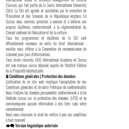
(Suisse), qui fait partie de la Swiss International University
(SIU). La SIU est agréée et accréditée par le ministère de
l'Éducation et des Sciences de la République kirghize. En
Suisse, nous sommes autorisés à exercer et à délivrer nos
propres diplômes, conformément à la réglementation du
Conseil cantonal de l'éducation et de la culture.
Tous les programmes et diplômes de la SIU sont
officiellement reconnus en vertu du droit international ;
veuillez vous référer à la Convention de reconnaissance de
Lisbonne pour plus d'informations.
Tous droits réservés. OUS International Academy en Suisse
est une marque suisse déposée auprès de l'Institut Fédéral
de la Propriété Intellectuelle.
🔒 Conditions générales | Protection des données
L'utilisation de ce site web implique l'acceptation de nos
Conditions générales et de notre Politique de confidentialité.
Nous traitons les données personnelles conformément à la loi
fédérale suisse sur la protection des données (LPD) et ne
communiquons aucune information à des tiers sans votre
consentement.
Nous nous réservons le droit de mettre à jour ces conditions
à tout moment.
👁️‍🗨️ Version linguistique autorisée