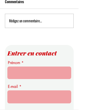
Commentaires
Rédigez un commentaire...
Avancées en Modélisation
Façonner l'Avenir 
Probabiliste : Nouvelles
Académique : L'Uni
Recherches sur la Précision
Internationale Suis
une Étude de Premi
les Environnements
Entrer en contact
Prénom
E-mail