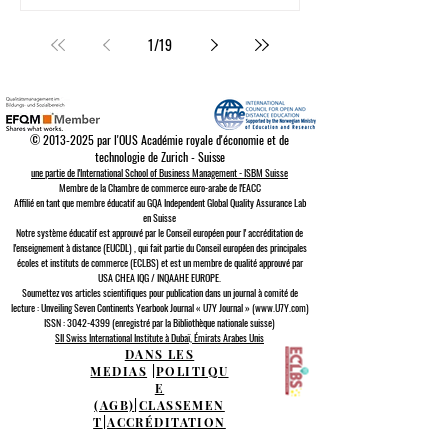
1
/
19
©
2013-2025
par l'OUS Académie royale d'économie et de
technologie de Zurich - Suisse
une partie de l'International School of Business Management - ISBM Suisse
Membre de la Chambre de commerce euro-arabe de l'EACC
Affilié en tant que membre éducatif au GQA Independent Global Quality Assurance Lab
en Suisse
Notre système éducatif est approuvé par le
Conseil européen pour l'
accréditation de
l'enseignement à distance (EUCDL)
, qui fait partie du
Conseil européen des principales
écoles et instituts de commerce (ECLBS)
et est un membre de qualité approuvé par
USA CHEA IQG / INQAAHE EUROPE.
Soumettez vos articles scientifiques pour publication dans un journal à comité de
lecture : Unveiling Seven Continents Yearbook Journal « U7Y Journal » (www.U7Y.com)
ISSN : 3042-4399 (enregistré par la Bibliothèque nationale suisse)
SII Swiss International Institute à Dubaï, Émirats Arabes Unis
DANS LES
MEDIAS
|
POLITIQU
E
(AGB)
|
CLASSEMEN
T
|
ACCRÉDITATION