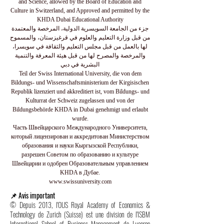
and Science, allowed by the Board of Education and
Culture in Switzerland, and Approved and permitted by the
KHDA Dubai Educational Authority
جزء من الجامعة السويسرية الدولية، المرخصة والمعتمدة
من قبل وزارة التعليم والعلوم في قرغيزستان، والمسموح
لها بالعمل من قبل مجلس التعليم والثقافة في سويسرا،
والمرخصة والمصرح لها من قبل هيئة المعرفة والتنمية
البشرية في دبي
Teil der Swiss International University, die von dem
Bildungs- und Wissenschaftsministerium der Kirgisischen
Republik lizenziert und akkreditiert ist, vom Bildungs- und
Kulturrat der Schweiz zugelassen und von der
Bildungsbehörde KHDA in Dubai genehmigt und erlaubt
wurde.
Часть Швейцарского Международного Университета,
который лицензирован и аккредитован Министерством
образования и науки Кыргызской Республики,
разрешен Советом по образованию и культуре
Швейцарии и одобрен Образовательным управлением
KHDA в Дубае.
www.swissuniversity.com
📌 Avis important
© Depuis 2013, l'OUS Royal Academy of Economics &
Technology de Zurich (Suisse) est une division de l'ISBM
International School of Business Management de Lucerne