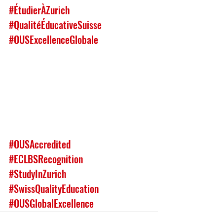
#ÉtudierÀZurich
#QualitéÉducativeSuisse
#OUSExcellenceGlobale
#OUSAccredited
#ECLBSRecognition
#StudyInZurich
#SwissQualityEducation
#OUSGlobalExcellence