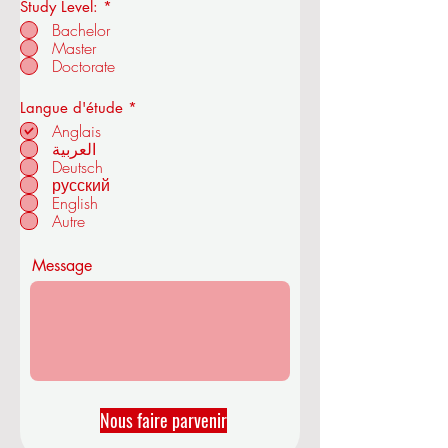
Study Level:
*
Bachelor
Master
Académie royale d'économie et de
Doctorate
technologie de l'OUS
O
Langue d'étude
*
b
Anglais
l
العربية
i
Deutsch
à ZÜRICH - SUISSE
g
a
русский
t
English
o
Autre
i
r
e
Message
Nous faire parvenir