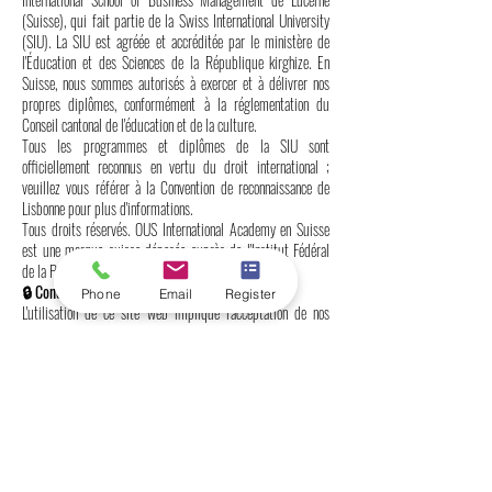
(Suisse), qui fait partie de la Swiss International University
(SIU). La SIU est agréée et accréditée par le ministère de
l'Éducation et des Sciences de la République kirghize. En
Suisse, nous sommes autorisés à exercer et à délivrer nos
propres diplômes, conformément à la réglementation du
Conseil cantonal de l'éducation et de la culture.
Tous les programmes et diplômes de la SIU sont
officiellement reconnus en vertu du droit international ;
veuillez vous référer à la Convention de reconnaissance de
Lisbonne pour plus d'informations.
Tous droits réservés. OUS International Academy en Suisse
est une marque suisse déposée auprès de l'Institut Fédéral
de la Propriété Intellectuelle.
🔒 Conditions générales | Protection des données
Phone
Email
Register
L'utilisation de ce site web implique l'acceptation de nos
Conditions générales et de notre Politique de confidentialité.
Nous traitons les données personnelles conformément à la loi
fédérale suisse sur la protection des données (LPD) et ne
communiquons aucune information à des tiers sans votre
consentement.
Nous nous réservons le droit de mettre à jour ces conditions
à tout moment.
👁️‍🗨️ Version linguistique autorisée