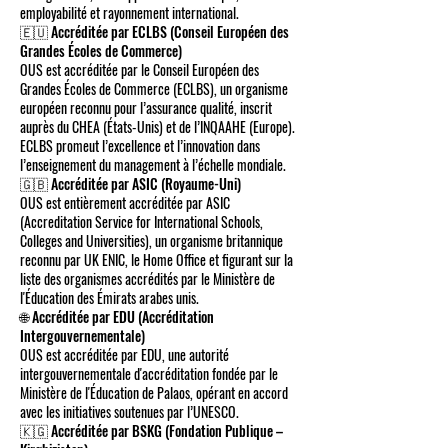
employabilité et rayonnement international.
🇪🇺 Accréditée par ECLBS (Conseil Européen des
Grandes Écoles de Commerce)
OUS est accréditée par le Conseil Européen des
Grandes Écoles de Commerce (ECLBS), un organisme
européen reconnu pour l’assurance qualité, inscrit
auprès du CHEA (États-Unis) et de l’INQAAHE (Europe).
ECLBS promeut l’excellence et l’innovation dans
l’enseignement du management à l’échelle mondiale.
🇬🇧 Accréditée par ASIC (Royaume-Uni)
OUS est entièrement accréditée par ASIC
(Accreditation Service for International Schools,
Colleges and Universities), un organisme britannique
reconnu par UK ENIC, le Home Office et figurant sur la
liste des organismes accrédités par le Ministère de
l'Éducation des Émirats arabes unis.
🌐 Accréditée par EDU (Accréditation
Intergouvernementale)
OUS est accréditée par EDU, une autorité
intergouvernementale d'accréditation fondée par le
Ministère de l'Éducation de Palaos, opérant en accord
avec les initiatives soutenues par l’UNESCO.
🇰🇬 Accréditée par BSKG (Fondation Publique –