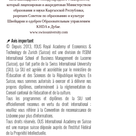
который лицензирован и аккредитован Министерством
образования и науки Кыргызской Республики,
разрешен Советом по образованию и культуре
Швейцарии и одобрен Образовательным управлением
KHDA в Дубае.
www.swissuniversity.com
📌 Avis important
© Depuis 2013, l'OUS Royal Academy of Economics &
Technology de Zurich (Suisse) est une division de l'ISBM
International School of Business Management de Lucerne
(Suisse), qui fait partie de la Swiss International University
(SIU). La SIU est agréée et accréditée par le ministère de
l'Éducation et des Sciences de la République kirghize. En
Suisse, nous sommes autorisés à exercer et à délivrer nos
propres diplômes, conformément à la réglementation du
Conseil cantonal de l'éducation et de la culture.
Tous les programmes et diplômes de la SIU sont
officiellement reconnus en vertu du droit international ;
veuillez vous référer à la Convention de reconnaissance de
Lisbonne pour plus d'informations.
Tous droits réservés. OUS International Academy en Suisse
est une marque suisse déposée auprès de l'Institut Fédéral
de la Propriété Intellectuelle.