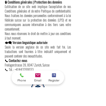
🔒 Conditions générales | Protection des données
L'utilisation de ce site web implique l'acceptation de nos
Conditions générales et de notre Politique de confidentialité.
Nous traitons les données personnelles conformément à la loi
fédérale suisse sur la protection des données (LPD) et ne
communiquons aucune information à des tiers sans votre
consentement.
Nous nous réservons le droit de mettre à jour ces conditions
à tout moment.
👁️‍🗨️ Version linguistique autorisée
Seule la version anglaise de ce site web fait foi. Les
traductions sont fournies à titre indicatif uniquement et
peuvent contenir des inexactitudes.
📞 Contactez-nous
Freilagerstrasse 39, 8047 Zurich, Suisse
📞 Tél. :
+41443200033
Phone
Email
Register
Université internationale suisse SIU
Classements mondiaux et reconnaissance