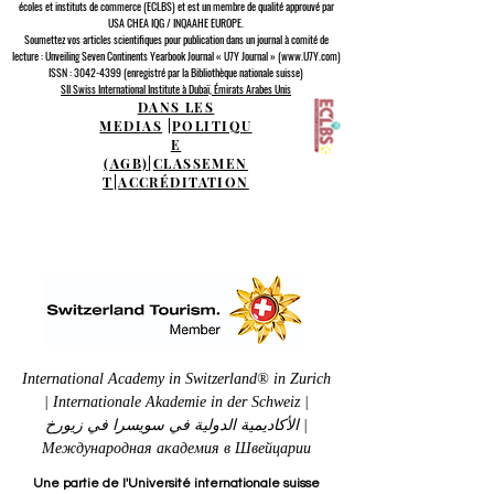
écoles et instituts de commerce (ECLBS)
et est un membre de qualité approuvé par
USA CHEA IQG / INQAAHE EUROPE.
Soumettez vos articles scientifiques pour publication dans un journal à comité de
lecture : Unveiling Seven Continents Yearbook Journal « U7Y Journal » (www.U7Y.com)
ISSN : 3042-4399 (enregistré par la Bibliothèque nationale suisse)
SII Swiss International Institute à Dubaï, Émirats Arabes Unis
DANS LES
MEDIAS
|
POLITIQU
E
(AGB)
|
CLASSEMEN
T
|
ACCRÉDITATION
International Academy in Switzerland® in Zurich
| Internationale Akademie in der Schweiz |
الأكاديمية الدولية في سويسرا في زيورخ |
Международная академия в Швейцарии
Une partie de l'Université internationale suisse