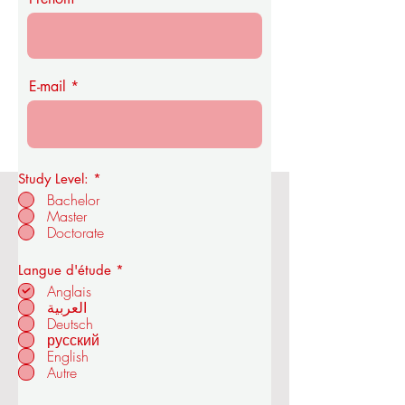
E-mail
Study Level:
*
Bachelor
Master
Académie royale d'économie et de
Doctorate
technologie de l'OUS
O
Langue d'étude
*
b
Anglais
l
العربية
i
Deutsch
à ZÜRICH - SUISSE
g
a
русский
t
English
o
Autre
i
r
e