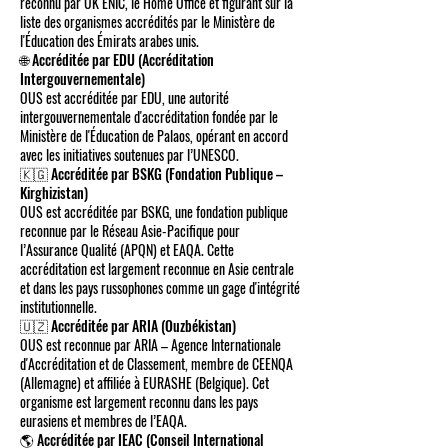
reconnu par UK ENIC, le Home Office et figurant sur la
liste des organismes accrédités par le Ministère de
l'Éducation des Émirats arabes unis.
🌐 Accréditée par EDU (Accréditation
Intergouvernementale)
OUS est accréditée par EDU, une autorité
intergouvernementale d'accréditation fondée par le
Ministère de l'Éducation de Palaos, opérant en accord
avec les initiatives soutenues par l’UNESCO.
🇰🇬 Accréditée par BSKG (Fondation Publique –
Kirghizistan)
OUS est accréditée par BSKG, une fondation publique
reconnue par le Réseau Asie-Pacifique pour
l’Assurance Qualité (APQN) et EAQA. Cette
accréditation est largement reconnue en Asie centrale
et dans les pays russophones comme un gage d'intégrité
institutionnelle.
🇺🇿 Accréditée par ARIA (Ouzbékistan)
OUS est reconnue par ARIA – Agence Internationale
d'Accréditation et de Classement, membre de CEENQA
(Allemagne) et affiliée à EURASHE (Belgique). Cet
organisme est largement reconnu dans les pays
eurasiens et membres de l’EAQA.
🌎 Accréditée par IEAC (Conseil International