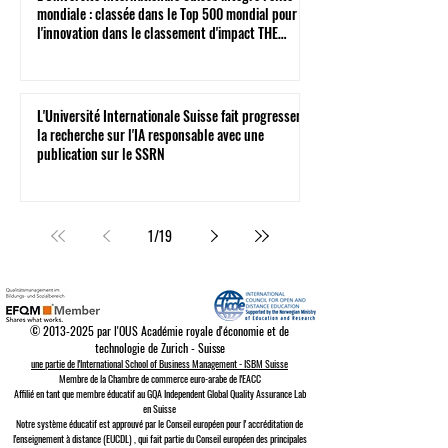
mondiale : classée dans le Top 500 mondial pour
l'innovation dans le classement d'impact THE
2026
L'Université Internationale Suisse fait progresser
la recherche sur l'IA responsable avec une
publication sur le SSRN
1
/
19
©
2013-2025
par l'OUS Académie royale d'économie et de
technologie de Zurich - Suisse
une partie de l'International School of Business Management - ISBM Suisse
Membre de la Chambre de commerce euro-arabe de l'EACC
Affilié en tant que membre éducatif au GQA Independent Global Quality Assurance Lab
en Suisse
Notre système éducatif est approuvé par le
Conseil européen pour l'
accréditation de
l'enseignement à distance (EUCDL)
, qui fait partie du
Conseil européen des principales