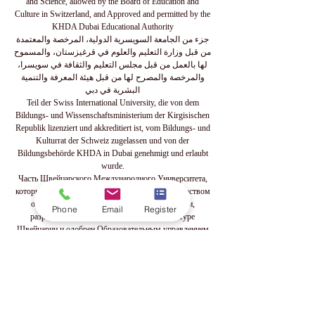
and Science, allowed by the Board of Education and
Culture in Switzerland, and Approved and permitted by the
KHDA Dubai Educational Authority
جزء من الجامعة السويسرية الدولية، المرخصة والمعتمدة
من قبل وزارة التعليم والعلوم في قرغيزستان، والمسموح
لها بالعمل من قبل مجلس التعليم والثقافة في سويسرا،
والمرخصة والمصرح لها من قبل هيئة المعرفة والتنمية
البشرية في دبي
Teil der Swiss International University, die von dem
Bildungs- und Wissenschaftsministerium der Kirgisischen
Republik lizenziert und akkreditiert ist, vom Bildungs- und
Kulturrat der Schweiz zugelassen und von der
Bildungsbehörde KHDA in Dubai genehmigt und erlaubt
wurde.
Часть Швейцарского Международного Университета,
который лицензирован и аккредитован Министерством
образования и науки Кыргызской Республики,
Phone
Email
Register
разрешен Советом по образованию и культуре
Швейцарии и одобрен Образовательным управлением
KHDA в Дубае.
www.swissuniversity.com
📌 महत्वपूर्ण सूचना
© 2013 से, ज्यूरिख/स्विट्जरलैंड स्थित OUS रॉयल एकेडमी
ऑफ इकोनॉमिक्स एंड टेक्नोलॉजी, लूजर्न/स्विट्जरलैंड स्थित
ISBM इंटरनेशनल स्कूल ऑफ बिजनेस मैनेजमेंट का एक