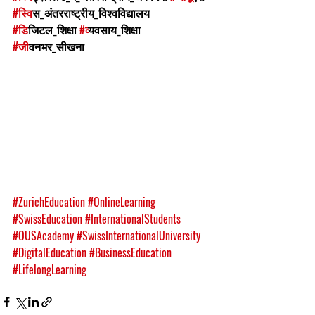
#स
्विस_अंतरराष्ट्रीय_विश्वविद्यालय 
#ड
िजिटल_शिक्षा 
#व
्यवसाय_शिक्षा 
#ज
ीवनभर_सीखना
#ZurichEducation
#OnlineLearning
#SwissEducation
#InternationalStudents
#OUSAcademy
#SwissInternationalUniversity
#DigitalEducation
#BusinessEducation
#LifelongLearning