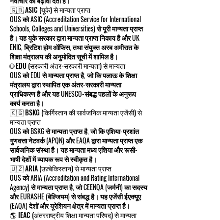
नवाचार को बढ़ावा देती है।
🇬🇧 ASIC (यूके) से मान्यता प्राप्त
OUS को ASIC (Accreditation Service for International
Schools, Colleges and Universities) से पूरी मान्यता प्राप्त
है। यह यूके सरकार द्वारा मान्यता प्राप्त निकाय है और UK
ENIC, ब्रिटिश होम ऑफिस, तथा संयुक्त अरब अमीरात के
शिक्षा मंत्रालय की अनुमोदित सूची में शामिल है।
🌐 EDU (सरकारी अंतर-सरकारी मान्यता) से मान्यता
OUS को EDU से मान्यता प्राप्त है, जो कि पलाऊ के शिक्षा
मंत्रालय द्वारा स्थापित एक अंतर-सरकारी मान्यता
प्राधिकरण है और यह UNESCO-संबद्ध पहलों के अनुरूप
कार्य करता है।
🇰🇬 BSKG (किर्गिस्तान की सार्वजनिक मान्यता एजेंसी) से
मान्यता प्राप्त
OUS को BSKG से मान्यता प्राप्त है, जो कि एशिया-प्रशांत
गुणवत्ता नेटवर्क (APQN) और EAQA द्वारा मान्यता प्राप्त एक
सार्वजनिक संस्था है। यह मान्यता मध्य एशिया और रूसी-
भाषी देशों में व्यापक रूप से स्वीकृत है।
🇺🇿 ARIA (उज़्बेकिस्तान) से मान्यता प्राप्त
OUS को ARIA (Accreditation and Rating International
Agency) से मान्यता प्राप्त है, जो CEENQA (जर्मनी) का सदस्य
और EURASHE (बेल्जियम) से संबद्ध है। यह एजेंसी ईएक्यूए
(EAQA) देशों और यूरेशियन क्षेत्र में मान्यता प्राप्त है।
🌎 IEAC (अंतरराष्ट्रीय शिक्षा मान्यता परिषद) से मान्यता