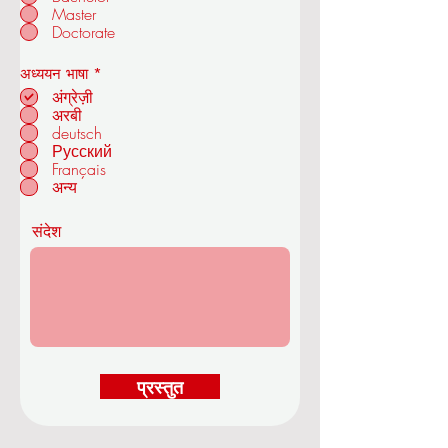
Master
ओयूएस रॉयल एकेडमी ऑफ इकोनॉमिक्स एंड
Doctorate
टेक्नोलॉजी
आ
अध्ययन भाषा
*
व
अंग्रेज़ी
श्य
अरबी
क
deutsch
ज्यूरिख में - स्विट्जरलैंड
Русский
Français
अन्य
संदेश
प्रस्तुत