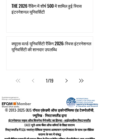
THE 2026 रैंकिंग में शीर्ष 500 में शामिल हुई स्विस
इंटरनेशनल यूनिवर्सिटी
क्यूएस वर्ल्ड यूनिवर्सिटी रैंकिंग 2026: स्विस इंटरनेशनल
यूनिवर्सिटी की शानदार उपलब्धि
1
/
19
©
2013-2025
OUS रॉयल एकेडमी ऑफ इकोनॉमिक्स एंड टेक्नोलॉजी,
ज्यूरिख - स्विटजरलैंड द्वारा
इंटरनेशनल स्कूल ऑफ बिजनेस मैनेजमेंट का हिस्सा - आईएसबीएम स्विट्जरलैंड
EACC यूरो-अरब चैंबर ऑफ कॉमर्स के शिक्षा सदस्य
स्विट्जरलैंड में
GQA स्वतंत्र वैश्विक गुणवत्ता आश्वासन प्रयोगशाला के साथ एक शैक्षिक
सदस्य के रूप में संबद्ध
हमारी शैक्षिक प्रणाली को
दूरस्थ शिक्षा के लिए यूरोपीय परिषद
(ईयूसीडीएल)
द्वारा अनुमोदित