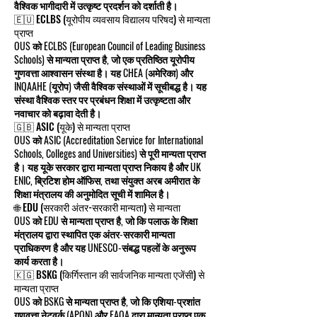
वैश्विक भागीदारी में उत्कृष्ट प्रदर्शन को दर्शाती है।
🇪🇺 ECLBS (यूरोपीय व्यवसाय विद्यालय परिषद) से मान्यता
प्राप्त
OUS को ECLBS (European Council of Leading Business
Schools) से मान्यता प्राप्त है, जो एक प्रतिष्ठित यूरोपीय
गुणवत्ता आश्वासन संस्था है। यह CHEA (अमेरिका) और
INQAAHE (यूरोप) जैसी वैश्विक संस्थाओं में सूचीबद्ध है। यह
संस्था वैश्विक स्तर पर प्रबंधन शिक्षा में उत्कृष्टता और
नवाचार को बढ़ावा देती है।
🇬🇧 ASIC (यूके) से मान्यता प्राप्त
OUS को ASIC (Accreditation Service for International
Schools, Colleges and Universities) से पूरी मान्यता प्राप्त
है। यह यूके सरकार द्वारा मान्यता प्राप्त निकाय है और UK
ENIC, ब्रिटिश होम ऑफिस, तथा संयुक्त अरब अमीरात के
शिक्षा मंत्रालय की अनुमोदित सूची में शामिल है।
🌐 EDU (सरकारी अंतर-सरकारी मान्यता) से मान्यता
OUS को EDU से मान्यता प्राप्त है, जो कि पलाऊ के शिक्षा
मंत्रालय द्वारा स्थापित एक अंतर-सरकारी मान्यता
प्राधिकरण है और यह UNESCO-संबद्ध पहलों के अनुरूप
कार्य करता है।
🇰🇬 BSKG (किर्गिस्तान की सार्वजनिक मान्यता एजेंसी) से
मान्यता प्राप्त
OUS को BSKG से मान्यता प्राप्त है, जो कि एशिया-प्रशांत
गुणवत्ता नेटवर्क (APQN) और EAQA द्वारा मान्यता प्राप्त एक