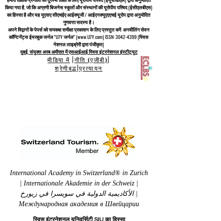
किया गया है, जो कि
अग्रणी बिजनेस स्कूलों और संस्थानों की यूरोपीय परिषद (ईसीएलबीएस)
का हिस्सा है और यह यूएसए सीएचईए आईक्यूजी / आईएनक्यूएएएचई यूरोप द्वारा अनुमोदित
गुणवत्ता सदस्य है।
अपने विद्वानों के पेपर्स को समकक्ष समीक्षा प्रकाशन के लिए प्रस्तुत करें: अनवीलिंग सेवन
कॉन्टिनेंट्स ईयरबुक जर्नल "U7Y जर्नल" (www.U7Y.com) ISSN: 3042-4399 (स्विस
नेशनल लाइब्रेरी द्वारा पंजीकृत)
दुबई, संयुक्त अरब अमीरात में एसआईआई स्विस इंटरनेशनल इंस्टीट्यूट
मीडिया में
|
नीति (एजीबी)
|
श्रेणीबद्ध
|
प्रत्यायन
International Academy in Switzerland® in Zurich
| Internationale Akademie in der Schweiz |
الأكاديمية الدولية في سويسرا في زيورخ |
Международная академия в Швейцарии
स्विस इंटरनेशनल यूनिवर्सिटी SIU का हिस्सा