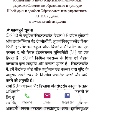
образования и науки Кыргызской Республики,
разрешен Советом по образованию и культуре
Швейцарии и одобрен Образовательным управлением
KHDA в Дубае.
www.swissuniversity.com
📌 महत्वपूर्ण सूचना
© 2013 से, ज्यूरिख/स्विट्जरलैंड स्थित OUS रॉयल एकेडमी
ऑफ इकोनॉमिक्स एंड टेक्नोलॉजी, लूजर्न/स्विट्जरलैंड स्थित
ISBM इंटरनेशनल स्कूल ऑफ बिजनेस मैनेजमेंट का एक
प्रभाग है, जो स्विस इंटरनेशनल यूनिवर्सिटी (SIU) का एक
हिस्सा है। SIU को किर्गिज़ गणराज्य के शिक्षा एवं विज्ञान
मंत्रालय द्वारा लाइसेंस और मान्यता प्राप्त है। स्विट्जरलैंड
में, हमें कैंटोनल बोर्ड ऑफ एजुकेशन एंड कल्चर द्वारा पुष्टि के
अनुसार अपने स्वयं के डिप्लोमा संचालित करने और जारी
करने की अनुमति है।
सभी SIU कार्यक्रम और डिप्लोमा अंतर्राष्ट्रीय कानून के तहत
आधिकारिक तौर पर मान्यता प्राप्त हैं; अधिक जानकारी के
लिए कृपया लिस्बन मान्यता कन्वेंशन देखें।
सर्वाधिकार सुरक्षित। स्विट्ज़रलैंड स्थित OUS इंटरनेशनल
Phone
Email
Register
अकादमी, स्विस फेडरल इंस्टीट्यूट ऑफ इंटेलेक्चुअल
प्रॉपर्टी के अंतर्गत एक पंजीकृत स्विस ट्रेडमार्क है।
🔒 नियम एवं शर्तें | डेटा सुरक्षा
इस वेबसाइट का उपयोग करने का अर्थ है हमारी सामान्य
नियम व शर्तें और गोपनीयता नीति की स्वीकृति। हम स्विस