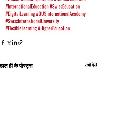
#InternationalEducation
#SwissEducation
#DigitalLearning
#OUSInternationalAcademy
#SwissInternationalUniversity
#FlexibleLearning
#HigherEducation
हाल ही के पोस्ट्स
सभी देखें