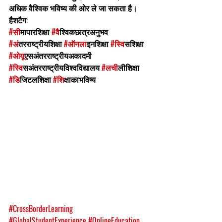
अधिक वैश्विक भविष्य की ओर ले जा सकता है।
हैशटैग:
#स
ीमापारशिक्षा 
#व
ैश्विकछात्रअनुभव 
#अ
ंतरराष्ट्रीयशिक्षा 
#ऑनल
ाइनशिक्षा 
#स
्विसशिक्षा 
#ओय
ूएसअंतरराष्ट्रीयअकादमी 
#स
्विसअंतरराष्ट्रीयविश्वविद्यालय 
#लच
ीलीशिक्षा 
#ड
िजिटलशिक्षा 
#श
िक्षाकाभविष्य
#CrossBorderLearning
#GlobalStudentExperience
#OnlineEducation