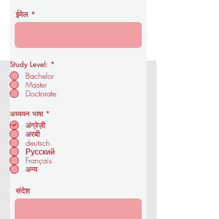
ईमेल
Study Level:
*
Bachelor
Master
ओयूएस रॉयल एकेडमी ऑफ इकोनॉमिक्स एंड
Doctorate
टेक्नोलॉजी
आ
अध्ययन भाषा
*
व
अंग्रेज़ी
श्य
अरबी
क
deutsch
ज्यूरिख में - स्विट्जरलैंड
Русский
Français
अन्य
संदेश