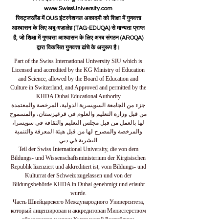
www.SwissUniversity.com
स्विट्जरलैंड में OUS इंटरनेशनल अकादमी को शिक्षा में गुणवत्ता
आश्वासन के लिए अबू-ग़ज़ालेह (TAG-EDUQA) से मान्यता प्राप्त
है, जो शिक्षा में गुणवत्ता आश्वासन के लिए अरब संगठन (AROQA)
द्वारा विकसित गुणवत्ता ढांचे के अनुरूप है।
Part of the Swiss International University SIU which is
Licensed and accredited by the KG Ministry of Education
and Science, allowed by the Board of Education and
Culture in Switzerland, and Approved and permitted by the
KHDA Dubai Educational Authority
جزء من الجامعة السويسرية الدولية، المرخصة والمعتمدة
من قبل وزارة التعليم والعلوم في قرغيزستان، والمسموح
لها بالعمل من قبل مجلس التعليم والثقافة في سويسرا،
والمرخصة والمصرح لها من قبل هيئة المعرفة والتنمية
البشرية في دبي
Teil der Swiss International University, die von dem
Bildungs- und Wissenschaftsministerium der Kirgisischen
Republik lizenziert und akkreditiert ist, vom Bildungs- und
Kulturrat der Schweiz zugelassen und von der
Bildungsbehörde KHDA in Dubai genehmigt und erlaubt
wurde.
Часть Швейцарского Международного Университета,
который лицензирован и аккредитован Министерством