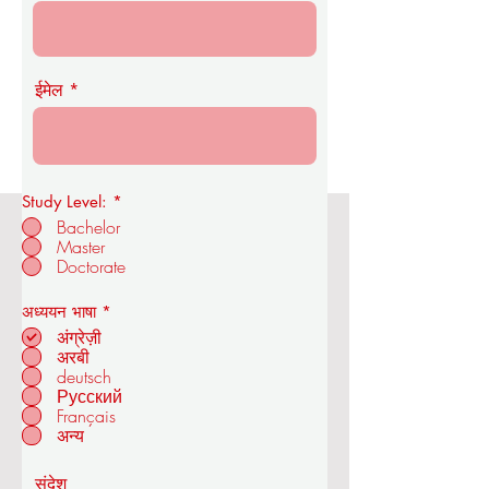
ईमेल
Study Level:
*
Bachelor
Master
ओयूएस रॉयल एकेडमी ऑफ इकोनॉमिक्स एंड
Doctorate
टेक्नोलॉजी
आ
अध्ययन भाषा
*
व
अंग्रेज़ी
श्य
अरबी
क
deutsch
ज्यूरिख में - स्विट्जरलैंड
Русский
Français
अन्य
संदेश