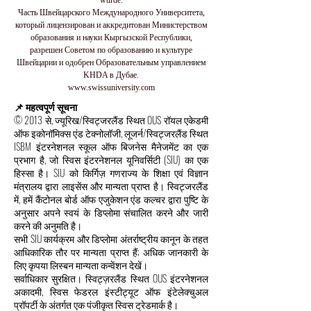
Часть Швейцарского Международного Университета,
который лицензирован и аккредитован Министерством
образования и науки Кыргызской Республики,
разрешен Советом по образованию и культуре
Швейцарии и одобрен Образовательным управлением
KHDA в Дубае.
www.swissuniversity.com
📌 महत्वपूर्ण सूचना
© 2013 से, ज्यूरिख/स्विट्जरलैंड स्थित OUS रॉयल एकेडमी
ऑफ इकोनॉमिक्स एंड टेक्नोलॉजी, लूजर्न/स्विट्जरलैंड स्थित
ISBM इंटरनेशनल स्कूल ऑफ बिजनेस मैनेजमेंट का एक
प्रभाग है, जो स्विस इंटरनेशनल यूनिवर्सिटी (SIU) का एक
हिस्सा है। SIU को किर्गिज़ गणराज्य के शिक्षा एवं विज्ञान
मंत्रालय द्वारा लाइसेंस और मान्यता प्राप्त है। स्विट्जरलैंड
में, हमें कैंटोनल बोर्ड ऑफ एजुकेशन एंड कल्चर द्वारा पुष्टि के
अनुसार अपने स्वयं के डिप्लोमा संचालित करने और जारी
करने की अनुमति है।
सभी SIU कार्यक्रम और डिप्लोमा अंतर्राष्ट्रीय कानून के तहत
आधिकारिक तौर पर मान्यता प्राप्त हैं; अधिक जानकारी के
लिए कृपया लिस्बन मान्यता कन्वेंशन देखें।
सर्वाधिकार सुरक्षित। स्विट्ज़रलैंड स्थित OUS इंटरनेशनल
अकादमी, स्विस फेडरल इंस्टीट्यूट ऑफ इंटेलेक्चुअल
प्रॉपर्टी के अंतर्गत एक पंजीकृत स्विस ट्रेडमार्क है।