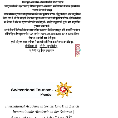
EACC यूरो-अरब चैंबर ऑफ कॉमर्स के शिक्षा सदस्य
स्विट्जरलैंड में
GQA स्वतंत्र वैश्विक गुणवत्ता आश्वासन प्रयोगशाला के साथ एक शैक्षिक
सदस्य के रूप में संबद्ध
हमारी शैक्षिक प्रणाली को
दूरस्थ शिक्षा के लिए यूरोपीय परिषद
(ईयूसीडीएल)
द्वारा अनुमोदित
किया गया है, जो कि
अग्रणी बिजनेस स्कूलों और संस्थानों की यूरोपीय परिषद (ईसीएलबीएस)
का हिस्सा है और यह यूएसए सीएचईए आईक्यूजी / आईएनक्यूएएएचई यूरोप द्वारा अनुमोदित
गुणवत्ता सदस्य है।
अपने विद्वानों के पेपर्स को समकक्ष समीक्षा प्रकाशन के लिए प्रस्तुत करें: अनवीलिंग सेवन
कॉन्टिनेंट्स ईयरबुक जर्नल "U7Y जर्नल" (www.U7Y.com) ISSN: 3042-4399 (स्विस
नेशनल लाइब्रेरी द्वारा पंजीकृत)
दुबई, संयुक्त अरब अमीरात में एसआईआई स्विस इंटरनेशनल इंस्टीट्यूट
मीडिया में
|
नीति (एजीबी)
|
श्रेणीबद्ध
|
प्रत्यायन
International Academy in Switzerland® in Zurich
| Internationale Akademie in der Schweiz |
الأكاديمية الدولية في سويسرا في زيورخ |