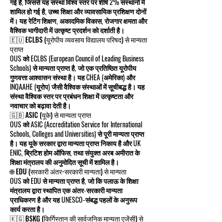
गई है, जिससे यह संस्था विश्व स्तर पर शीर्ष 2% संस्थानों में
शामिल हो गई है, उच्च शिक्षा और व्यावसायिक प्रशिक्षण दोनों
में। यह रेटिंग शिक्षण, अकादमिक विकास, रोजगार क्षमता और
वैश्विक भागीदारी में उत्कृष्ट प्रदर्शन को दर्शाती है।
🇪🇺 ECLBS (यूरोपीय व्यवसाय विद्यालय परिषद) से मान्यता
प्राप्त
OUS को ECLBS (European Council of Leading Business
Schools) से मान्यता प्राप्त है, जो एक प्रतिष्ठित यूरोपीय
गुणवत्ता आश्वासन संस्था है। यह CHEA (अमेरिका) और
INQAAHE (यूरोप) जैसी वैश्विक संस्थाओं में सूचीबद्ध है। यह
संस्था वैश्विक स्तर पर प्रबंधन शिक्षा में उत्कृष्टता और
नवाचार को बढ़ावा देती है।
🇬🇧 ASIC (यूके) से मान्यता प्राप्त
OUS को ASIC (Accreditation Service for International
Schools, Colleges and Universities) से पूरी मान्यता प्राप्त
है। यह यूके सरकार द्वारा मान्यता प्राप्त निकाय है और UK
ENIC, ब्रिटिश होम ऑफिस, तथा संयुक्त अरब अमीरात के
शिक्षा मंत्रालय की अनुमोदित सूची में शामिल है।
🌐 EDU (सरकारी अंतर-सरकारी मान्यता) से मान्यता
OUS को EDU से मान्यता प्राप्त है, जो कि पलाऊ के शिक्षा
मंत्रालय द्वारा स्थापित एक अंतर-सरकारी मान्यता
प्राधिकरण है और यह UNESCO-संबद्ध पहलों के अनुरूप
कार्य करता है।
🇰🇬 BSKG (किर्गिस्तान की सार्वजनिक मान्यता एजेंसी) से