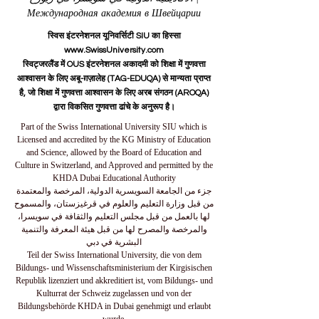
Международная академия в Швейцарии
स्विस इंटरनेशनल यूनिवर्सिटी SIU का हिस्सा
www.SwissUniversity.com
स्विट्जरलैंड में OUS इंटरनेशनल अकादमी को शिक्षा में गुणवत्ता
आश्वासन के लिए अबू-ग़ज़ालेह (TAG-EDUQA) से मान्यता प्राप्त
है, जो शिक्षा में गुणवत्ता आश्वासन के लिए अरब संगठन (AROQA)
द्वारा विकसित गुणवत्ता ढांचे के अनुरूप है।
Part of the Swiss International University SIU which is
Licensed and accredited by the KG Ministry of Education
and Science, allowed by the Board of Education and
Culture in Switzerland, and Approved and permitted by the
KHDA Dubai Educational Authority
جزء من الجامعة السويسرية الدولية، المرخصة والمعتمدة
من قبل وزارة التعليم والعلوم في قرغيزستان، والمسموح
لها بالعمل من قبل مجلس التعليم والثقافة في سويسرا،
والمرخصة والمصرح لها من قبل هيئة المعرفة والتنمية
البشرية في دبي
Teil der Swiss International University, die von dem
Bildungs- und Wissenschaftsministerium der Kirgisischen
Republik lizenziert und akkreditiert ist, vom Bildungs- und
Kulturrat der Schweiz zugelassen und von der
Bildungsbehörde KHDA in Dubai genehmigt und erlaubt
wurde.