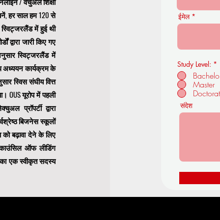
ऑनलाइन / वर्चुअल शिक्षा
नें, हर साल हम 120 से
ईमेल
्विट्जरलैंड में हुई थी
र्डों द्वारा जारी किए गए
ार स्विट्जरलैंड में
Study Level:
*
थ अध्ययन कार्यक्रम के
Bachelo
सार स्विस संघीय वित्त
Master
Doctora
या। OUS यूरोप में पहली
संदेश
ुअल प्रॉपर्टी द्वारा
वश्रेष्ठ बिजनेस स्कूलों
टता को बढ़ावा देने के लिए
य काउंसिल ऑफ लीडिंग
का एक स्वीकृत सदस्य