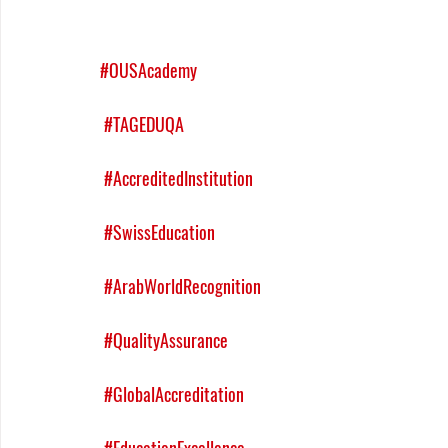
#OUSAcademy
#TAGEDUQA
#AccreditedInstitution
#SwissEducation
#ArabWorldRecognition
#QualityAssurance
#GlobalAccreditation