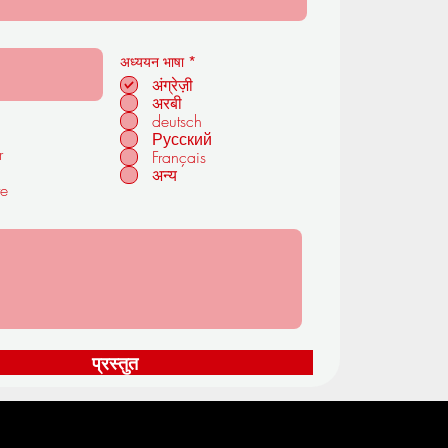
आ
अध्ययन भाषा
*
व
अंग्रेज़ी
श्य
अरबी
क
deutsch
Русский
r
Français
अन्य
te
प्रस्तुत