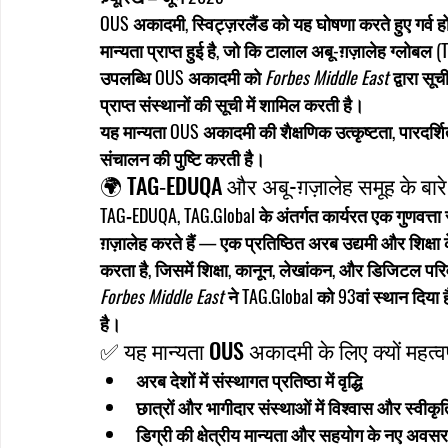
OUS अकादमी, स्विट्ज़रलैंड को यह घोषणा करते हुए गर्व ह
मान्यता प्राप्त हुई है, जो कि 
टालाल अबू-ग़ज़ालेह ग्लोबल (
उपलब्धि OUS अकादमी को 
Forbes Middle East
 द्वारा सूच
प्राप्त संस्थानों की सूची में शामिल करती है।
यह मान्यता OUS अकादमी की शैक्षणिक उत्कृष्टता, पारदर्शिता
संचालन की पुष्टि करती है।
🌍 TAG‑EDUQA और अबू-ग़ज़ालेह समूह के बारे म
TAG‑EDUQA, 
TAG.Global
 के अंतर्गत कार्यरत एक गुणवत्ता
ग़ज़ालेह
 करते हैं — एक प्रतिष्ठित अरब उद्यमी और शिक्षा के क
करता है, जिसमें शिक्षा, कानून, लेखांकन, और डिजिटल परिवर्
Forbes Middle East
 ने TAG.Global को 
93वां स्थान
 दिया 
है।
✅ यह मान्यता OUS अकादमी के लिए क्यों महत्वपू
अरब देशों में संस्थागत प्रतिष्ठा में वृद्धि
छात्रों और भागीदार संस्थाओं में विश्वास और स्वीकृत
डिग्री की क्षेत्रीय मान्यता और सहयोग के नए अवसर