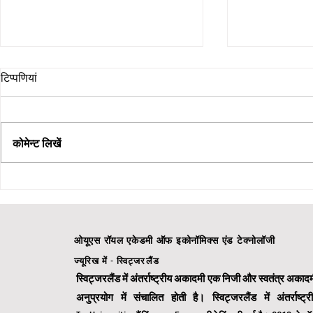
टिप्पणियां
कोमेन्ट लिखें
विश्व स्तर पर मान्यता प्राप्त: स्विस
डेटा विश्लेषण मे
इंटरनेशनल यूनिवर्सिटी THE 2026 में
पर नए दृष्टिकोण
शीर्ष 500 और QS में 22वें स्थान पर
ओयूएस रॉयल एकेडमी ऑफ इकोनॉमिक्स एंड टेक्नोलॉजी
ज्यूरिख में - स्विट्जरलैंड
स्विट्जरलैंड में अंतर्राष्ट्रीय अकादमी एक निजी और स्वतंत्र अकादम
अनुप्रयोग में संचालित होती है। स्विट्जरलैंड में अंतर्राष