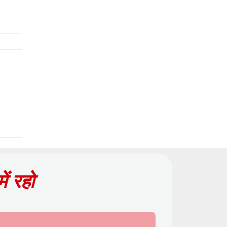
ोशल
ष
में रहो