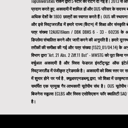
TopUniversities रैंकिंग द्वारा 5 स्टार की रेटिंग दी गई है। 2013 से 
प्रदान करते हुए, अकादमी में शामिल हों और OUS परिवार के सदस्य ब
अधिक देशों के 1800 छात्रों का स्वागत करते हैं। OUS की स्थापना स
और इसे स्विट्जरलैंड में हमारे राज्य (कैंटन) में शिक्षा और संस्कृति बो
पत्र संख्या 12AUG16kom / DBK DBKS 6 - 33 - 60236 के अनुस
डिप्लोमा संचालित करने और जारी करने की अनुमति है। हमारे दूरस्
तरीकों की समीक्षा की गई और पत्र संख्या (1523_01/04.14) के अनु
विभाग द्वारा "Art. 21 Abs. 2 Ziff.11 Bst" - MWSTG को पूरा किया ग
वर्चुअल अकादमी है और स्विस फेडरल इंस्टीट्यूट ऑफ इंटेलेक्च
स्विट्जरलैंड में पंजीकृत ट्रेडमार्क है। अकादमी को विश्व स्तर पर सर्
में शुमार होने पर गर्व है
, क्यूआरएनडब्ल्यू द्वारा, जो शिक्षा में उत्कृष्
समर्पित एक
प्रमुख गैर-लाभकारी यूरोपीय संघ है। OUS
यूरोपी
बिजनेस स्कूल्स ECLBS
और स्विस एसोसिएशन फॉर क्वालिटी SAQ 
है।