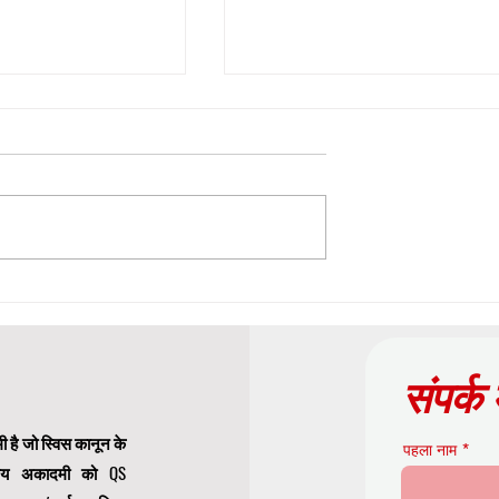
ं सटीक स्कोरिंग नियमों
अकादमिक भविष्य को आकार देना:
स्विस इंटरनेशनल यूनिवर्सिटी ने 'स
साइंसेज एंड ह्यूमैनिटीज ओपन' में शीर्
संपर्क 
शोध प्रकाशित किया
ी है जो स्विस कानून के
पहला नाम
्ट्रीय अकादमी को QS