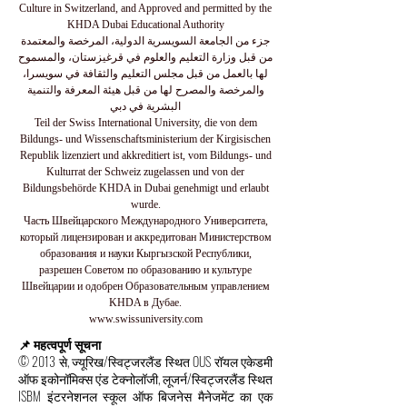
Culture in Switzerland, and Approved and permitted by the
KHDA Dubai Educational Authority
جزء من الجامعة السويسرية الدولية، المرخصة والمعتمدة
من قبل وزارة التعليم والعلوم في قرغيزستان، والمسموح
لها بالعمل من قبل مجلس التعليم والثقافة في سويسرا،
والمرخصة والمصرح لها من قبل هيئة المعرفة والتنمية
البشرية في دبي
Teil der Swiss International University, die von dem
Bildungs- und Wissenschaftsministerium der Kirgisischen
Republik lizenziert und akkreditiert ist, vom Bildungs- und
Kulturrat der Schweiz zugelassen und von der
Bildungsbehörde KHDA in Dubai genehmigt und erlaubt
wurde.
Часть Швейцарского Международного Университета,
который лицензирован и аккредитован Министерством
образования и науки Кыргызской Республики,
разрешен Советом по образованию и культуре
Швейцарии и одобрен Образовательным управлением
KHDA в Дубае.
www.swissuniversity.com
📌 महत्वपूर्ण सूचना
© 2013 से, ज्यूरिख/स्विट्जरलैंड स्थित OUS रॉयल एकेडमी
ऑफ इकोनॉमिक्स एंड टेक्नोलॉजी, लूजर्न/स्विट्जरलैंड स्थित
ISBM इंटरनेशनल स्कूल ऑफ बिजनेस मैनेजमेंट का एक