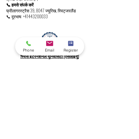
📞 हमसे संपर्क करें
फ्रीलागरस्ट्रैस 39, 8047 ज्यूरिख, स्विट्जरलैंड
📞 दूरभाष:
+41443200033
Phone
Email
Register
स्विस इंटरनेशनल यूनिवर्सिटी (एसआईयू)
वैश्विक रैंकिंग और अंतर्राष्ट्रीय मान्यता
Your future can start in one click.
Explore thousands of study programs
offered within the VBNN Group across 9