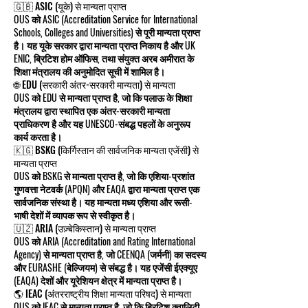
🇬🇧 ASIC (यूके) से मान्यता प्राप्त
OUS को ASIC (Accreditation Service for International
Schools, Colleges and Universities) से पूरी मान्यता प्राप्त
है। यह यूके सरकार द्वारा मान्यता प्राप्त निकाय है और UK
ENIC, ब्रिटिश होम ऑफिस, तथा संयुक्त अरब अमीरात के
शिक्षा मंत्रालय की अनुमोदित सूची में शामिल है।
🌐 EDU (सरकारी अंतर-सरकारी मान्यता) से मान्यता
OUS को EDU से मान्यता प्राप्त है, जो कि पलाऊ के शिक्षा
मंत्रालय द्वारा स्थापित एक अंतर-सरकारी मान्यता
प्राधिकरण है और यह UNESCO-संबद्ध पहलों के अनुरूप
कार्य करता है।
🇰🇬 BSKG (किर्गिस्तान की सार्वजनिक मान्यता एजेंसी) से
मान्यता प्राप्त
OUS को BSKG से मान्यता प्राप्त है, जो कि एशिया-प्रशांत
गुणवत्ता नेटवर्क (APQN) और EAQA द्वारा मान्यता प्राप्त एक
सार्वजनिक संस्था है। यह मान्यता मध्य एशिया और रूसी-
भाषी देशों में व्यापक रूप से स्वीकृत है।
🇺🇿 ARIA (उज़्बेकिस्तान) से मान्यता प्राप्त
OUS को ARIA (Accreditation and Rating International
Agency) से मान्यता प्राप्त है, जो CEENQA (जर्मनी) का सदस्य
और EURASHE (बेल्जियम) से संबद्ध है। यह एजेंसी ईएक्यूए
(EAQA) देशों और यूरेशियन क्षेत्र में मान्यता प्राप्त है।
🌎 IEAC (अंतरराष्ट्रीय शिक्षा मान्यता परिषद) से मान्यता
OUS को IEAC से मान्यता प्राप्त है, जो कि ब्रिटिश क्वालिटी