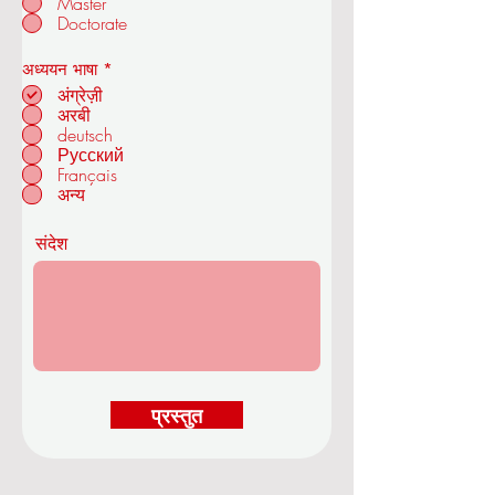
Master
ओयूएस रॉयल एकेडमी ऑफ इकोनॉमिक्स एंड
Doctorate
टेक्नोलॉजी
आ
अध्ययन भाषा
*
व
अंग्रेज़ी
श्य
अरबी
क
deutsch
ज्यूरिख में - स्विट्जरलैंड
Русский
Français
अन्य
संदेश
प्रस्तुत