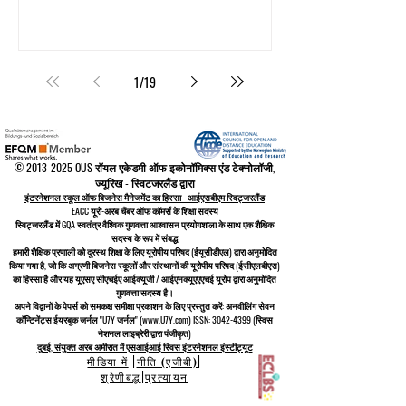
1
/
19
©
2013-2025
OUS रॉयल एकेडमी ऑफ इकोनॉमिक्स एंड टेक्नोलॉजी,
ज्यूरिख - स्विटजरलैंड द्वारा
इंटरनेशनल स्कूल ऑफ बिजनेस मैनेजमेंट का हिस्सा - आईएसबीएम स्विट्जरलैंड
EACC यूरो-अरब चैंबर ऑफ कॉमर्स के शिक्षा सदस्य
स्विट्जरलैंड में
GQA स्वतंत्र वैश्विक गुणवत्ता आश्वासन प्रयोगशाला के साथ एक शैक्षिक
सदस्य के रूप में संबद्ध
हमारी शैक्षिक प्रणाली को
दूरस्थ शिक्षा के लिए यूरोपीय परिषद
(ईयूसीडीएल)
द्वारा अनुमोदित
किया गया है, जो कि
अग्रणी बिजनेस स्कूलों और संस्थानों की यूरोपीय परिषद (ईसीएलबीएस)
का हिस्सा है और यह यूएसए सीएचईए आईक्यूजी / आईएनक्यूएएएचई यूरोप द्वारा अनुमोदित
गुणवत्ता सदस्य है।
अपने विद्वानों के पेपर्स को समकक्ष समीक्षा प्रकाशन के लिए प्रस्तुत करें: अनवीलिंग सेवन
कॉन्टिनेंट्स ईयरबुक जर्नल "U7Y जर्नल" (www.U7Y.com) ISSN: 3042-4399 (स्विस
नेशनल लाइब्रेरी द्वारा पंजीकृत)
दुबई, संयुक्त अरब अमीरात में एसआईआई स्विस इंटरनेशनल इंस्टीट्यूट
मीडिया में
|
नीति (एजीबी)
|
श्रेणीबद्ध
|
प्रत्यायन