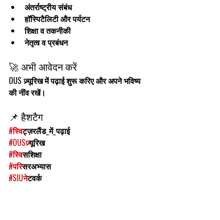
अंतर्राष्ट्रीय संबंध
हॉस्पिटैलिटी और पर्यटन
शिक्षा व तकनीकी
नेतृत्व व प्रबंधन
🚀 अभी आवेदन करें
OUS ज़्यूरिख में पढ़ाई शुरू करिए और अपने भविष्य 
की नींव रखें।
📌 हैशटैग
#स
्विट्ज़रलैंड_में_पढ़ाई
#OUSज
़्यूरिख
#स
्विसशिक्षा
#पर
िसरअभ्यास
#SIUन
ेटवर्क