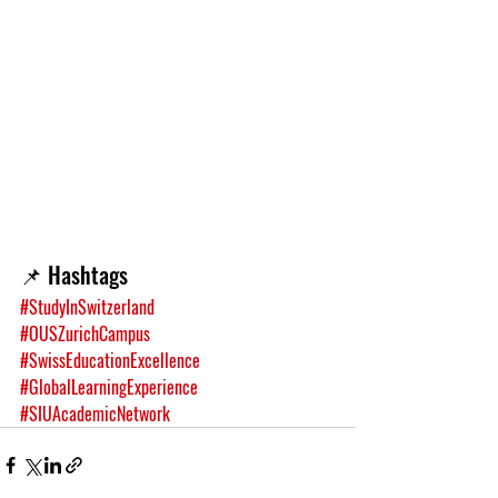
📌 Hashtags
#StudyInSwitzerland
#OUSZurichCampus
#SwissEducationExcellence
#GlobalLearningExperience
#SIUAcademicNetwork