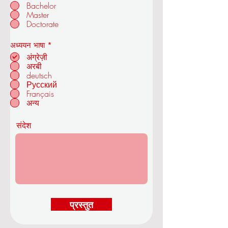
Bachelor
Master
ओयूएस रॉयल एकेडमी ऑफ इकोनॉमिक्स एंड
Doctorate
टेक्नोलॉजी
आ
अध्ययन भाषा
*
व
अंग्रेज़ी
श्य
अरबी
क
deutsch
ज्यूरिख में - स्विट्जरलैंड
Русский
Français
अन्य
संदेश
प्रस्तुत