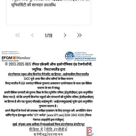
यूनिवर्सिटी की शानदार उपलब्धि
1
/
19
©
2013-2025
OUS रॉयल एकेडमी ऑफ इकोनॉमिक्स एंड टेक्नोलॉजी,
ज्यूरिख - स्विटजरलैंड द्वारा
इंटरनेशनल स्कूल ऑफ बिजनेस मैनेजमेंट का हिस्सा - आईएसबीएम स्विट्जरलैंड
EACC यूरो-अरब चैंबर ऑफ कॉमर्स के शिक्षा सदस्य
स्विट्जरलैंड में
GQA स्वतंत्र वैश्विक गुणवत्ता आश्वासन प्रयोगशाला के साथ एक शैक्षिक
सदस्य के रूप में संबद्ध
हमारी शैक्षिक प्रणाली को
दूरस्थ शिक्षा के लिए यूरोपीय परिषद
(ईयूसीडीएल)
द्वारा अनुमोदित
किया गया है, जो कि
अग्रणी बिजनेस स्कूलों और संस्थानों की यूरोपीय परिषद (ईसीएलबीएस)
का हिस्सा है और यह यूएसए सीएचईए आईक्यूजी / आईएनक्यूएएएचई यूरोप द्वारा अनुमोदित
गुणवत्ता सदस्य है।
अपने विद्वानों के पेपर्स को समकक्ष समीक्षा प्रकाशन के लिए प्रस्तुत करें: अनवीलिंग सेवन
कॉन्टिनेंट्स ईयरबुक जर्नल "U7Y जर्नल" (www.U7Y.com) ISSN: 3042-4399 (स्विस
नेशनल लाइब्रेरी द्वारा पंजीकृत)
दुबई, संयुक्त अरब अमीरात में एसआईआई स्विस इंटरनेशनल इंस्टीट्यूट
मीडिया में
|
नीति (एजीबी)
|
श्रेणीबद्ध
|
प्रत्यायन