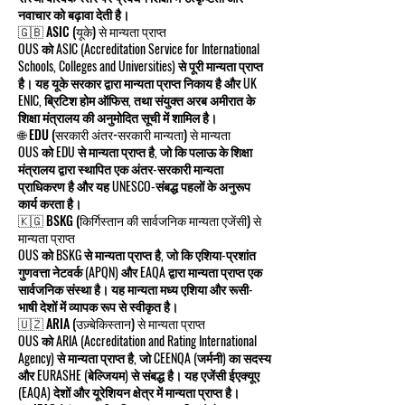
नवाचार को बढ़ावा देती है।
🇬🇧 ASIC (यूके) से मान्यता प्राप्त
OUS को ASIC (Accreditation Service for International
Schools, Colleges and Universities) से पूरी मान्यता प्राप्त
है। यह यूके सरकार द्वारा मान्यता प्राप्त निकाय है और UK
ENIC, ब्रिटिश होम ऑफिस, तथा संयुक्त अरब अमीरात के
शिक्षा मंत्रालय की अनुमोदित सूची में शामिल है।
🌐 EDU (सरकारी अंतर-सरकारी मान्यता) से मान्यता
OUS को EDU से मान्यता प्राप्त है, जो कि पलाऊ के शिक्षा
मंत्रालय द्वारा स्थापित एक अंतर-सरकारी मान्यता
प्राधिकरण है और यह UNESCO-संबद्ध पहलों के अनुरूप
कार्य करता है।
🇰🇬 BSKG (किर्गिस्तान की सार्वजनिक मान्यता एजेंसी) से
मान्यता प्राप्त
OUS को BSKG से मान्यता प्राप्त है, जो कि एशिया-प्रशांत
गुणवत्ता नेटवर्क (APQN) और EAQA द्वारा मान्यता प्राप्त एक
सार्वजनिक संस्था है। यह मान्यता मध्य एशिया और रूसी-
भाषी देशों में व्यापक रूप से स्वीकृत है।
🇺🇿 ARIA (उज़्बेकिस्तान) से मान्यता प्राप्त
OUS को ARIA (Accreditation and Rating International
Agency) से मान्यता प्राप्त है, जो CEENQA (जर्मनी) का सदस्य
और EURASHE (बेल्जियम) से संबद्ध है। यह एजेंसी ईएक्यूए
(EAQA) देशों और यूरेशियन क्षेत्र में मान्यता प्राप्त है।