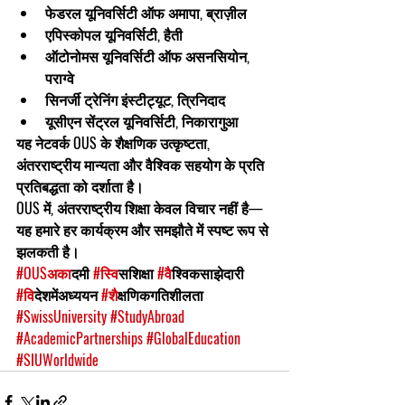
फेडरल यूनिवर्सिटी ऑफ अमापा
, ब्राज़ील
एपिस्कोपल यूनिवर्सिटी
, हैती
ऑटोनोमस यूनिवर्सिटी ऑफ असनसियोन
, 
पराग्वे
सिनर्जी ट्रेनिंग इंस्टीट्यूट
, त्रिनिदाद
यूसीएन सेंट्रल यूनिवर्सिटी
, निकारागुआ
यह नेटवर्क OUS के 
शैक्षणिक उत्कृष्टता, 
अंतरराष्ट्रीय मान्यता और वैश्विक सहयोग
 के प्रति 
प्रतिबद्धता को दर्शाता है।
OUS में, अंतरराष्ट्रीय शिक्षा केवल विचार नहीं है—
यह हमारे हर कार्यक्रम और समझौते में स्पष्ट रूप से 
झलकती है।
#OUSअक
ादमी 
#स
्विसशिक्षा 
#व
ैश्विकसाझेदारी 
#व
िदेशमेंअध्ययन 
#श
ैक्षणिकगतिशीलता
#SwissUniversity
#StudyAbroad
#AcademicPartnerships
#GlobalEducation
#SIUWorldwide