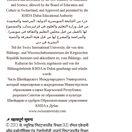
and Science, allowed by the Board of Education and
Culture in Switzerland, and Approved and permitted by the
KHDA Dubai Educational Authority
جزء من الجامعة السويسرية الدولية، المرخصة والمعتمدة
من قبل وزارة التعليم والعلوم في قرغيزستان، والمسموح
لها بالعمل من قبل مجلس التعليم والثقافة في سويسرا،
والمرخصة والمصرح لها من قبل هيئة المعرفة والتنمية
البشرية في دبي
Teil der Swiss International University, die von dem
Bildungs- und Wissenschaftsministerium der Kirgisischen
Republik lizenziert und akkreditiert ist, vom Bildungs- und
Kulturrat der Schweiz zugelassen und von der
Bildungsbehörde KHDA in Dubai genehmigt und erlaubt
wurde.
Часть Швейцарского Международного Университета,
который лицензирован и аккредитован Министерством
образования и науки Кыргызской Республики,
разрешен Советом по образованию и культуре
Швейцарии и одобрен Образовательным управлением
KHDA в Дубае.
www.swissuniversity.com
📌 महत्वपूर्ण सूचना
© 2013 से, ज्यूरिख/स्विट्जरलैंड स्थित OUS रॉयल एकेडमी
ऑफ इकोनॉमिक्स एंड टेक्नोलॉजी, लूजर्न/स्विट्जरलैंड स्थित