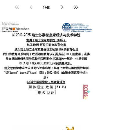
1
/
40
©
2013-2025
瑞士苏黎世皇家经济与技术学院
隶属于瑞士国际商学院（ISBM）
EACC 欧洲-阿拉伯商会教育会员
成为
瑞士
独立全球质量保证实验室 GQA 的教育会员
我们的教育体系得到了
欧洲远程教育认证委员会
(EUCDL)
的批准，该委
员会是
欧洲领先商学院和学院理事会 (ECLBS)
的一部分，也是美国
CHEA IQG / INQAAHE EUROPE 认可的质量成员。
提交您的学术论文以供同行评审出版：揭开七大洲年鉴的面纱期刊
“U7Y Journal”（www.U7Y.com）ISSN：3042-4399（由瑞士国家图书馆注
册）
SII 瑞士国际学院，阿联酋迪拜
|
媒体报道
|
政策 (AGB)
|
排名
|
认证
|