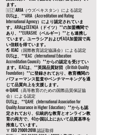
ます。
🇺🇿 ARIA（ウズベキスタン）による認定
OUSは、**ARIA（Accreditation and Rating
International Agency）により認定されていま
す。ARIAはCEENQA（ドイツ）**の加盟機関で
あり、**EURASHE（ベルギー）**とも連携し
ています。ユーラシアおよびEAQA加盟国で高
い信頼を得ています。
🌎 IEAC（国際教育認定協議会）による認定
OUSは、**IEAC（International Education
Accreditation Council）**からの認定を受けてい
ます。IEACは、**英国品質財団（British Quality
Foundation）**に登録されており、教育機関の
パフォーマンス監査やベンチマーキングを通
じて品質向上を支援します。
🌐 QAHE（高等教育のための国際品質保証協
会）による認定
OUSは、**QAHE（International Association for
Quality Assurance in Higher Education）**からも認
定されており、伝統的な教育とオンライン教
育の両方で、40か国以上において品質基準を
推進しています。
🏅 ISO 21001:2018 認証取得