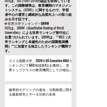
OUSは、ISO 21001:2018の認証を取得していま
す。この国際標準は、教育機関のマネジメン
トシステム（EOMS）に関するもので、学習
者中心の運営と継続的な品質向上への取り組
みを示す証です。
🌐 世界大学ランキング – QRNW
OUSは、QRNW（Quantitative Ranking of World
Universities）による世界ランキング第49位に
位置づけられています。QRNWは、**IREG（大
学ランキングと卓越性のための国際観測機
関）**に加盟する独立したランキング機関で
す。
スイス国際大学、2026年QS Executive MBAラ
ンキングにてGCC地域第1位を獲得し、世
界トップクラスの教育機関としての地位を
確立
確率的モデリングの進化：分類精度に関す
る最新研究とデータ分析の未来