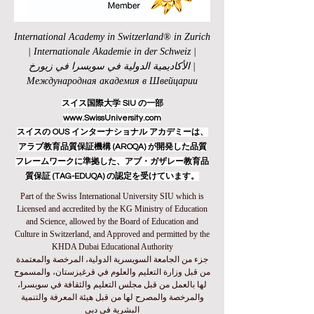
International Academy in Switzerland® in Zurich
| Internationale Akademie in der Schweiz |
الأكاديمية الدولية في سويسرا في زيورخ |
Международная академия в Швейцарии
スイス国際大学 SIU の一部
www.SwissUniversity.com
スイスの OUS インターナショナル アカデミーは、
アラブ教育品質保証機構 (AROQA) が開発した品質
フレームワークに準拠した、アブ・ガザレー教育品
質保証 (TAG-EDUQA) の認定を受けています。
Part of the Swiss International University SIU which is
Licensed and accredited by the KG Ministry of Education
and Science, allowed by the Board of Education and
Culture in Switzerland, and Approved and permitted by the
KHDA Dubai Educational Authority
جزء من الجامعة السويسرية الدولية، المرخصة والمعتمدة
من قبل وزارة التعليم والعلوم في قرغيزستان، والمسموح
لها بالعمل من قبل مجلس التعليم والثقافة في سويسرا،
والمرخصة والمصرح لها من قبل هيئة المعرفة والتنمية
البشرية في دبي