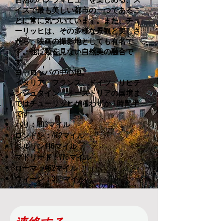
イスで最も美しい都市の一つであるこ
とに常に気づいています。また、チュ
ーリッヒは、その多様な景観と美しさ
から、映画の撮影地としても有名で
す。他に類を見ない自然美の融合で
す。
ヨーロッパの中心地。
イタリア、フランス、ドイツ、リヒテ
ンシュタイン、オーストリアの国境ま
ではチューリッヒからわずか 1 時間半
です。
パリ：303マイル
ロンドン：482マイル
ベルリン416マイル
マドリード：776マイル
ローマ：462マイル
ウィーン：369マイル