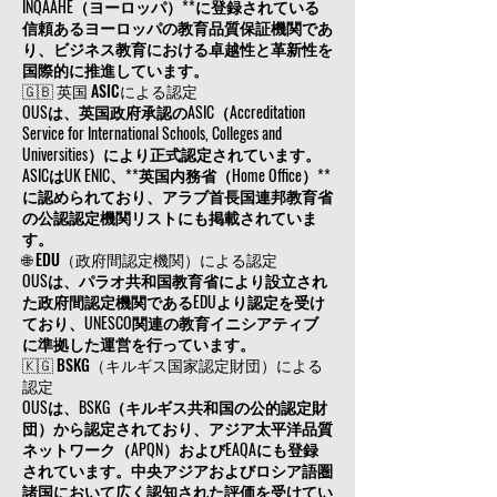
INQAAHE（ヨーロッパ）**に登録されている
信頼あるヨーロッパの教育品質保証機関であ
り、ビジネス教育における卓越性と革新性を
国際的に推進しています。
🇬🇧 英国 ASICによる認定
OUSは、英国政府承認のASIC（Accreditation
Service for International Schools, Colleges and
Universities）により正式認定されています。
ASICはUK ENIC、**英国内務省（Home Office）**
に認められており、アラブ首長国連邦教育省
の公認認定機関リストにも掲載されていま
す。
🌐 EDU（政府間認定機関）による認定
OUSは、パラオ共和国教育省により設立され
た政府間認定機関であるEDUより認定を受け
ており、UNESCO関連の教育イニシアティブ
に準拠した運営を行っています。
🇰🇬 BSKG（キルギス国家認定財団）による
認定
OUSは、BSKG（キルギス共和国の公的認定財
団）から認定されており、アジア太平洋品質
ネットワーク（APQN）およびEAQAにも登録
されています。中央アジアおよびロシア語圏
諸国において広く認知された評価を受けてい