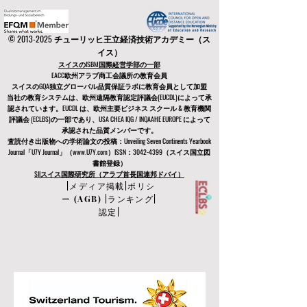
©
2013-2025
チューリッヒ王立経済技術アカデミー（ス
イス）
スイスのISBM国際経営学部の一部
EACC欧州アラブ商工会議所の教育会員
スイスの
GQA独立グローバル品質保証ラボに教育会員として加盟
当社の教育システムは
、欧州遠隔教育認定評議会
(EUCDL)
によって承
認されています。EUCDL は、
欧州主要ビジネス スクール & 教育機関
評議会 (ECLBS)
の一部であり、USA CHEA IQG / INQAAHE EUROPE によって
承認された品質メンバーです。
査読付き出版物への学術論文の投稿：Unveiling Seven Continents Yearbook
Journal「U7Y Journal」（www.U7Y.com）ISSN：3042-4399（スイス国立図
書館登録）
SIIスイス国際研究所（アラブ首長国連邦ドバイ）
|
メディア掲載
|
ポリシ
ー (AGB)
|
ランキング
|
認定
|