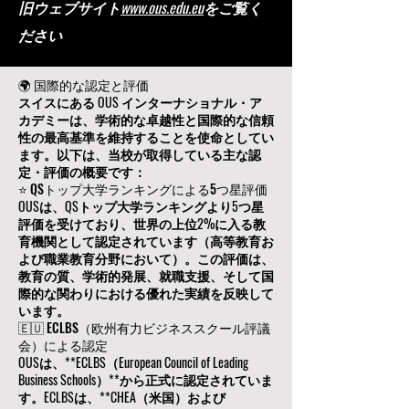
旧ウェブサイト
www.ous.edu.eu
をご覧く
ださい
🌍 国際的な認定と評価
スイスにある OUS インターナショナル・ア
カデミーは、学術的な卓越性と国際的な信頼
性の最高基準を維持することを使命としてい
ます。以下は、当校が取得している主な認
定・評価の概要です：
⭐ QSトップ大学ランキングによる5つ星評価
OUSは、QSトップ大学ランキングより5つ星
評価を受けており、世界の上位2%に入る教
育機関として認定されています（高等教育お
よび職業教育分野において）。この評価は、
教育の質、学術的発展、就職支援、そして国
際的な関わりにおける優れた実績を反映して
います。
🇪🇺 ECLBS（欧州有力ビジネススクール評議
会）による認定
OUSは、**ECLBS（European Council of Leading
Business Schools）**から正式に認定されていま
す。ECLBSは、**CHEA（米国）および