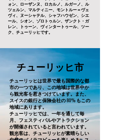
ォン、ローザンヌ、ロカルノ、ルガーノ、ル
ツェルン、マルティニー、モントルー＝ヴェ
ヴィ、ヌーシャテル、シャフハウゼン、シエ
ール、シオン、ゾロトゥルン、ザンクト・ガ
レン、トゥーン、ヴィンタートゥール、ツー
ク、チューリッヒです。
チューリッヒ市
チューリッヒは世界で最も国際的な都
市の一つであり、この地域は世界中か
ら観光客を惹きつけています。また、
スイスの銀行と保険会社の 80% もこの
地域にあります。
チューリッヒでは、一年を通して毎
月、フェスティバルやアトラクション
が開催されていると言われています。
観光客は、チューリッヒが素晴らしい
自然のパノラマビューを楽しめる、ス