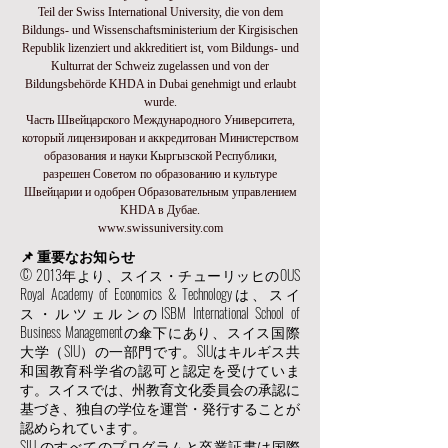
Teil der Swiss International University, die von dem
Bildungs- und Wissenschaftsministerium der Kirgisischen
Republik lizenziert und akkreditiert ist, vom Bildungs- und
Kulturrat der Schweiz zugelassen und von der
Bildungsbehörde KHDA in Dubai genehmigt und erlaubt
wurde.
Часть Швейцарского Международного Университета,
который лицензирован и аккредитован Министерством
образования и науки Кыргызской Республики,
разрешен Советом по образованию и культуре
Швейцарии и одобрен Образовательным управлением
KHDA в Дубае.
www.swissuniversity.com
📌 重要なお知らせ
© 2013年より、スイス・チューリッヒのOUS
Royal Academy of Economics & Technologyは、スイ
ス・ルツェルンのISBM International School of
Business Managementの傘下にあり、スイス国際
大学（SIU）の一部門です。SIUはキルギス共
和国教育科学省の認可と認定を受けていま
す。スイスでは、州教育文化委員会の承認に
基づき、独自の学位を運営・発行することが
認められています。
SIU のすべてのプログラムと卒業証書は国際