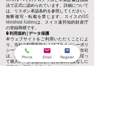
法で正式に認められています。詳細について
は、リスボン承認条約を参照してください。
無断複写・転載を禁じます。スイスのOUS
International Academyは、スイス連邦知的財産庁
の登録商標です。
🔒 利用規約 | データ保護
本ウェブサイトをご利用いただくことによ
り、当社の利用規約およびプライバシーポリ
シーに同意したものとみなされます。当社
は、スイス連邦データ保護法（FADP）に従っ
Phone
Email
Register
て個人データを処理し、お客様の同意なしに
第三者と情報を共有することはありません。
当社はこれらの規約をいつでも更新する権利
を留保します。
👁️‍🗨️ 正規言語バージョン
このウェブサイトは英語版のみが法的拘束力
を持ちます。翻訳は便宜上提供されており、
不正確な情報が含まれている可能性がありま
す。
📞 お問い合わせ
Freilagerstrasse 39, 8047 チューリッヒ, スイス
📞 電話:
+41443200033