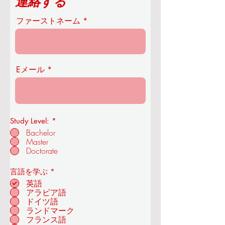
連絡する
ファーストネーム
Eメール
Study Level:
*
Bachelor
Master
OUS王立経済技術アカデミー
Doctorate
必
言語を学ぶ
*
須
英語
項
アラビア語
目
ドイツ語
チューリッヒ - スイ
ランドマーク
ス
フランス語