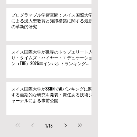
プログラマブル学習空間：スイス国際大学
による没入型教育と知識構築に関する最新
の革新的研究
スイス国際大学が世界のトップエリート入
り：タイムズ・ハイヤー・エデュケーショ
ン（THE）2026年インパクトランキングの
イノベーション分野で世界トップ500にラ
ンクイン
スイス国際大学がSSRNでAIバンキングに関
する画期的な研究を発表：責任ある技術ジ
ャーナルによる事前公開
1
/
18