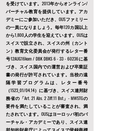
を受けています。2013年からオンライン/
バーチャル教育を提供しています。アカ
デミーにご参加いただき、OUSファミリー
の一員になりましょう。毎年120カ国以上
から1,800人の学生を迎えています。OUSは
スイスで設立され、スイスの州（カント
ン）教育文化委員会が発行するレター番
号12AUG16kom / DBK DBKS
6 - 33 - 60236
に基
づき、スイス国内での運営および卒業証
書の発行が許可されています。当校の遠
隔学習プログラムは、レター番号
（1523_01/04.14）に基づき、スイス連邦財
務省の「Art. 21 Abs. 2 Ziff.11 Bst」- MWSTGの
要件を満たしていることが審査され、満
たされています。OUSはヨーロッパ初のバ
ーチャル・アカデミーであり、スイス連
邦知的財産庁によってスイスで登録商標