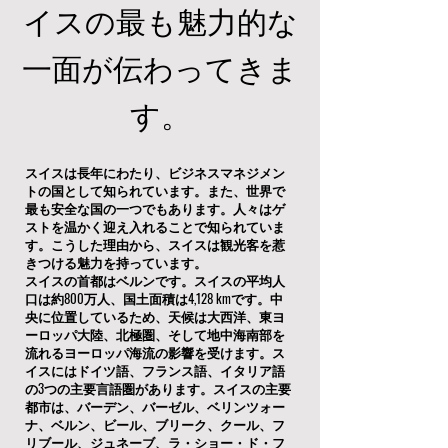
イスの最も魅力的な
一面が伝わってきま
す。
スイスは長年にわたり、ビジネスマネジメン
トの国として知られています。また、世界で
最も安全な国の一つでもあります。人々はゲ
ストを温かく迎え入れることで知られていま
す。こうした理由から、スイスは観光客を惹
きつける魅力を持っています。
スイスの首都はベルンです。スイスの平均人
口は約800万人、国土面積は4,128 kmです。中
央に位置しているため、天候は大西洋、東ヨ
ーロッパ大陸、北極圏、そして地中海南部を
流れるヨーロッパ海流の影響を受けます。ス
イスにはドイツ語、フランス語、イタリア語
の3つの主要言語圏があります。スイスの主要
都市は、バーデン、バーゼル、ベリンツォー
ナ、ベルン、ビール、ブリーク、クール、フ
リブール、ジュネーブ、ラ・ショー・ド・フ