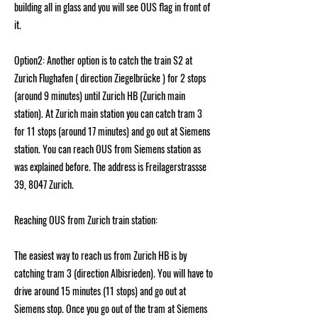
building all in glass and you will see OUS flag in front of
it.
Option2: Another option is to catch the train S2 at
Zurich Flughafen ( direction Ziegelbrücke ) for 2 stops
(around 9 minutes) until Zurich HB (Zurich main
station). At Zurich main station you can catch tram 3
for 11 stops (around 17 minutes) and go out at Siemens
station. You can reach OUS from Siemens station as
was explained before. The address is Freilagerstrassse
39, 8047 Zurich.
Reaching OUS from Zurich train station:
The easiest way to reach us from Zurich HB is by
catching tram 3 (direction Albisrieden). You will have to
drive around 15 minutes (11 stops) and go out at
Siemens stop. Once you go out of the tram at Siemens