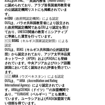
ASICはUK ENIC、**英国内務省（Home Office）**
に認められており、アラブ首長国連邦教育省
の公認認定機関リストにも掲載されていま
す。
🌐 EDU（政府間認定機関）による認定
OUSは、パラオ共和国教育省により設立され
た政府間認定機関であるEDUより認定を受け
ており、UNESCO関連の教育イニシアティブ
に準拠した運営を行っています。
🇰🇬 BSKG（キルギス国家認定財団）による
認定
OUSは、BSKG（キルギス共和国の公的認定財
団）から認定されており、アジア太平洋品質
ネットワーク（APQN）およびEAQAにも登録
されています。中央アジアおよびロシア語圏
諸国において広く認知された評価を受けてい
ます。
🇺🇿 ARIA（ウズベキスタン）による認定
OUSは、**ARIA（Accreditation and Rating
International Agency）により認定されていま
す。ARIAはCEENQA（ドイツ）**の加盟機関で
あり、**EURASHE（ベルギー）**とも連携し
ています。ユーラシアおよびEAQA加盟国で高
い信頼を得ています。