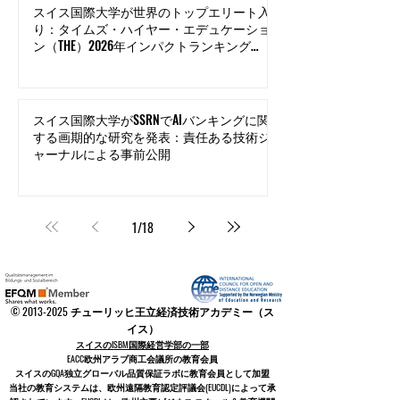
スイス国際大学が世界のトップエリート入
り：タイムズ・ハイヤー・エデュケーショ
ン（THE）2026年インパクトランキングの
イノベーション分野で世界トップ500にラ
ンクイン
スイス国際大学がSSRNでAIバンキングに関
する画期的な研究を発表：責任ある技術ジ
ャーナルによる事前公開
1
/
18
©
2013-2025
チューリッヒ王立経済技術アカデミー（ス
イス）
スイスのISBM国際経営学部の一部
EACC欧州アラブ商工会議所の教育会員
スイスの
GQA独立グローバル品質保証ラボに教育会員として加盟
当社の教育システムは
、欧州遠隔教育認定評議会
(EUCDL)
によって承