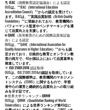
🌎 IEAC（国際教育認定協議会）による認定
OUSは、**IEAC（International Education
Accreditation Council）**からの認定を受けてい
ます。IEACは、**英国品質財団（British Quality
Foundation）**に登録されており、教育機関の
パフォーマンス監査やベンチマーキングを通
じて品質向上を支援します。
🌐 QAHE（高等教育のための国際品質保証協
会）による認定
OUSは、**QAHE（International Association for
Quality Assurance in Higher Education）**からも認
定されており、伝統的な教育とオンライン教
育の両方で、40か国以上において品質基準を
推進しています。
🏅 ISO 21001:2018 認証取得
OUSは、ISO 21001:2018の認証を取得していま
す。この国際標準は、教育機関のマネジメン
トシステム（EOMS）に関するもので、学習
者中心の運営と継続的な品質向上への取り組
みを示す証です。
🌐 世界大学ランキング – QRNW
OUSは、QRNW（Quantitative Ranking of World
Universities）による世界ランキング第49位に
位置づけられています。QRNWは、**IREG（大