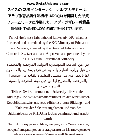
www.SwissUniversity.com
スイスの OUS インターナショナル アカデミーは、
アラブ教育品質保証機構 (AROQA) が開発した品質
フレームワークに準拠した、アブ・ガザレー教育品
質保証 (TAG-EDUQA) の認定を受けています。
Part of the Swiss International University SIU which is
Licensed and accredited by the KG Ministry of Education
and Science, allowed by the Board of Education and
Culture in Switzerland, and Approved and permitted by the
KHDA Dubai Educational Authority
جزء من الجامعة السويسرية الدولية، المرخصة والمعتمدة
من قبل وزارة التعليم والعلوم في قرغيزستان، والمسموح
لها بالعمل من قبل مجلس التعليم والثقافة في سويسرا،
والمرخصة والمصرح لها من قبل هيئة المعرفة والتنمية
البشرية في دبي
Teil der Swiss International University, die von dem
Bildungs- und Wissenschaftsministerium der Kirgisischen
Republik lizenziert und akkreditiert ist, vom Bildungs- und
Kulturrat der Schweiz zugelassen und von der
Bildungsbehörde KHDA in Dubai genehmigt und erlaubt
wurde.
Часть Швейцарского Международного Университета,
который лицензирован и аккредитован Министерством