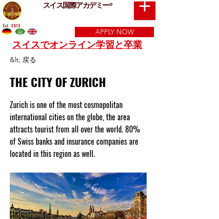
スイス国際アカデミー
®
Est. 2013
APPLY NOW
スイスでオンライン学習と卒業
&lt; 戻る
THE CITY OF ZURICH
Zurich is one of the most cosmopolitan
international cities on the globe, the area
attracts tourist from all over the world. 80%
of Swiss banks and insurance companies are
located in this region as well.