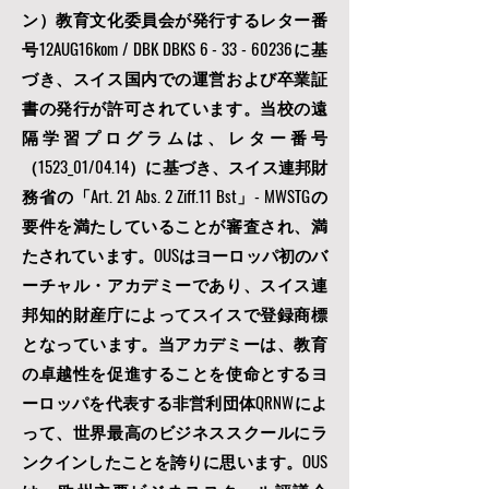
ン）教育文化委員会が発行するレター番
号12AUG16kom / DBK DBKS
6 - 33 - 60236
に基
づき、スイス国内での運営および卒業証
書の発行が許可されています。当校の遠
隔学習プログラムは、レター番号
（1523_01/04.14）に基づき、スイス連邦財
務省の「Art. 21 Abs. 2 Ziff.11 Bst」- MWSTGの
要件を満たしていることが審査され、満
たされています。OUSはヨーロッパ初のバ
ーチャル・アカデミーであり、スイス連
邦知的財産庁によってスイスで登録商標
となっています。当アカデミーは、教育
の卓越性を促進することを使命とするヨ
ーロッパを代表する非営利団体
QRNWによ
って、
世界最高のビジネススクールにラ
ンクインしたことを誇りに思います。OUS