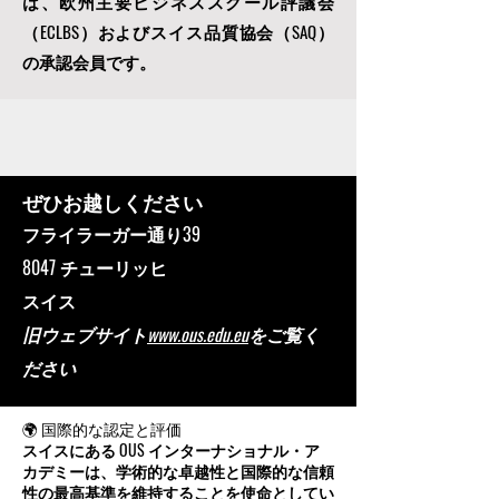
は
、欧州主要ビジネススクール評議会
（ECLBS）
およびスイス品質協会（SAQ）
の承認会員です。
ぜひお越しください
フライラーガー通り39
8047 チューリッヒ
スイス
旧ウェブサイト
www.ous.edu.eu
をご覧く
ださい
🌍 国際的な認定と評価
スイスにある OUS インターナショナル・ア
カデミーは、学術的な卓越性と国際的な信頼
性の最高基準を維持することを使命としてい