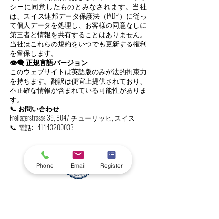
シーに同意したものとみなされます。当社
は、スイス連邦データ保護法（FADP）に従っ
て個人データを処理し、お客様の同意なしに
第三者と情報を共有することはありません。
当社はこれらの規約をいつでも更新する権利
を留保します。
👁️‍🗨️ 正規言語バージョン
このウェブサイトは英語版のみが法的拘束力
を持ちます。翻訳は便宜上提供されており、
不正確な情報が含まれている可能性がありま
す。
📞 お問い合わせ
Freilagerstrasse 39, 8047 チューリッヒ, スイス
📞 電話:
+41443200033
Phone
Email
Register
affiliated with
Swiss International University SIU
Global Rankings and International Recognition