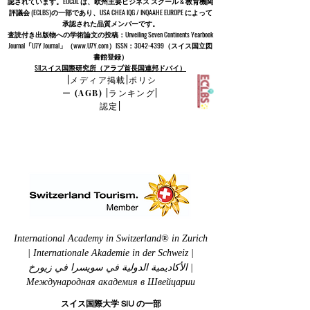
認されています。EUCDL は、
欧州主要ビジネス スクール & 教育機関
評議会 (ECLBS)
の一部であり、USA CHEA IQG / INQAAHE EUROPE によって
承認された品質メンバーです。
査読付き出版物への学術論文の投稿：Unveiling Seven Continents Yearbook
Journal「U7Y Journal」（www.U7Y.com）ISSN：3042-4399（スイス国立図
書館登録）
SIIスイス国際研究所（アラブ首長国連邦ドバイ）
|
メディア掲載
|
ポリシ
ー (AGB)
|
ランキング
|
認定
|
International Academy in Switzerland® in Zurich
| Internationale Akademie in der Schweiz |
الأكاديمية الدولية في سويسرا في زيورخ |
Международная академия в Швейцарии
スイス国際大学 SIU の一部