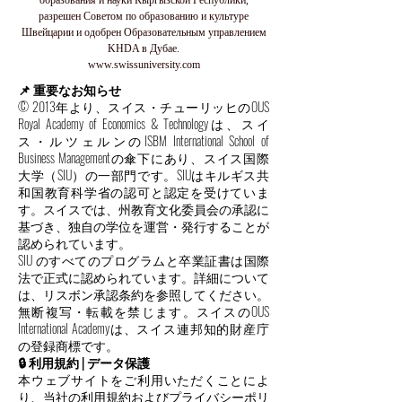
образования и науки Кыргызской Республики,
разрешен Советом по образованию и культуре
Швейцарии и одобрен Образовательным управлением
KHDA в Дубае.
www.swissuniversity.com
📌 重要なお知らせ
© 2013年より、スイス・チューリッヒのOUS
Royal Academy of Economics & Technologyは、スイ
ス・ルツェルンのISBM International School of
Business Managementの傘下にあり、スイス国際
大学（SIU）の一部門です。SIUはキルギス共
和国教育科学省の認可と認定を受けていま
す。スイスでは、州教育文化委員会の承認に
基づき、独自の学位を運営・発行することが
認められています。
SIU のすべてのプログラムと卒業証書は国際
法で正式に認められています。詳細について
は、リスボン承認条約を参照してください。
無断複写・転載を禁じます。スイスのOUS
International Academyは、スイス連邦知的財産庁
の登録商標です。
🔒 利用規約 | データ保護
本ウェブサイトをご利用いただくことによ
り、当社の利用規約およびプライバシーポリ