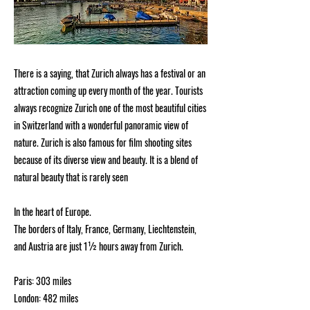
There is a saying, that Zurich always has a festival or an
attraction coming up every month of the year. Tourists
always recognize Zurich one of the most beautiful cities
in Switzerland with a wonderful panoramic view of
nature. Zurich is also famous for film shooting sites
because of its diverse view and beauty. It is a blend of
natural beauty that is rarely seen
In the heart of Europe.
The borders of Italy, France, Germany, Liechtenstein,
and Austria are just 1½ hours away from Zurich.
Paris: 303 miles
London: 482 miles