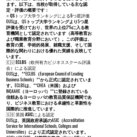
ます。以下は、当校が取得している主な認
定・評価の概要です：
⭐ QSトップ大学ランキングによる5つ星評価
OUSは、QSトップ大学ランキングより5つ星
評価を受けており、世界の上位2%に入る教
育機関として認定されています（高等教育お
よび職業教育分野において）。この評価は、
教育の質、学術的発展、就職支援、そして国
際的な関わりにおける優れた実績を反映して
います。
🇪🇺 ECLBS（欧州有力ビジネススクール評議
会）による認定
OUSは、**ECLBS（European Council of Leading
Business Schools）**から正式に認定されていま
す。ECLBSは、**CHEA（米国）および
INQAAHE（ヨーロッパ）**に登録されている
信頼あるヨーロッパの教育品質保証機関であ
り、ビジネス教育における卓越性と革新性を
国際的に推進しています。
🇬🇧 英国 ASICによる認定
OUSは、英国政府承認のASIC（Accreditation
Service for International Schools, Colleges and
Universities）により正式認定されています。