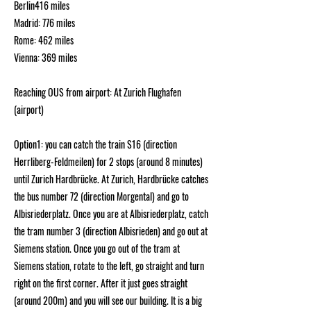
Berlin416 miles
Madrid: 776 miles
Rome: 462 miles
Vienna: 369 miles
Reaching OUS from airport: At Zurich Flughafen
(airport)
Option1: you can catch the train S16 (direction
Herrliberg-Feldmeilen) for 2 stops (around 8 minutes)
until Zurich Hardbrücke. At Zurich, Hardbrücke catches
the bus number 72 (direction Morgental) and go to
Albisriederplatz. Once you are at Albisriederplatz, catch
the tram number 3 (direction Albisrieden) and go out at
Siemens station. Once you go out of the tram at
Siemens station, rotate to the left, go straight and turn
right on the first corner. After it just goes straight
(around 200m) and you will see our building. It is a big