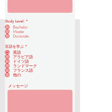
Study Level:
*
Bachelor
Master
OUS王立経済技術アカデミー
Doctorate
必
言語を学ぶ
*
須
英語
項
アラビア語
目
ドイツ語
チューリッヒ - スイ
ランドマーク
ス
フランス語
他の
メッセージ