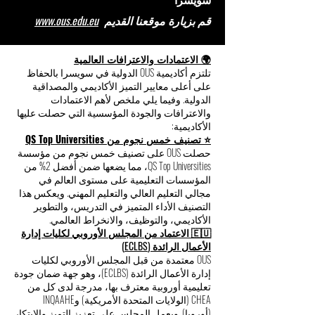
قم بزيارة موقعنا القديم
www.ous.edu.eu
🌍 الاعتمادات والاعترافات العالمية
تلتزم أكاديمية OUS الدولية في سويسرا بالحفاظ
على أعلى معايير التميز الأكاديمي والمصداقية
الدولية. وفيما يلي ملخص لأهم الاعتمادات
والاعترافات والجودة المؤسسية التي حصلت عليها
الأكاديمية:
⭐ تصنيف خمس نجوم من QS Top Universities
حصلت OUS على تصنيف خمس نجوم من مؤسسة
QS Top Universities، مما يضعها ضمن أفضل 2% من
المؤسسات التعليمية على مستوى العالم في
مجالي التعليم العالي والتعليم المهني. ويعكس هذا
التصنيف الأداء المتميز في التدريس، والتطوير
الأكاديمي، والتوظيف، والانخراط العالمي.
🇪🇺 الاعتماد من المجلس الأوروبي لكليات إدارة
الأعمال الرائدة (ECLBS)
OUS معتمدة من قبل المجلس الأوروبي لكليات
إدارة الأعمال الرائدة (ECLBS)، وهو جهة ضمان جودة
تعليمية أوروبية معترف بها، مدرجة لدى كل من
CHEA (الولايات المتحدة الأمريكية) وINQAAHE
(أوروبا). ويعمل المجلس على تعزيز التميز والابتكار