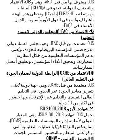
OUS معترف بها من قبل ARIA، وهي وكالة الاعتماد
والتصنيف الدولية، عضو في CEENQA (ألمانيا)،
ومرتبطة بـ EURASHE (بلجيكا). وتحظى هذه الهيئة
باعتراف واسع في الدول الأوروآسيوية والدول
الأعضاء في EAQA.
🌎 الاعتماد من IEAC (المجلس الدولي لاعتماد
التعليم)
OUS معتمدة من قبل IEAC، وهو مجلس اعتماد دولي
مدرج ضمن المؤسسة البريطانية للجودة، ويُعنى
بدعم المؤسسات التعليمية من خلال المقارنة
المعيارية، وتدقيق الأداء المؤسسي، وتطبيق أفضل
الممارسات.
🌐 الاعتماد من QAHE (الرابطة الدولية لضمان الجودة
في التعليم العالي)
OUS معتمدة من قبل QAHE، وهي جهة دولية تُعنى
بتعزيز معايير الجودة عبر الحدود، في التعليم
العالي التقليدي والتعليم عبر الإنترنت، ولها حضور
في أكثر من 40 دولة.
🏅 شهادة الأيزو ISO 21001:2018
تحمل OUS شهادة ISO 21001:2018، وهي المعيار
الدولي لأنظمة إدارة المؤسسات التعليمية (EOMS)،
مما يعكس التزامًا قويًا بالعمليات التعليمية التي
تركز على المتعلم وبالتحسين المستمر للجودة.
🌐 التصنيف العالمي – QRNW