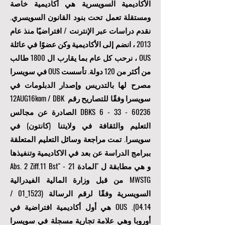
الأكاديمية السويسرية هي أكاديمية خاصة
ومستقلة تعمل تحت بنود القانون السويسري.
نقدم دراسات عبر الإنترنت / افتراضيًا منذ عام
2013 ، انضم إلى الأكاديمية وكن عضوًا في عائلة
OUS ، نرحب كل عام بما يقارب ال 1800 طالب
من أكثر من 120 دولة. تأسست OUS في سويسرا
مصرح لها بالتدريس وإصدار الدبلومات في
سويسرا وفقًا للتصاريح رقم 12AUG16kom / DBK
6 - 33 - 60236
DBKS
الصادرة عن مجالس
التعليم والثقافة في ولايتنا (كانتون) في
سويسرا. تمت مراجعة وسائل التعليم المتعلقة
ببرامج الدراسة عن بعد في الاكاديمية وتنفيذها
و هي مطابقة ل "المادة 21 Abs. 2 Ziff.11 Bst" -
MWSTG من قبل وزارة المالية الفيدرالية
السويسرية وفقًا لرقم الرسالة (1523_01 /
04.14). OUS هي أول أكاديمية افتراضية في
أوروبا وهي علامة تجارية مسجلة في سويسرا