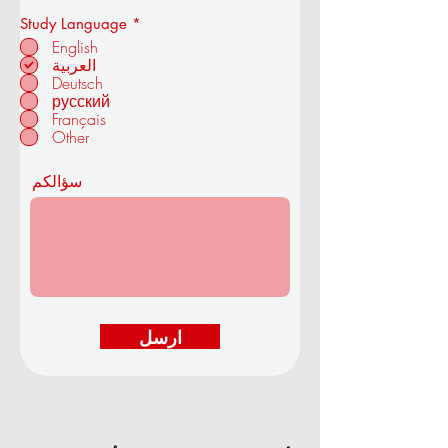
إ
Study Language
*
ل
English
ز
العربية
ا
Deutsch
م
في زوريخ - سويسرا
ي
русский
Français
Other
سؤالكم
ارسل