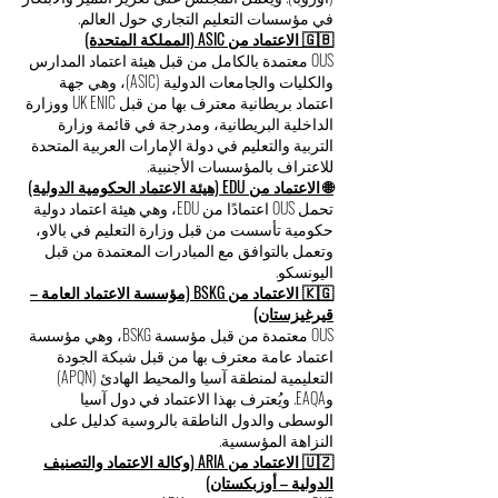
في مؤسسات التعليم التجاري حول العالم.
🇬🇧 الاعتماد من ASIC (المملكة المتحدة)
OUS معتمدة بالكامل من قبل هيئة اعتماد المدارس
والكليات والجامعات الدولية (ASIC)، وهي جهة
اعتماد بريطانية معترف بها من قبل UK ENIC ووزارة
الداخلية البريطانية، ومدرجة في قائمة وزارة
التربية والتعليم في دولة الإمارات العربية المتحدة
للاعتراف بالمؤسسات الأجنبية.
🌐 الاعتماد من EDU (هيئة الاعتماد الحكومية الدولية)
تحمل OUS اعتمادًا من EDU، وهي هيئة اعتماد دولية
حكومية تأسست من قبل وزارة التعليم في بالاو،
وتعمل بالتوافق مع المبادرات المعتمدة من قبل
اليونسكو.
🇰🇬 الاعتماد من BSKG (مؤسسة الاعتماد العامة –
قيرغيزستان)
OUS معتمدة من قبل مؤسسة BSKG، وهي مؤسسة
اعتماد عامة معترف بها من قبل شبكة الجودة
التعليمية لمنطقة آسيا والمحيط الهادئ (APQN)
وEAQA. ويُعترف بهذا الاعتماد في دول آسيا
الوسطى والدول الناطقة بالروسية كدليل على
النزاهة المؤسسية.
🇺🇿 الاعتماد من ARIA (وكالة الاعتماد والتصنيف
الدولية – أوزبكستان)