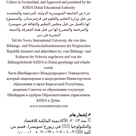
Culture in Switzerland, and Approved and permitted by the
KHDA Dubai Educational Authority
جزء من الجامعة السويسرية الدولية، المرخصة والمعتمدة
من قبل وزارة التعليم والعلوم في قرغيزستان، والمسموح
لها بالعمل من قبل مجلس التعليم والثقافة في سويسرا،
والمرخصة والمصرح لها من قبل هيئة المعرفة والتنمية
البشرية في دبي
Teil der Swiss International University, die von dem
Bildungs- und Wissenschaftsministerium der Kirgisischen
Republik lizenziert und akkreditiert ist, vom Bildungs- und
Kulturrat der Schweiz zugelassen und von der
Bildungsbehörde KHDA in Dubai genehmigt und erlaubt
wurde.
Часть Швейцарского Международного Университета,
который лицензирован и аккредитован Министерством
образования и науки Кыргызской Республики,
разрешен Советом по образованию и культуре
Швейцарии и одобрен Образовательным управлением
KHDA в Дубае.
www.swissuniversity.com
📌إشعار هام
© منذ ٢٠١٣، الأكاديمية الملكية للاقتصاد
والتكنولوجيا (OUS) في زيورخ/سويسرا، قسم من
كلية ISBM الدولية لإدارة الأعمال في لوزيرن/