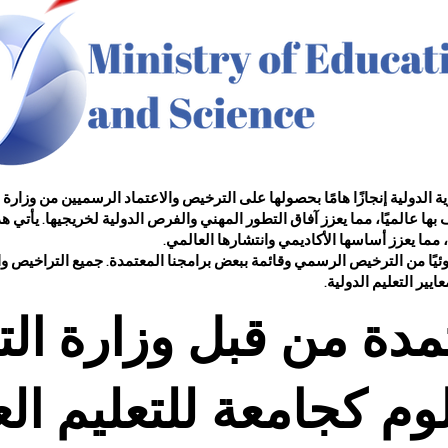
 السويسرية الدولية إنجازًا هامًا بحصولها على الترخيص والاعتماد الرسميين من وزار
ها عالميًا، مما يعزز آفاق التطور المهني والفرص الدولية لخريجيها. يأتي هذ
ما يعزز أساسها الأكاديمي وانتشارها العالمي.
من الترخيص الرسمي وقائمة ببعض برامجنا المعتمدة. جميع التراخيص والاعت
ايير التعليم الدولية.
ة من قبل وزارة الترب
وم كجامعة للتعليم ال