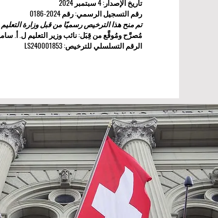
تاريخ الإصدار: 4 سبتمبر 2024
رقم التسجيل الرسمي: رقم 2024-0186
تم منح هذا الترخيص رسميًا من قبل وزارة التعليم و
مُصرَّح ومُوقَّع من قِبَل: نائب وزير التعليم ل. أ. سام
الرقم التسلسلي للترخيص: LS240001853