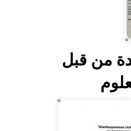
دة من قبل
علوم