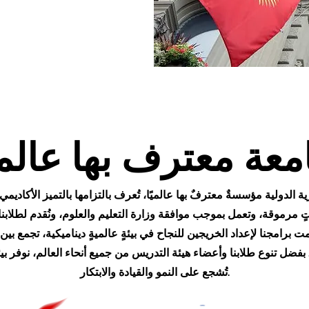
معة معترف بها عالميً
الدولية مؤسسةٌ معترفٌ بها عالميًا، تُعرف بالتزامها بالتميز الأكاديمي و
تٍ مرموقة، وتعمل بموجب موافقة وزارة التعليم والعلوم، ونُقدم لطلابن
ت برامجنا لإعداد الخريجين للنجاح في بيئةٍ عالميةٍ ديناميكية، تجمع بين
 بفضل تنوع طلابنا وأعضاء هيئة التدريس من جميع أنحاء العالم، نوفر بيئةً
تُشجع على النمو والقيادة والابتكار.