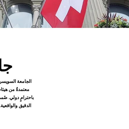
جا
الجامعة السويسرية 
معتمدةٌ من هيئا
باحترامٍ دولي. صُمم
الدقيق والواقعية.