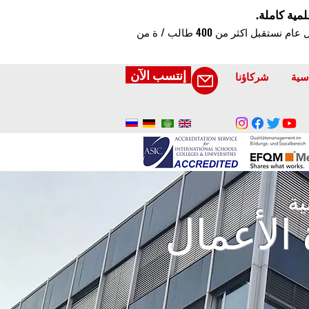
لمية كاملة.
منذ عام 2013 يقدم التعليم اونلاين / عن بعد للطلاب باللغة العربية ، انضم للاكاديمة ول 1800+ طالب جديد ، كل عام نستقبل اكثر من 400 طالب / ة من
إنتسب الآن
سية
شركاؤنا
ية
 الأعمال