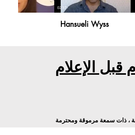
02:17
ukic
Hansueli Wyss
 قبل الإعلام
المية ، ذات سمعة مرموقة ومحترمة