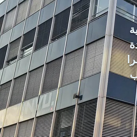
ة
ة
را
اب