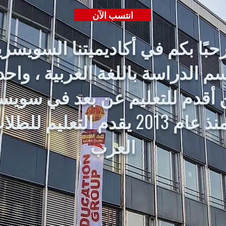
انتسب الآن
حبًا بكم في أكاديميتنا السويسري
م الدراسة باللغة العربية ، واحد
أقدم للتعليم عن بعد في سويس
، منذ عام 2013 يقدم التعليم للطل
العرب