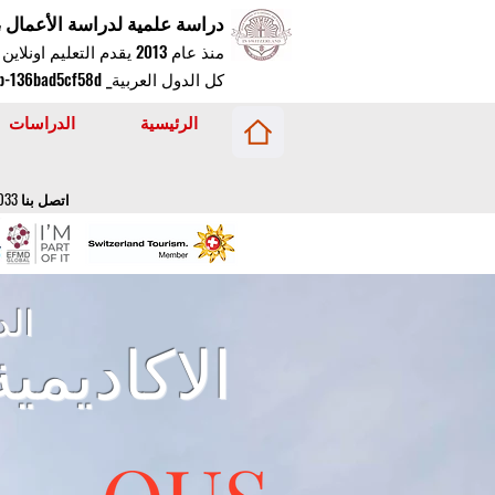
دراسة علمية لدراسة الأعمال ، 
كل الدول العربية_ cc781905-5cde-3194-bb3b-136bad5cf58d_
الرئيسية
الدراسات
اتصل بنا 0041443200033 /
الد
الاكاديمي