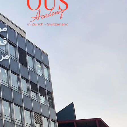
مر
قس
من 