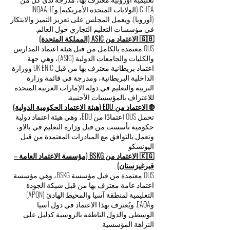
OUS معتمدة من قبل المجلس الأوروبي لكليات
إدارة الأعمال الرائدة (ECLBS)، وهو جهة ضمان جودة
تعليمية أوروبية معترف بها، مدرجة لدى كل من
CHEA (الولايات المتحدة الأمريكية) وINQAAHE
(أوروبا). ويعمل المجلس على تعزيز التميز والابتكار
في مؤسسات التعليم التجاري حول العالم.
🇬🇧 الاعتماد من ASIC (المملكة المتحدة)
OUS معتمدة بالكامل من قبل هيئة اعتماد المدارس
والكليات والجامعات الدولية (ASIC)، وهي جهة
اعتماد بريطانية معترف بها من قبل UK ENIC ووزارة
الداخلية البريطانية، ومدرجة في قائمة وزارة
التربية والتعليم في دولة الإمارات العربية المتحدة
للاعتراف بالمؤسسات الأجنبية.
🌐 الاعتماد من EDU (هيئة الاعتماد الحكومية الدولية)
تحمل OUS اعتمادًا من EDU، وهي هيئة اعتماد دولية
حكومية تأسست من قبل وزارة التعليم في بالاو،
وتعمل بالتوافق مع المبادرات المعتمدة من قبل
اليونسكو.
🇰🇬 الاعتماد من BSKG (مؤسسة الاعتماد العامة –
قيرغيزستان)
OUS معتمدة من قبل مؤسسة BSKG، وهي مؤسسة
اعتماد عامة معترف بها من قبل شبكة الجودة
التعليمية لمنطقة آسيا والمحيط الهادئ (APQN)
وEAQA. ويُعترف بهذا الاعتماد في دول آسيا