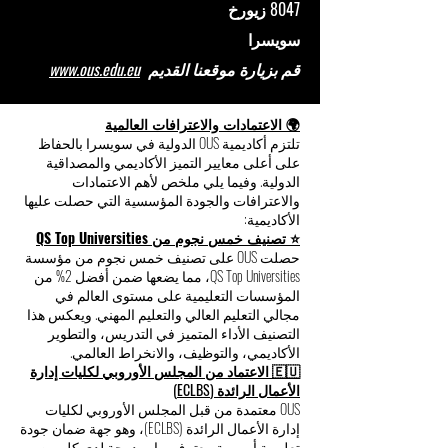
شارع Freilagerstrasse 39
8047 زيورخ
سويسرا
قم بزيارة موقعنا القديم
www.ous.edu.eu
🌍 الاعتمادات والاعترافات العالمية
تلتزم أكاديمية OUS الدولية في سويسرا بالحفاظ
على أعلى معايير التميز الأكاديمي والمصداقية
الدولية. وفيما يلي ملخص لأهم الاعتمادات
والاعترافات والجودة المؤسسية التي حصلت عليها
الأكاديمية:
⭐ تصنيف خمس نجوم من QS Top Universities
حصلت OUS على تصنيف خمس نجوم من مؤسسة
QS Top Universities، مما يضعها ضمن أفضل 2% من
المؤسسات التعليمية على مستوى العالم في
مجالي التعليم العالي والتعليم المهني. ويعكس هذا
التصنيف الأداء المتميز في التدريس، والتطوير
الأكاديمي، والتوظيف، والانخراط العالمي.
🇪🇺 الاعتماد من المجلس الأوروبي لكليات إدارة
الأعمال الرائدة (ECLBS)