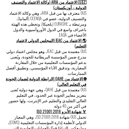
الوسطى والدول الناطقة بالروسية كدليل على
النزاهة المؤسسية.
🇺🇿 الاعتماد من ARIA (وكالة الاعتماد والتصنيف
الدولية – أوزبكستان)
OUS معترف بها من قبل ARIA، وهي وكالة الاعتماد
والتصنيف الدولية، عضو في CEENQA (ألمانيا)،
ومرتبطة بـ EURASHE (بلجيكا). وتحظى هذه الهيئة
باعتراف واسع في الدول الأوروآسيوية والدول
الأعضاء في EAQA.
🌎 الاعتماد من IEAC (المجلس الدولي لاعتماد
التعليم)
OUS معتمدة من قبل IEAC، وهو مجلس اعتماد دولي
مدرج ضمن المؤسسة البريطانية للجودة، ويُعنى
بدعم المؤسسات التعليمية من خلال المقارنة
المعيارية، وتدقيق الأداء المؤسسي، وتطبيق أفضل
الممارسات.
🌐 الاعتماد من QAHE (الرابطة الدولية لضمان الجودة
في التعليم العالي)
OUS معتمدة من قبل QAHE، وهي جهة دولية تُعنى
بتعزيز معايير الجودة عبر الحدود، في التعليم
العالي التقليدي والتعليم عبر الإنترنت، ولها حضور
في أكثر من 40 دولة.
🏅 شهادة الأيزو ISO 21001:2018