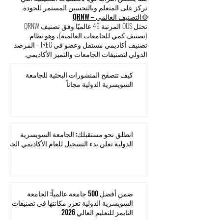
تحمل OUS شهادة ISO 21001:2018، وهي المعيار
الدولي لأنظمة إدارة المؤسسات التعليمية (EOMS)،
مما يعكس التزامًا قويًا بالعمليات التعليمية التي
تركز على المتعلم وبالتحسين المستمر للجودة.
🌐 التصنيف العالمي – QRNW
تحتل OUS المرتبة 49 عالميًا وفق تصنيف QRNW
(تصنيف كمي للجامعات العالمية)، وهو نظام
تصنيف أكاديمي مستقل وعضو في IREG – المرصد
الدولي لتصنيفات الجامعات والتميز الأكاديمي.
كيف تتصفح المنشورات البحثية للجامعة
السويسرية الدولية مجاناً
انطلق نحو مستقبلك: الجامعة السويسرية
الدولية تعلن بدء التسجيل للعام الأكاديمي الجديد
ضمن أفضل 500 جامعة عالمياً: الجامعة