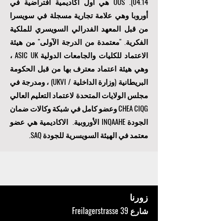
السويسرية وفقًا لرقم الرسالة (1523_01 /
04.14). OUS هي أول أكاديمية افتراضية في
أوروبا وهي علامة تجارية مسجلة في سويسرا
من قبل المعهد الفدرالي السويسري للملكية
الفكرية. "
معتمدة من الدرجة الآولى
" من هيئة
الاعتماد للكليات والجامعات الدولية ASIC UK ،
وهي هيئة اعتماد معترف بها من قبل الحكومة
البريطانية (وزارة الداخلية / UKVI) ، ومدرجة في
مجلس الولايات المتحدة لاعتماد التعليم العالي
CHEA CIQG وعضو كامل في شبكة وكالات ضمان
الجودة INQAAHE الأوروبية. الاكاديمية هي عضو
معتمد في الهيئة السويسرية للجودة SAQ.
زورنا