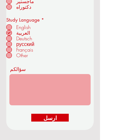
*
المستوى العلمي
بكالوريوس
ماجستير
أكاديمية OUS الملكية للاقتصاد
دكتوراه
والتكنولوجيا
إ
Study Language
*
ل
English
ز
العربية
ا
Deutsch
م
في زوريخ - سويسرا
ي
русский
Français
Other
سؤالكم
ارسل