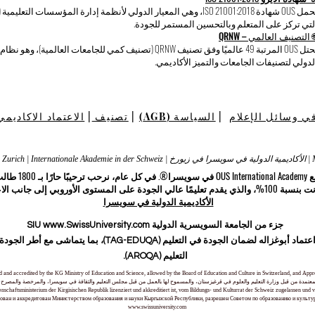
لتي تركز على المتعلم وبالتحسين المستمر للجودة.
 التصنيف العالمي – QRNW
لدولي لتصنيفات الجامعات والتميز الأكاديمي.
ي وسائل الإعلام
|
السياسة (AGB)
|
تصنيف
|
الاعتماد الاكاديمي
Международ
ستوى الأوروبي إلى جانب الاعتمادات الدولية.
الأكاديمية الدولية في سويسرا
جزء من الجامعة السويسرية الدولية SIU www.SwissUniversity.com
حصلت أكاديمية OUS الدولية في سويسرا على اعتماد أبوغزاله لضما
التعليم (AROQA).
nsed and accredited by the KG Ministry of Education and Science, allowed by the Board of Education and Culture in Switzerland, and A
معتمدة من قبل وزارة التعليم والعلوم في قرغيزستان، والمسموح لها بالعمل من قبل مجلس التعليم والثقافة في سويسرا، والمرخصة والمصرح لها
ssenschaftsministerium der Kirgisischen Republik lizenziert und akkreditiert ist, vom Bildungs- und Kulturrat der Schweiz zugelassen 
ван и аккредитован Министерством образования и науки Кыргызской Республики, разрешен Советом по образованию и культ
www.swissuniversity.com