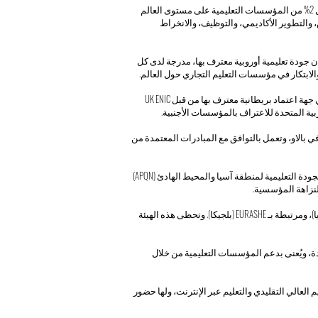
حصلت OUS على تصنيف خمس نجوم من مؤسسة QS Top Universities، مما يضعها ضمن أفضل 2% من المؤسسات التعليمية على مستوى العالم
، والتطوير الأكاديمي، والتوظيف، والانخراط
وبي لكليات إدارة الأعمال الرائدة (ECLBS)، وهو جهة ضمان جودة تعليمية أوروبية معترف بها، مدرجة لدى كل
OUS معتمدة بالكامل من قبل هيئة اعتماد المدارس والكليات والجامعات الدولية (ASIC)، وهي جهة اعتماد بريطانية معترف بها من قبل UK ENIC
عربية المتحدة للاعتراف بالمؤسسات الأجنبية.
ة التعليم في بالاو، وتعمل بالتوافق مع المبادرات المعتمدة من
OUS معتمدة من قبل مؤسسة BSKG، وهي مؤسسة اعتماد عامة معترف بها من قبل شبكة الجودة التعليمية لمنطقة آسيا والمحيط الهادئ (APQN)
OUS معترف بها من قبل ARIA، وهي وكالة الاعتماد والتصنيف الدولية، عضو في CEENQA (ألمانيا)، ومرتبطة بـ EURASHE (بلجيكا). وتحظى هذه الهيئة
ية للجودة، ويُعنى بدعم المؤسسات التعليمية من خلال
 في التعليم العالي التقليدي والتعليم عبر الإنترنت، ولها حضور