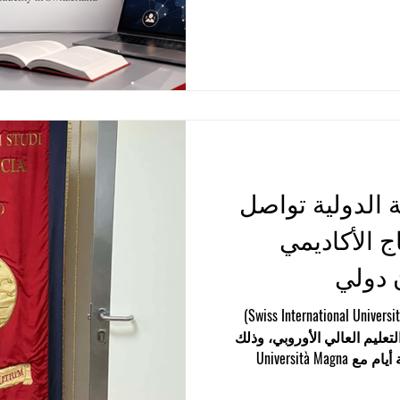
ضية عالمية، وبناء علاقات
 من نماذج تعليمية مرنة تتيح
ون ترك أعمالهم أو التزاماتهم
لدولية في سويسرا®، والمعروفة
ة في سويسرا، والتابعة
 الدولية تواصل
اج الأكاديمي
 دولي
كاتانزارو، إيطاليا — عقدت Swiss International University (SIU)
عليم العالي الأوروبي، وذلك
من خلال اجتماعات استمرت ثلاثة أيام مع Università Magna
Graecia di Cata). وتركزت هذه اللقاءات رفيعة