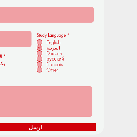
إ
Study Language
*
ل
English
ز
العربية
ا
م
Deutsch
ي
*
ال
русский
بكا
Français
م
Other
ارسل