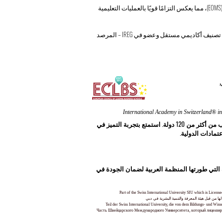
تحمل OUS شهادة ISO 21001:2018، وهي المعيار الدولي لأنظمة إدارة المؤسسات التعليمية (EOMS)، مما يعكس التزامًا قويًا بالعمليات التعليمية
تحتل OUS المرتبة 49 عالميًا وفق تصنيف QRNW (تصنيف كمي للجامعات العالمية)، وهو نظام تصنيف أكاديمي مستقل وعضو في IREG – المرصد
انضم إلى أكاديميتنا المرموقة وكن جزءًا من مجتمع OUS International Academy في سويسرا®. في كل عام، نرحب ترحيبًا حارًا بـ 1800 طالب من أكثر من 120 دولة. استمتع بتجربة التميز في
ن الجودة في التعليم (TAG-EDUQA)، بما يتماشى مع أطر الجودة التي طورتها المنظمة العربية لضمان الجودة في
Part of the Swiss International University SIU which is Lice
 من قبل هيئة المعرفة والتنمية البشرية في دبي
Teil der Swiss International University, die von dem Bildungs- und Wi
Часть Швейцарского Международного Университета, который лицензиро