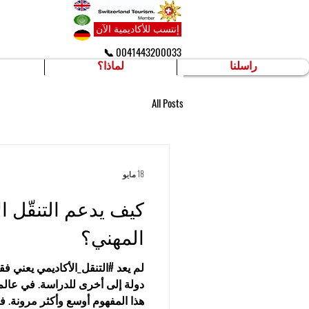
إنتسب للأكاديمية الآن
📞 0041443200033
راسلنا
لماذا؟
All Posts
18 مايو
كيف يدعم التنقّل ال
المهني؟
لم يعد #التنقل_الأكاديمي يعني ف
دولة إلى أخرى للدراسة. في عالم
هذا المفهوم أوسع وأكثر مرونة. 