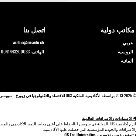
مكاتب دولية
اتصل بنا
عربي
arabic@ousedu.ch
الروسية
الهاتف: 0041443200033
ألمانية
© 2013-2025 بواسطة الأكاديمية الملكية OUS للاقتصاد والتكنولوجيا في زيورخ - سويسرا
 الاعتمادات والاعترافات العالمية
تلتزم أكاديمية OUS الدولية في سويسرا بالحفاظ على أعلى معايير التميز الأكاديمي
الاعترافات والجودة المؤسسية التي حصلت عليها الأكاديمية:
تصنيف خمس نجوم من QS Top Universities