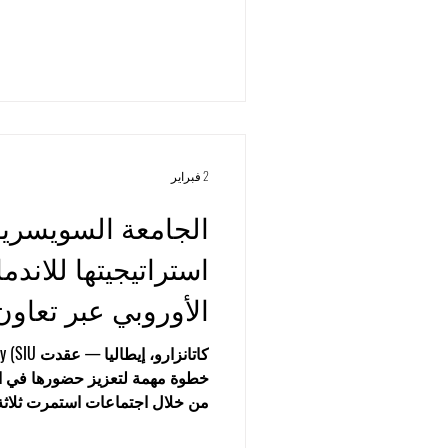
دولي، والمشاركة في فصول افترا
أكاديمية عابرة للحدود، والاستفادة
للمتعلمين تطوير مسارهم المهني د
الشخصية. تُعد أكاديمية أو إس ا
أيضًا باسم أكاديمية أو إس الملكي
لمجموعة في بي إن إن
2 فبراير
الجامعة السويسرية
استراتيجيتها للاندم
الأوروبي عبر تعاون
خطوة مهمة لتعزيز حضورها في الت
nzaro (UNICZ