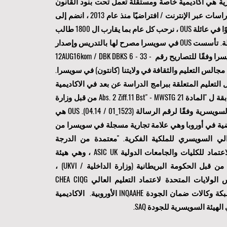
رية هي أكاديمية خاصة ومستقلة تعمل تحت بنود القانون
السويسري. نقدم دراسات عبر الإنترنت / افتراضيًا منذ عام 2013 ، انضم إلى
الأكاديمية وكن عضوًا في عائلة OUS ، نرحب كل عام بما يقارب ال 1800 طالب
من أكثر من 120 دولة. تأسست OUS في سويسرا مصرح لها بالتدريس وإصدار
الدبلومات في سويسرا وفقًا للتصاريح رقم 12AUG16kom / DBK DBKS 6 - 33 -
 عن مجالس التعليم والثقافة في ولايتنا (كانتون) في سويسرا.
لتعليم المتعلقة ببرامج الدراسة عن بعد في الاكاديمية
وتنفيذها و هي مطابقة ل "المادة 21 Abs. 2 Ziff.11 Bst" - MWSTG من قبل وزارة
المالية الفيدرالية السويسرية وفقًا لرقم الرسالة (1523_01 / 04.14). OUS هي
اضية في أوروبا وهي علامة تجارية مسجلة في سويسرا من
لي السويسري للملكية الفكرية. "
معتمدة من الدرجة
" من هيئة الاعتماد للكليات والجامعات الدولية ASIC UK ، وهي هيئة
اعتماد معترف بها من قبل الحكومة البريطانية (وزارة الداخلية / UKVI) ،
ومدرجة في مجلس الولايات المتحدة لاعتماد التعليم العالي CHEA CIQG
وعضو كامل في شبكة وكالات ضمان الجودة INQAAHE الأوروبية. الاكاديمية
يئة السويسرية للجودة SAQ.