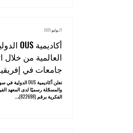
المستوى بشكل أساسي على تطوير
الأمد وضمان انسجام المؤسسات في
جمعت الاجتماعات مسؤولين أكادي
من الجامعتين، حيث ناقشوا سبل 
ومزدوجة لطلبة منظومة SIU وشبك
21 يوليو 2025
أكاديمية S
العالمية من خلال ا
جامعات في إفريقيا
تعلن أكاديمية OUS ال
والمسجّلة رسميًا لدى المعهد الف
الفكرية برقم (822698)،...