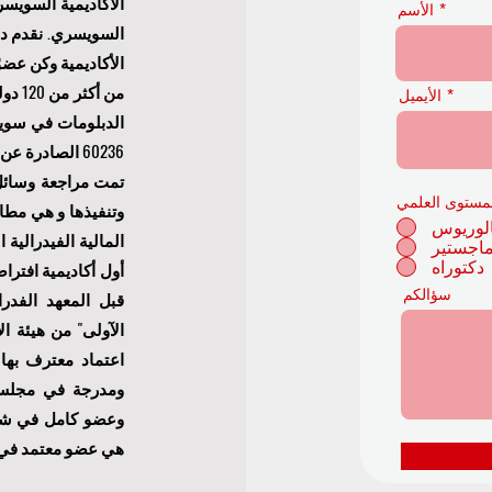
الأكاديمية السويس
الأسم
الأيميل
60236 الصادرة
تمت مراجعة وسائل ا
مستوى العلمي
لوريوس
اجستير
دكتوراه
أول أكاديمية افتر
سؤالكم
قبل المعهد الفدرا
الآولى
هي عضو معتمد في اله