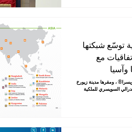
 التعاون الأكاديمي طويل
 كلٍّ من سويسرا وإيطاليا.
ميين وإداريين رفيعي المستوى
إنشاء برامج درجات مشتركة
OU الدولية توسّع شبكتها
تفاقيات مع
 وآسيا
دولية في سويسرا® ، ومقرها مدينة زيورخ
يدرالي السويسري للملكية