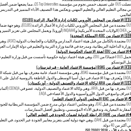
ي مجالي التعليم العالي والتعليم المهني. ويعكس هذا التصنيف الأداء المتميز في التدريس
لعالمي.
اد من المجلس الأوروبي لكليات إدارة الأعمال الرائدة (ECLBS)
OUS معتمدة من قبل المجلس الأور
أمريكية) وINQAAHE (أوروبا). ويعمل المجلس على تعزيز التميز والابتكار في مؤسسات التعليم التجاري حول العالم.
لاعتماد من ASIC (المملكة المتحدة)
وزارة الداخلية البريطانية، ومدرجة في قائمة وزارة التربية والتعليم في دولة الإمارات ال
الاعتماد من EDU (هيئة الاعتماد الحكومية الدولية)
تحمل OUS اعتمادًا من EDU، وهي هيئة اعتماد دولية حكومية تأسست من قبل وزار
بل اليونسكو.
تماد من BSKG (مؤسسة الاعتماد العامة – قيرغيزستان)
روسية كدليل على النزاهة المؤسسية.
اد من ARIA (وكالة الاعتماد والتصنيف الدولية – أوزبكستان)
اعتراف واسع في الدول الأوروآسيوية والدول الأعضاء في EAQA.
الاعتماد من IEAC (المجلس الدولي لاعتماد التعليم)
OUS معتمدة من قبل IEAC، وهو مجلس اعتماد دولي مدرج ضمن المؤسسة البريطان
لمقارنة المعيارية، وتدقيق الأداء المؤسسي، وتطبيق أفضل الممارسات.
لاعتماد من QAHE (الرابطة الدولية لضمان الجودة في التعليم العالي)
OUS معتمدة من قبل QAHE، وهي جهة دولية تُعنى بتعزيز معايير الجودة عبر الحدود،
 أكثر من 40 دولة.
 شهادة الأيزو ISO 21001:2018