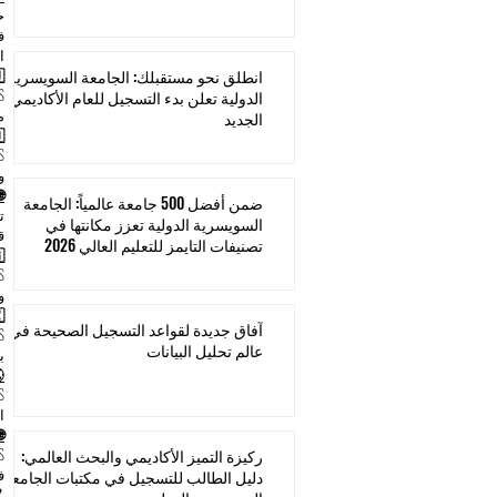
ف
ا
🇪🇺 الاعتم
انطلق نحو مستقبلك: الجامعة السويسرية
الدولية تعلن بدء التسجيل للعام الأكاديمي
من CHEA (الولايات المتحدة ال
الجديد
🇬🇧 ا
و
🌐 
ضمن أفضل 500 جامعة عالمياً: الجامعة
السويسرية الدولية تعزز مكانتها في
ق
تصنيفات التايمز للتعليم العالي 2026
🇰🇬 الاع
وEAQA. ويُعترف بهذا الاعتماد في دول آسيا الوسطى والدول الناطقة بال
🇺🇿 الاعتم
آفاق جديدة لقواعد التسجيل الصحيحة في
عالم تحليل البيانات
ب
🌎 
ا
🌐 ا
ركيزة التميز الأكاديمي والبحث العالمي:
في
دليل الطالب للتسجيل في مكتبات الجامعة
🏅