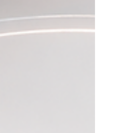
و #الضيافة و #ال