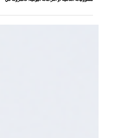
دراسي مرن
الدراسة في #برنامج_دراسي_مرن قد تكون فرصة مهم
لكل شخص يريد تطوير مستقبله دون أن يترك عمله أو
مسؤولياته العائلية أو التزاماته اليومية. فالمرونة في
التعليم لا تعني غياب النظام، بل تعني أن الطالب يستطيع
تنظيم وقته بطريقة تناسب حياته، مع الحفاظ على الجدي
والانضباط. ولهذا، فإن #الدافع_للدراسة يصبح عاملاً أساس
للنجاح، خصوصاً عندما يكون التعلم عبر الإنترنت أو من
خلال نظام مرن لا يعتمد على الحضور اليومي التقليدي.
في
#الأكاديمية_الدولية_أو_يو_إس_في_زيورخ_سويسرا_في
ي_إن_إن، التي