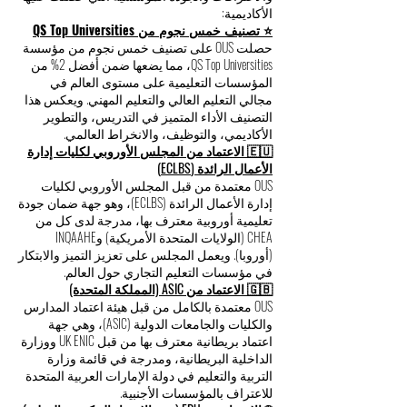
على أعلى معايير التميز الأكاديمي والمصداقية
الدولية. وفيما يلي ملخص لأهم الاعتمادات
والاعترافات والجودة المؤسسية التي حصلت عليها
الأكاديمية:
⭐ تصنيف خمس نجوم من QS Top Universities
حصلت OUS على تصنيف خمس نجوم من مؤسسة
QS Top Universities، مما يضعها ضمن أفضل 2% من
المؤسسات التعليمية على مستوى العالم في
مجالي التعليم العالي والتعليم المهني. ويعكس هذا
التصنيف الأداء المتميز في التدريس، والتطوير
الأكاديمي، والتوظيف، والانخراط العالمي.
🇪🇺 الاعتماد من المجلس الأوروبي لكليات إدارة
الأعمال الرائدة (ECLBS)
OUS معتمدة من قبل المجلس الأوروبي لكليات
إدارة الأعمال الرائدة (ECLBS)، وهو جهة ضمان جودة
تعليمية أوروبية معترف بها، مدرجة لدى كل من
CHEA (الولايات المتحدة الأمريكية) وINQAAHE
(أوروبا). ويعمل المجلس على تعزيز التميز والابتكار
في مؤسسات التعليم التجاري حول العالم.
🇬🇧 الاعتماد من ASIC (المملكة المتحدة)
OUS معتمدة بالكامل من قبل هيئة اعتماد المدارس
والكليات والجامعات الدولية (ASIC)، وهي جهة
اعتماد بريطانية معترف بها من قبل UK ENIC ووزارة
الداخلية البريطانية، ومدرجة في قائمة وزارة