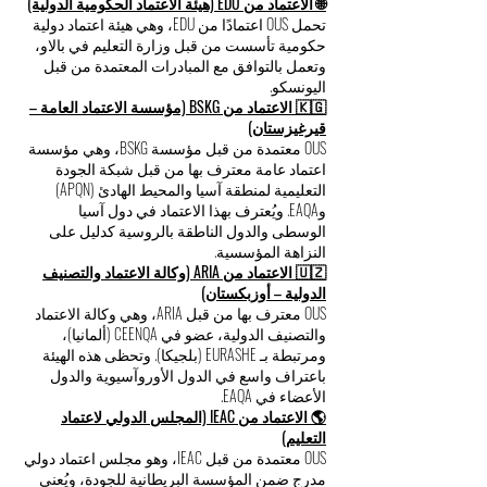
التربية والتعليم في دولة الإمارات العربية المتحدة
للاعتراف بالمؤسسات الأجنبية.
🌐 الاعتماد من EDU (هيئة الاعتماد الحكومية الدولية)
تحمل OUS اعتمادًا من EDU، وهي هيئة اعتماد دولية
حكومية تأسست من قبل وزارة التعليم في بالاو،
وتعمل بالتوافق مع المبادرات المعتمدة من قبل
اليونسكو.
🇰🇬 الاعتماد من BSKG (مؤسسة الاعتماد العامة –
قيرغيزستان)
OUS معتمدة من قبل مؤسسة BSKG، وهي مؤسسة
اعتماد عامة معترف بها من قبل شبكة الجودة
التعليمية لمنطقة آسيا والمحيط الهادئ (APQN)
وEAQA. ويُعترف بهذا الاعتماد في دول آسيا
الوسطى والدول الناطقة بالروسية كدليل على
النزاهة المؤسسية.
🇺🇿 الاعتماد من ARIA (وكالة الاعتماد والتصنيف
الدولية – أوزبكستان)
OUS معترف بها من قبل ARIA، وهي وكالة الاعتماد
والتصنيف الدولية، عضو في CEENQA (ألمانيا)،
ومرتبطة بـ EURASHE (بلجيكا). وتحظى هذه الهيئة
باعتراف واسع في الدول الأوروآسيوية والدول
الأعضاء في EAQA.
🌎 الاعتماد من IEAC (المجلس الدولي لاعتماد