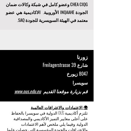
البريطانية (وزارة الداخلية / UKVI) ، ومدرجة في
مجلس الولايات المتحدة لاعتماد التعليم العالي
CHEA CIQG وعضو كامل في شبكة وكالات ضمان
الجودة INQAAHE الأوروبية. الاكاديمية هي عضو
معتمد في الهيئة السويسرية للجودة SAQ.
زورنا
شارع Freilagerstrasse 39
8047 زيورخ
سويسرا
قم بزيارة موقعنا القديم
www.ous.edu.eu
🌍 الاعتمادات والاعترافات العالمية
تلتزم أكاديمية OUS الدولية في سويسرا بالحفاظ