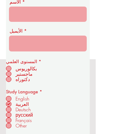
اتصل بنا
الأسم
الأيميل
*
المستوى العلمي
بكالوريوس
ماجستير
أكاديمية OUS الملكية للاقتصاد
دكتوراه
والتكنولوجيا
إ
Study Language
*
ل
English
ز
العربية
ا
Deutsch
م
في زوريخ - سويسرا
ي
русский