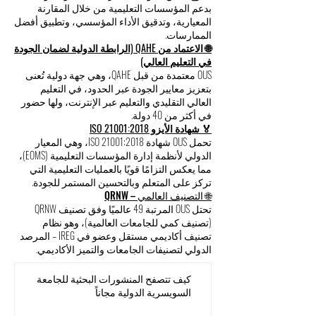
التعليم)
OUS معتمدة من قبل IEAC، وهو مجلس اعتماد دولي
مدرج ضمن المؤسسة البريطانية للجودة، ويُعنى
بدعم المؤسسات التعليمية من خلال المقارنة
المعيارية، وتدقيق الأداء المؤسسي، وتطبيق أفضل
الممارسات.
🌐 الاعتماد من QAHE (الرابطة الدولية لضمان الجودة
في التعليم العالي)
OUS معتمدة من قبل QAHE، وهي جهة دولية تُعنى
بتعزيز معايير الجودة عبر الحدود، في التعليم
العالي التقليدي والتعليم عبر الإنترنت، ولها حضور
في أكثر من 40 دولة.
🏅 شهادة الأيزو ISO 21001:2018
تحمل OUS شهادة ISO 21001:2018، وهي المعيار
الدولي لأنظمة إدارة المؤسسات التعليمية (EOMS)،
مما يعكس التزامًا قويًا بالعمليات التعليمية التي
تركز على المتعلم وبالتحسين المستمر للجودة.
🌐 التصنيف العالمي – QRNW
تحتل OUS المرتبة 49 عالميًا وفق تصنيف QRNW
(تصنيف كمي للجامعات العالمية)، وهو نظام
تصنيف أكاديمي مستقل وعضو في IREG – المرصد
الدولي لتصنيفات الجامعات والتميز الأكاديمي.
كيف تتصفح المنشورات البحثية للجامعة