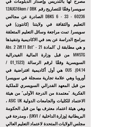
من أكثر من 120 دولة. تأسست OUS في سويسرا
مصرح لها بالتدريس وإصدار الدبلومات في
سويسرا وفقًا للتصاريح رقم 12AUG16kom / DBK
6 - 33 - 60236
DBKS
الصادرة عن مجالس
التعليم والثقافة في ولايتنا (كانتون) في
سويسرا. تمت مراجعة وسائل التعليم المتعلقة
ببرامج الدراسة عن بعد في الاكاديمية وتنفيذها
و هي مطابقة ل "المادة 21 Abs. 2 Ziff.11 Bst" -
MWSTG من قبل وزارة المالية الفيدرالية
السويسرية وفقًا لرقم الرسالة (1523_01 /
04.14). OUS هي أول أكاديمية افتراضية في
أوروبا وهي علامة تجارية مسجلة في سويسرا
من قبل المعهد الفدرالي السويسري للملكية
الفكرية. "
معتمدة من الدرجة الآولى
" من هيئة
الاعتماد للكليات والجامعات الدولية ASIC UK ،
وهي هيئة اعتماد معترف بها من قبل الحكومة