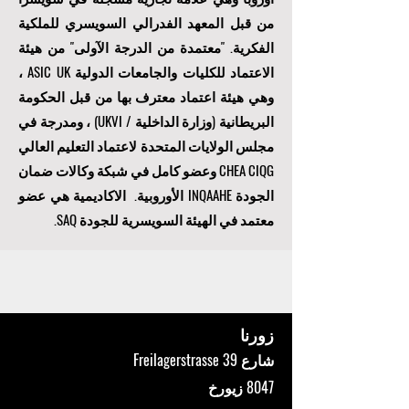
04.14). OUS هي أول أكاديمية افتراضية في
أوروبا وهي علامة تجارية مسجلة في سويسرا
من قبل المعهد الفدرالي السويسري للملكية
الفكرية. "
معتمدة من الدرجة الآولى
" من هيئة
الاعتماد للكليات والجامعات الدولية ASIC UK ،
وهي هيئة اعتماد معترف بها من قبل الحكومة
البريطانية (وزارة الداخلية / UKVI) ، ومدرجة في
مجلس الولايات المتحدة لاعتماد التعليم العالي
CHEA CIQG وعضو كامل في شبكة وكالات ضمان
الجودة INQAAHE الأوروبية. الاكاديمية هي عضو
معتمد في الهيئة السويسرية للجودة SAQ.
زورنا
شارع Freilagerstrasse 39