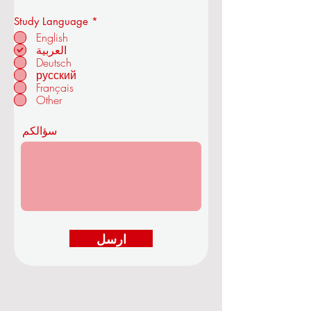
بكالوريوس
ماجستير
أكاديمية OUS الملكية للاقتصاد
دكتوراه
والتكنولوجيا
إ
Study Language
*
ل
English
ز
العربية
ا
Deutsch
م
في زوريخ - سويسرا
ي
русский
Français
Other
سؤالكم
ارسل