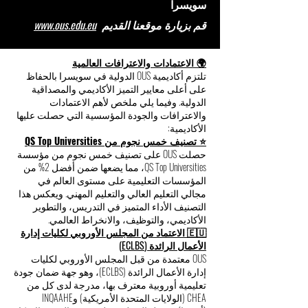
8047 زيورخ
سويسرا
قم بزيارة موقعنا القديم
www.ous.edu.eu
🌍 الاعتمادات والاعترافات العالمية
تلتزم أكاديمية OUS الدولية في سويسرا بالحفاظ
على أعلى معايير التميز الأكاديمي والمصداقية
الدولية. وفيما يلي ملخص لأهم الاعتمادات
والاعترافات والجودة المؤسسية التي حصلت عليها
الأكاديمية:
⭐ تصنيف خمس نجوم من QS Top Universities
حصلت OUS على تصنيف خمس نجوم من مؤسسة
QS Top Universities، مما يضعها ضمن أفضل 2% من
المؤسسات التعليمية على مستوى العالم في
مجالي التعليم العالي والتعليم المهني. ويعكس هذا
التصنيف الأداء المتميز في التدريس، والتطوير
الأكاديمي، والتوظيف، والانخراط العالمي.
🇪🇺 الاعتماد من المجلس الأوروبي لكليات إدارة
الأعمال الرائدة (ECLBS)
OUS معتمدة من قبل المجلس الأوروبي لكليات
إدارة الأعمال الرائدة (ECLBS)، وهو جهة ضمان جودة