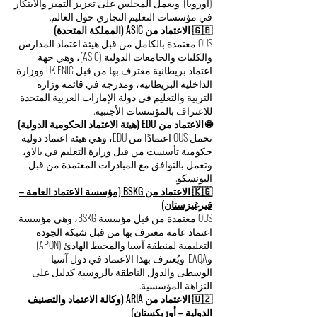
تعليمية أوروبية معترف بها، مدرجة لدى كل من
CHEA (الولايات المتحدة الأمريكية) وINQAAHE
(أوروبا). ويعمل المجلس على تعزيز التميز والابتكار
في مؤسسات التعليم التجاري حول العالم.
🇬🇧 الاعتماد من ASIC (المملكة المتحدة)
OUS معتمدة بالكامل من قبل هيئة اعتماد المدارس
والكليات والجامعات الدولية (ASIC)، وهي جهة
اعتماد بريطانية معترف بها من قبل UK ENIC ووزارة
الداخلية البريطانية، ومدرجة في قائمة وزارة
التربية والتعليم في دولة الإمارات العربية المتحدة
للاعتراف بالمؤسسات الأجنبية.
🌐 الاعتماد من EDU (هيئة الاعتماد الحكومية الدولية)
تحمل OUS اعتمادًا من EDU، وهي هيئة اعتماد دولية
حكومية تأسست من قبل وزارة التعليم في بالاو،
وتعمل بالتوافق مع المبادرات المعتمدة من قبل
اليونسكو.
🇰🇬 الاعتماد من BSKG (مؤسسة الاعتماد العامة –
قيرغيزستان)
OUS معتمدة من قبل مؤسسة BSKG، وهي مؤسسة
اعتماد عامة معترف بها من قبل شبكة الجودة
التعليمية لمنطقة آسيا والمحيط الهادئ (APQN)
وEAQA. ويُعترف بهذا الاعتماد في دول آسيا
الوسطى والدول الناطقة بالروسية كدليل على