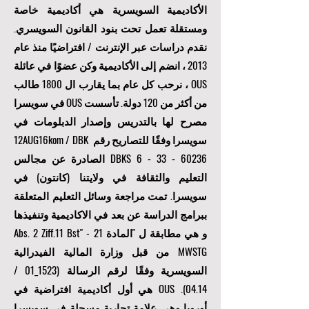
الأكاديمية السويسرية هي أكاديمية خاصة
ومستقلة تعمل تحت بنود القانون السويسري.
نقدم دراسات عبر الإنترنت / افتراضيًا منذ عام
2013 ، انضم إلى الأكاديمية وكن عضوًا في عائلة
OUS ، نرحب كل عام بما يقارب ال 1800 طالب
من أكثر من 120 دولة. تأسست OUS في سويسرا
مصرح لها بالتدريس وإصدار الدبلومات في
سويسرا وفقًا للتصاريح رقم 12AUG16kom / DBK
6 - 33 - 60236
DBKS
الصادرة عن مجالس
التعليم والثقافة في ولايتنا (كانتون) في
سويسرا. تمت مراجعة وسائل التعليم المتعلقة
ببرامج الدراسة عن بعد في الاكاديمية وتنفيذها
و هي مطابقة ل "المادة 21 Abs. 2 Ziff.11 Bst" -
MWSTG من قبل وزارة المالية الفيدرالية
السويسرية وفقًا لرقم الرسالة (1523_01 /