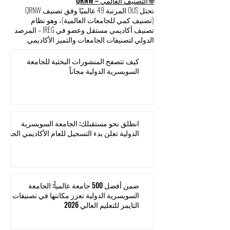
مما يعكس التزامًا قويًا بالعمليات التعليمية التي
تركز على المتعلم وبالتحسين المستمر للجودة.
🌐 التصنيف العالمي – QRNW
تحتل OUS المرتبة 49 عالميًا وفق تصنيف QRNW
(تصنيف كمي للجامعات العالمية)، وهو نظام
تصنيف أكاديمي مستقل وعضو في IREG – المرصد
الدولي لتصنيفات الجامعات والتميز الأكاديمي.
كيف تتصفح المنشورات البحثية للجامعة
السويسرية الدولية مجاناً
انطلق نحو مستقبلك: الجامعة السويسرية
الدولية تعلن بدء التسجيل للعام الأكاديمي الجديد
ضمن أفضل 500 جامعة عالمياً: الجامعة
السويسرية الدولية تعزز مكانتها في تصنيفات