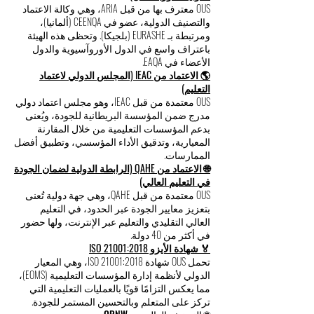
النزاهة المؤسسية.
🇺🇿 الاعتماد من ARIA (وكالة الاعتماد والتصنيف
الدولية – أوزبكستان)
OUS معترف بها من قبل ARIA، وهي وكالة الاعتماد
والتصنيف الدولية، عضو في CEENQA (ألمانيا)،
ومرتبطة بـ EURASHE (بلجيكا). وتحظى هذه الهيئة
باعتراف واسع في الدول الأوروآسيوية والدول
الأعضاء في EAQA.
🌎 الاعتماد من IEAC (المجلس الدولي لاعتماد
التعليم)
OUS معتمدة من قبل IEAC، وهو مجلس اعتماد دولي
مدرج ضمن المؤسسة البريطانية للجودة، ويُعنى
بدعم المؤسسات التعليمية من خلال المقارنة
المعيارية، وتدقيق الأداء المؤسسي، وتطبيق أفضل
الممارسات.
🌐 الاعتماد من QAHE (الرابطة الدولية لضمان الجودة
في التعليم العالي)
OUS معتمدة من قبل QAHE، وهي جهة دولية تُعنى
بتعزيز معايير الجودة عبر الحدود، في التعليم
العالي التقليدي والتعليم عبر الإنترنت، ولها حضور
في أكثر من 40 دولة.
🏅 شهادة الأيزو ISO 21001:2018
تحمل OUS شهادة ISO 21001:2018، وهي المعيار
الدولي لأنظمة إدارة المؤسسات التعليمية (EOMS)،