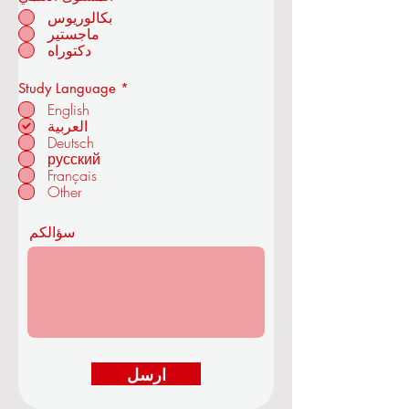
الأيميل
*
المستوى العلمي
بكالوريوس
ماجستير
أكاديمية OUS الملكية للاقتصاد
دكتوراه
والتكنولوجيا
إ
Study Language
*
ل
English
ز
العربية
ا
Deutsch
م
في زوريخ - سويسرا
ي
русский
Français
Other
سؤالكم