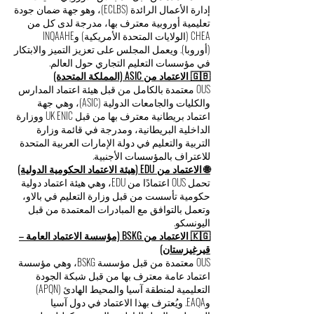
⭐ تصنيف خمس نجوم من QS Top Universities
حصلت OUS على تصنيف خمس نجوم من مؤسسة
QS Top Universities، مما يضعها ضمن أفضل 2% من
المؤسسات التعليمية على مستوى العالم في
مجالي التعليم العالي والتعليم المهني. ويعكس هذا
التصنيف الأداء المتميز في التدريس، والتطوير
الأكاديمي، والتوظيف، والانخراط العالمي.
🇪🇺 الاعتماد من المجلس الأوروبي لكليات إدارة
الأعمال الرائدة (ECLBS)
OUS معتمدة من قبل المجلس الأوروبي لكليات
إدارة الأعمال الرائدة (ECLBS)، وهو جهة ضمان جودة
تعليمية أوروبية معترف بها، مدرجة لدى كل من
CHEA (الولايات المتحدة الأمريكية) وINQAAHE
(أوروبا). ويعمل المجلس على تعزيز التميز والابتكار
في مؤسسات التعليم التجاري حول العالم.
🇬🇧 الاعتماد من ASIC (المملكة المتحدة)
OUS معتمدة بالكامل من قبل هيئة اعتماد المدارس
والكليات والجامعات الدولية (ASIC)، وهي جهة
اعتماد بريطانية معترف بها من قبل UK ENIC ووزارة
الداخلية البريطانية، ومدرجة في قائمة وزارة
التربية والتعليم في دولة الإمارات العربية المتحدة
للاعتراف بالمؤسسات الأجنبية.
🌐 الاعتماد من EDU (هيئة الاعتماد الحكومية الدولية)
تحمل OUS اعتمادًا من EDU، وهي هيئة اعتماد دولية