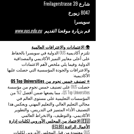
الجودة INQAAHE الأوروبية. الاكاديمية هي عضو
معتمد في الهيئة السويسرية للجودة SAQ.
زورنا
شارع Freilagerstrasse 39
8047 زيورخ
سويسرا
قم بزيارة موقعنا القديم
www.ous.edu.eu
🌍 الاعتمادات والاعترافات العالمية
تلتزم أكاديمية OUS الدولية في سويسرا بالحفاظ
على أعلى معايير التميز الأكاديمي والمصداقية
الدولية. وفيما يلي ملخص لأهم الاعتمادات
والاعترافات والجودة المؤسسية التي حصلت عليها
الأكاديمية: