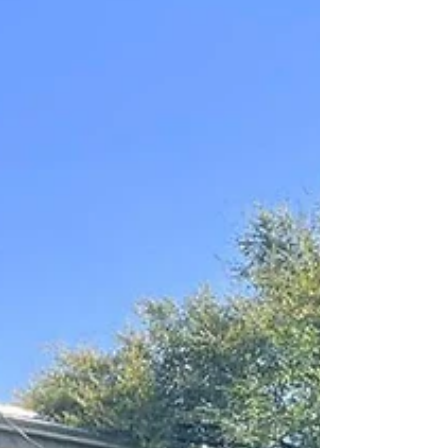
البشرية” ، والذي أُقيم بمناسبة يوم العلوم في جمهورية
قيرغيزستان و اليوم العالمي للسكري . وقد وضع المؤتم
الوقاية من الأمراض والابتكار الصحي في صميم التعليم
الطبي المعاصر. ويعكس هذا الحدث التزام SIU
الاستراتيجي بتطوير الطب الوقائي، والصحة الرقمية،
وتعزيز التعاون العلمي م