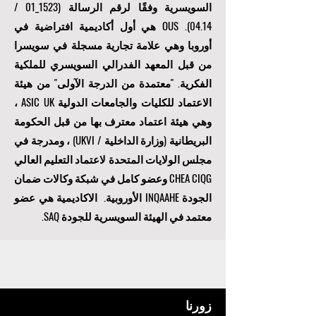
سويسرا وفقًا للتصاريح رقم 12AUG16kom / DBK
6 - 33 - 60236
DBKS
الصادرة عن مجالس
التعليم والثقافة في ولايتنا (كانتون) في
سويسرا. تمت مراجعة وسائل التعليم المتعلقة
ببرامج الدراسة عن بعد في الاكاديمية وتنفيذها
و هي مطابقة ل "المادة 21 Abs. 2 Ziff.11 Bst" -
MWSTG من قبل وزارة المالية الفيدرالية
السويسرية وفقًا لرقم الرسالة (1523_01 /
04.14). OUS هي أول أكاديمية افتراضية في
أوروبا وهي علامة تجارية مسجلة في سويسرا
من قبل المعهد الفدرالي السويسري للملكية
الفكرية. "
معتمدة من الدرجة الآولى
" من هيئة
الاعتماد للكليات والجامعات الدولية ASIC UK ،
وهي هيئة اعتماد معترف بها من قبل الحكومة
البريطانية (وزارة الداخلية / UKVI) ، ومدرجة في
مجلس الولايات المتحدة لاعتماد التعليم العالي
CHEA CIQG وعضو كامل في شبكة وكالات ضمان