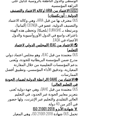
حكومية تأسست من قبل وزارة التعليم في بالاو،
وتعمل بالتوافق مع المبادرات المعتمدة من قبل
اليونسكو.
🇰🇬 الاعتماد من BSKG (مؤسسة الاعتماد العامة –
قيرغيزستان)
OUS معتمدة من قبل مؤسسة BSKG، وهي مؤسسة
اعتماد عامة معترف بها من قبل شبكة الجودة
التعليمية لمنطقة آسيا والمحيط الهادئ (APQN)
وEAQA. ويُعترف بهذا الاعتماد في دول آسيا
الوسطى والدول الناطقة بالروسية كدليل على
النزاهة المؤسسية.
🇺🇿 الاعتماد من ARIA (وكالة الاعتماد والتصنيف
الدولية – أوزبكستان)
OUS معترف بها من قبل ARIA، وهي وكالة الاعتماد
والتصنيف الدولية، عضو في CEENQA (ألمانيا)،
ومرتبطة بـ EURASHE (بلجيكا). وتحظى هذه الهيئة
باعتراف واسع في الدول الأوروآسيوية والدول
الأعضاء في EAQA.
🌎 الاعتماد من IEAC (المجلس الدولي لاعتماد
التعليم)
OUS معتمدة من قبل IEAC، وهو مجلس اعتماد دولي
مدرج ضمن المؤسسة البريطانية للجودة، ويُعنى
بدعم المؤسسات التعليمية من خلال المقارنة
المعيارية، وتدقيق الأداء المؤسسي، وتطبيق أفضل