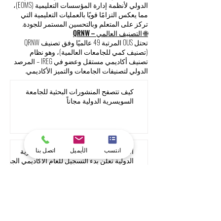
الممارسات.
🌐 الاعتماد من QAHE (الرابطة الدولية لضمان الجودة
في التعليم العالي)
OUS معتمدة من قبل QAHE، وهي جهة دولية تُعنى
بتعزيز معايير الجودة عبر الحدود، في التعليم
العالي التقليدي والتعليم عبر الإنترنت، ولها حضور
في أكثر من 40 دولة.
🏅 شهادة الأيزو ISO 21001:2018
تحمل OUS شهادة ISO 21001:2018، وهي المعيار
الدولي لأنظمة إدارة المؤسسات التعليمية (EOMS)،
مما يعكس التزامًا قويًا بالعمليات التعليمية التي
تركز على المتعلم وبالتحسين المستمر للجودة.
🌐 التصنيف العالمي – QRNW
تحتل OUS المرتبة 49 عالميًا وفق تصنيف QRNW
(تصنيف كمي للجامعات العالمية)، وهو نظام
تصنيف أكاديمي مستقل وعضو في IREG – المرصد
انتسب
الأيميل
اتصل بنا
الدولي لتصنيفات الجامعات والتميز الأكاديمي.
كيف تتصفح المنشورات البحثية للجامعة
السويسرية الدولية مجاناً