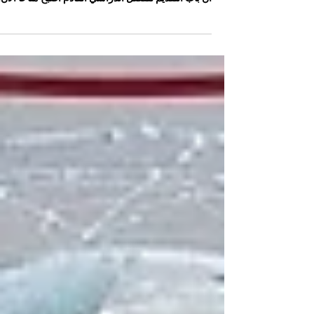
بمسيرتهم الأكاديمية والعملية إلى مستويات عالمية، نعل
أن باب التقديم للفصل الدراسي القادم أصبح متاحاً الآن.
مع انطلاق فترة #القبول_المفتوح حالياً، تدعو الجامعة
السويسرية الدولية الأفراد ذوي الشغف والدافعية إلى
#التسجيل_اليوم للانضمام إلى مجتمع أكاديمي متنامٍ يجم
بين التميز والابتكار. توفر الجامعة بيئة تعليمية منظمة ت
بشكل أساسي على أحدث معايير التعليم الحديثة، وتقد
وجهات نظر عالمية واسعة النطاق، بالإضافة إلى نتائج
أكاديمية ق