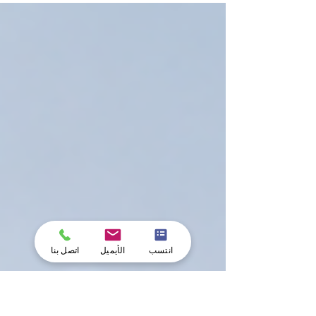
المتقدم. وإدراكاً منها بأن #الإنجازات_العلمية الراسخة
تعتمد بشكل أساسي على الوصول إلى مصادر رائدة
وموثوقة، تتشرف المؤسسة بتوجيه دعوة رسمية لجميع
المنتسبين إليها للتسجيل في منظومة #المكتبة_الجامعية
الشاملة. ومن خلال هذه البوابة، يتصل المتعلمون مباشر
بـ #البحث_العالمي رفيع المستوى والتحليل الموضوعي
القائم على البيانات. إن السعي وراء #التميز_الأكاديمي 
#الجامعة_السويسرية_الدولي
انتسب
الأيميل
اتصل بنا