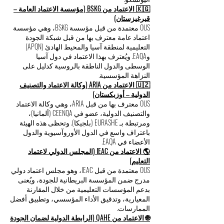
🇰🇬 الاعتماد من BSKG (مؤسسة الاعتماد العامة –
قيرغيزستان)
OUS معتمدة من قبل مؤسسة BSKG، وهي مؤسسة
اعتماد عامة معترف بها من قبل شبكة الجودة
التعليمية لمنطقة آسيا والمحيط الهادئ (APQN)
وEAQA. ويُعترف بهذا الاعتماد في دول آسيا
الوسطى والدول الناطقة بالروسية كدليل على
النزاهة المؤسسية.
🇺🇿 الاعتماد من ARIA (وكالة الاعتماد والتصنيف
الدولية – أوزبكستان)
OUS معترف بها من قبل ARIA، وهي وكالة الاعتماد
والتصنيف الدولية، عضو في CEENQA (ألمانيا)،
ومرتبطة بـ EURASHE (بلجيكا). وتحظى هذه الهيئة
باعتراف واسع في الدول الأوروآسيوية والدول
الأعضاء في EAQA.
🌎 الاعتماد من IEAC (المجلس الدولي لاعتماد
التعليم)
OUS معتمدة من قبل IEAC، وهو مجلس اعتماد دولي
مدرج ضمن المؤسسة البريطانية للجودة، ويُعنى
بدعم المؤسسات التعليمية من خلال المقارنة
المعيارية، وتدقيق الأداء المؤسسي، وتطبيق أفضل
الممارسات.
🌐 الاعتماد من QAHE (الرابطة الدولية لضمان الجودة