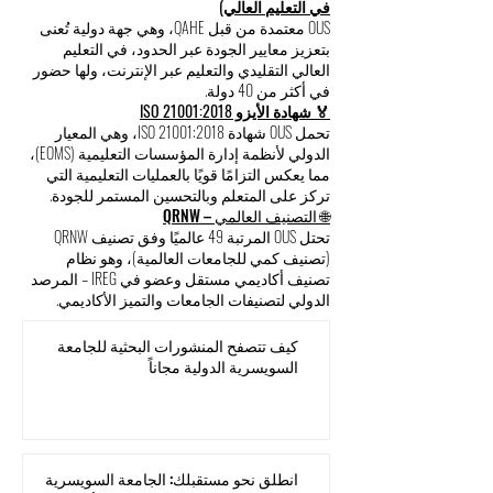
في التعليم العالي)
OUS معتمدة من قبل QAHE، وهي جهة دولية تُعنى
بتعزيز معايير الجودة عبر الحدود، في التعليم
العالي التقليدي والتعليم عبر الإنترنت، ولها حضور
في أكثر من 40 دولة.
🏅 شهادة الأيزو ISO 21001:2018
تحمل OUS شهادة ISO 21001:2018، وهي المعيار
الدولي لأنظمة إدارة المؤسسات التعليمية (EOMS)،
مما يعكس التزامًا قويًا بالعمليات التعليمية التي
تركز على المتعلم وبالتحسين المستمر للجودة.
🌐 التصنيف العالمي – QRNW
تحتل OUS المرتبة 49 عالميًا وفق تصنيف QRNW
(تصنيف كمي للجامعات العالمية)، وهو نظام
تصنيف أكاديمي مستقل وعضو في IREG – المرصد
الدولي لتصنيفات الجامعات والتميز الأكاديمي.
كيف تتصفح المنشورات البحثية للجامعة
السويسرية الدولية مجاناً
انطلق نحو مستقبلك: الجامعة السويسرية