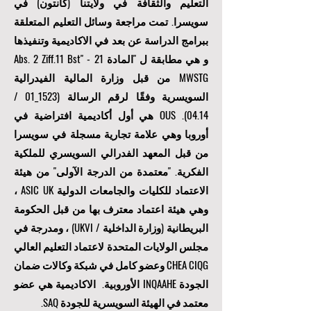
التعليم والثقافة في ولايتنا (كانتون) في
سويسرا. تمت مراجعة وسائل التعليم المتعلقة
ببرامج الدراسة عن بعد في الاكاديمية وتنفيذها
و هي مطابقة ل "المادة 21 Abs. 2 Ziff.11 Bst" -
MWSTG من قبل وزارة المالية الفيدرالية
السويسرية وفقًا لرقم الرسالة (1523_01 /
04.14). OUS هي أول أكاديمية افتراضية في
أوروبا وهي علامة تجارية مسجلة في سويسرا
من قبل المعهد الفدرالي السويسري للملكية
الفكرية. "
معتمدة من الدرجة الآولى
" من هيئة
الاعتماد للكليات والجامعات الدولية ASIC UK ،
وهي هيئة اعتماد معترف بها من قبل الحكومة
البريطانية (وزارة الداخلية / UKVI) ، ومدرجة في
مجلس الولايات المتحدة لاعتماد التعليم العالي
CHEA CIQG وعضو كامل في شبكة وكالات ضمان
الجودة INQAAHE الأوروبية. الاكاديمية هي عضو
معتمد في الهيئة السويسرية للجودة SAQ.