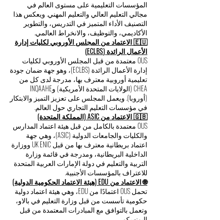
المؤسسات التعليمية على مستوى العالم في
مجالي التعليم العالي والتعليم المهني. ويعكس هذا
التصنيف الأداء المتميز في التدريس، والتطوير
الأكاديمي، والتوظيف، والانخراط العالمي.
🇪🇺 الاعتماد من المجلس الأوروبي لكليات إدارة
الأعمال الرائدة (ECLBS)
OUS معتمدة من قبل المجلس الأوروبي لكليات
إدارة الأعمال الرائدة (ECLBS)، وهو جهة ضمان جودة
تعليمية أوروبية معترف بها، مدرجة لدى كل من
CHEA (الولايات المتحدة الأمريكية) وINQAAHE
(أوروبا). ويعمل المجلس على تعزيز التميز والابتكار
في مؤسسات التعليم التجاري حول العالم.
🇬🇧 الاعتماد من ASIC (المملكة المتحدة)
OUS معتمدة بالكامل من قبل هيئة اعتماد المدارس
والكليات والجامعات الدولية (ASIC)، وهي جهة
اعتماد بريطانية معترف بها من قبل UK ENIC ووزارة
الداخلية البريطانية، ومدرجة في قائمة وزارة
التربية والتعليم في دولة الإمارات العربية المتحدة
للاعتراف بالمؤسسات الأجنبية.
🌐 الاعتماد من EDU (هيئة الاعتماد الحكومية الدولية)
تحمل OUS اعتمادًا من EDU، وهي هيئة اعتماد دولية
حكومية تأسست من قبل وزارة التعليم في بالاو،
وتعمل بالتوافق مع المبادرات المعتمدة من قبل
اليونسكو.