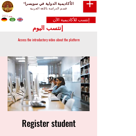
الأكاديمية الدولية في سويسرا
®
قسم الدراسة باللغة العربية
منذ 2013
إنتسب للأكاديمية الآن
إنتسب اليوم
Access the introductory video about the platform
Register student