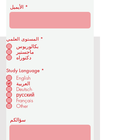
الأيميل
*
المستوى العلمي
بكالوريوس
ماجستير
أكاديمية OUS الملكية للاقتصاد
دكتوراه
والتكنولوجيا
إ
Study Language
*
ل
English
ز
العربية
ا
Deutsch
م
في زوريخ - سويسرا
ي
русский
Français
Other
سؤالكم