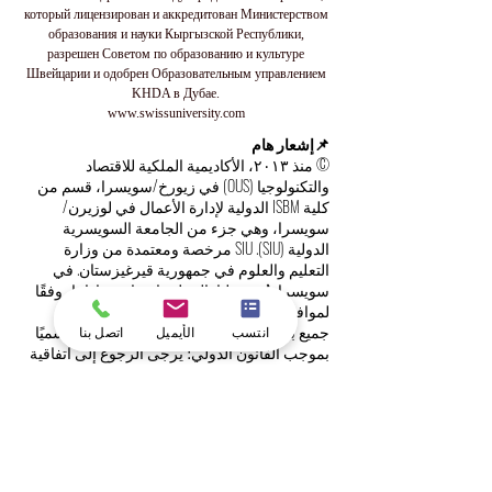
который лицензирован и аккредитован Министерством
образования и науки Кыргызской Республики,
разрешен Советом по образованию и культуре
Швейцарии и одобрен Образовательным управлением
KHDA в Дубае.
www.swissuniversity.com
📌إشعار هام
© منذ ٢٠١٣، الأكاديمية الملكية للاقتصاد
والتكنولوجيا (OUS) في زيورخ/سويسرا، قسم من
كلية ISBM الدولية لإدارة الأعمال في لوزيرن/
سويسرا، وهي جزء من الجامعة السويسرية
الدولية (SIU). SIU مرخصة ومعتمدة من وزارة
التعليم والعلوم في جمهورية قيرغيزستان. في
سويسرا، يُسمح لنا بالعمل وإصدار شهاداتنا، وفقًا
لموافقة مجلس التعليم والثقافة في الكانتون.
جميع برامج ودبلومات الجامعة معترف بها رسميًا
انتسب
الأيميل
اتصل بنا
بموجب القانون الدولي؛ يرجى الرجوع إلى اتفاقية
لشبونة للاعتراف لمزيد من المعلومات.
جميع الحقوق محفوظة. أكاديمية OUS الدولية في
سويسرا هي علامة تجارية سويسرية مسجلة لدى
المعهد الفيدرالي السويسري للملكية الفكرية.
🔒 الشروط والأحكام | حماية البيانات
استخدام هذا الموقع الإلكتروني يُعدّ موافقةً على