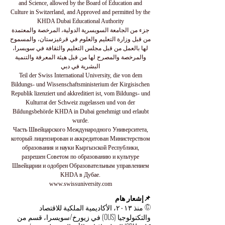
and Science, allowed by the Board of Education and
Culture in Switzerland, and Approved and permitted by the
KHDA Dubai Educational Authority
جزء من الجامعة السويسرية الدولية، المرخصة والمعتمدة
من قبل وزارة التعليم والعلوم في قرغيزستان، والمسموح
لها بالعمل من قبل مجلس التعليم والثقافة في سويسرا،
والمرخصة والمصرح لها من قبل هيئة المعرفة والتنمية
البشرية في دبي
Teil der Swiss International University, die von dem
Bildungs- und Wissenschaftsministerium der Kirgisischen
Republik lizenziert und akkreditiert ist, vom Bildungs- und
Kulturrat der Schweiz zugelassen und von der
Bildungsbehörde KHDA in Dubai genehmigt und erlaubt
wurde.
Часть Швейцарского Международного Университета,
который лицензирован и аккредитован Министерством
образования и науки Кыргызской Республики,
разрешен Советом по образованию и культуре
Швейцарии и одобрен Образовательным управлением
KHDA в Дубае.
www.swissuniversity.com
📌إشعار هام
© منذ ٢٠١٣، الأكاديمية الملكية للاقتصاد
والتكنولوجيا (OUS) في زيورخ/سويسرا، قسم من