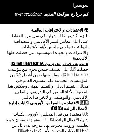
سويسرا
قم بزيارة موقعنا القديم
www.ous.edu.eu
🌍 الاعتمادات والاعترافات العالمية
تلتزم أكاديمية OUS الدولية في سويسرا بالحفاظ
على أعلى معايير التميز الأكاديمي والمصداقية
الدولية. وفيما يلي ملخص لأهم الاعتمادات
والاعترافات والجودة المؤسسية التي حصلت عليها
الأكاديمية:
⭐ تصنيف خمس نجوم من QS Top Universities
حصلت OUS على تصنيف خمس نجوم من مؤسسة
QS Top Universities، مما يضعها ضمن أفضل 2% من
المؤسسات التعليمية على مستوى العالم في
مجالي التعليم العالي والتعليم المهني. ويعكس هذا
التصنيف الأداء المتميز في التدريس، والتطوير
الأكاديمي، والتوظيف، والانخراط العالمي.
🇪🇺 الاعتماد من المجلس الأوروبي لكليات إدارة
الأعمال الرائدة (ECLBS)
OUS معتمدة من قبل المجلس الأوروبي لكليات
إدارة الأعمال الرائدة (ECLBS)، وهو جهة ضمان جودة
تعليمية أوروبية معترف بها، مدرجة لدى كل من
CHEA (الولايات المتحدة الأمريكية) وINQAAHE