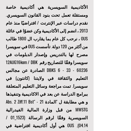
الأكاديمية السويسرية هي أكاديمية خاصة
ومستقلة تعمل تحت بنود القانون السويسري.
نقدم دراسات عبر الإنترنت / افتراضيًا منذ عام
2013 ، انضم إلى الأكاديمية وكن عضوًا في عائلة
OUS ، نرحب كل عام بما يقارب ال 1800 طالب
من أكثر من 120 دولة. تأسست OUS في سويسرا
مصرح لها بالتدريس وإصدار الدبلومات في
سويسرا وفقًا للتصاريح رقم 12AUG16kom / DBK
6 - 33 - 60236
DBKS
الصادرة عن مجالس
التعليم والثقافة في ولايتنا (كانتون) في
سويسرا. تمت مراجعة وسائل التعليم المتعلقة
ببرامج الدراسة عن بعد في الاكاديمية وتنفيذها
و هي مطابقة ل "المادة 21 Abs. 2 Ziff.11 Bst" -
MWSTG من قبل وزارة المالية الفيدرالية
السويسرية وفقًا لرقم الرسالة (1523_01 /
04.14). OUS هي أول أكاديمية افتراضية في