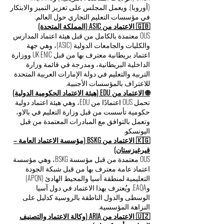
(أوروبا). ويعمل المجلس على تعزيز التميز والابتكار
في مؤسسات التعليم التجاري حول العالم.
🇬🇧 الاعتماد من ASIC (المملكة المتحدة)
OUS معتمدة بالكامل من قبل هيئة اعتماد المدارس
والكليات والجامعات الدولية (ASIC)، وهي جهة
اعتماد بريطانية معترف بها من قبل UK ENIC ووزارة
الداخلية البريطانية، ومدرجة في قائمة وزارة
التربية والتعليم في دولة الإمارات العربية المتحدة
للاعتراف بالمؤسسات الأجنبية.
🌐 الاعتماد من EDU (هيئة الاعتماد الحكومية الدولية)
تحمل OUS اعتمادًا من EDU، وهي هيئة اعتماد دولية
حكومية تأسست من قبل وزارة التعليم في بالاو،
وتعمل بالتوافق مع المبادرات المعتمدة من قبل
اليونسكو.
🇰🇬 الاعتماد من BSKG (مؤسسة الاعتماد العامة –
قيرغيزستان)
OUS معتمدة من قبل مؤسسة BSKG، وهي مؤسسة
اعتماد عامة معترف بها من قبل شبكة الجودة
التعليمية لمنطقة آسيا والمحيط الهادئ (APQN)
وEAQA. ويُعترف بهذا الاعتماد في دول آسيا
الوسطى والدول الناطقة بالروسية كدليل على
النزاهة المؤسسية.
🇺🇿 الاعتماد من ARIA (وكالة الاعتماد والتصنيف