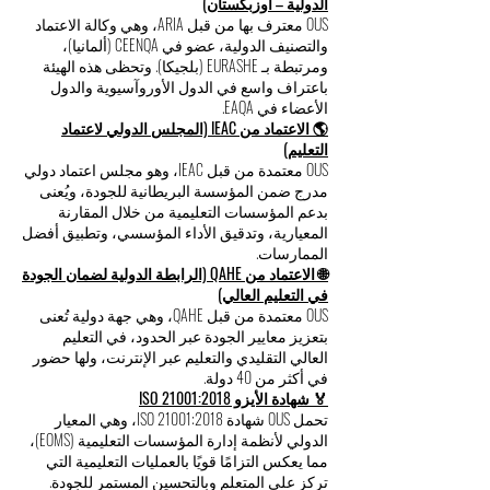
الدولية – أوزبكستان)
OUS معترف بها من قبل ARIA، وهي وكالة الاعتماد
والتصنيف الدولية، عضو في CEENQA (ألمانيا)،
ومرتبطة بـ EURASHE (بلجيكا). وتحظى هذه الهيئة
باعتراف واسع في الدول الأوروآسيوية والدول
الأعضاء في EAQA.
🌎 الاعتماد من IEAC (المجلس الدولي لاعتماد
التعليم)
OUS معتمدة من قبل IEAC، وهو مجلس اعتماد دولي
مدرج ضمن المؤسسة البريطانية للجودة، ويُعنى
بدعم المؤسسات التعليمية من خلال المقارنة
المعيارية، وتدقيق الأداء المؤسسي، وتطبيق أفضل
الممارسات.
🌐 الاعتماد من QAHE (الرابطة الدولية لضمان الجودة
في التعليم العالي)
OUS معتمدة من قبل QAHE، وهي جهة دولية تُعنى
بتعزيز معايير الجودة عبر الحدود، في التعليم
العالي التقليدي والتعليم عبر الإنترنت، ولها حضور
في أكثر من 40 دولة.
🏅 شهادة الأيزو ISO 21001:2018
تحمل OUS شهادة ISO 21001:2018، وهي المعيار
الدولي لأنظمة إدارة المؤسسات التعليمية (EOMS)،
مما يعكس التزامًا قويًا بالعمليات التعليمية التي
تركز على المتعلم وبالتحسين المستمر للجودة.