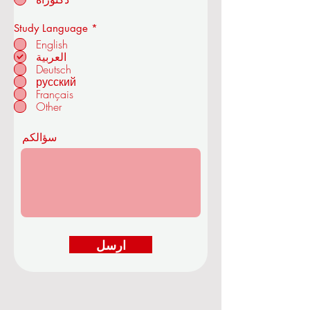
والتكنولوجيا
إ
Study Language
*
ل
English
ز
العربية
ا
Deutsch
م
في زوريخ - سويسرا
ي
русский
Français
Other
سؤالكم
ارسل