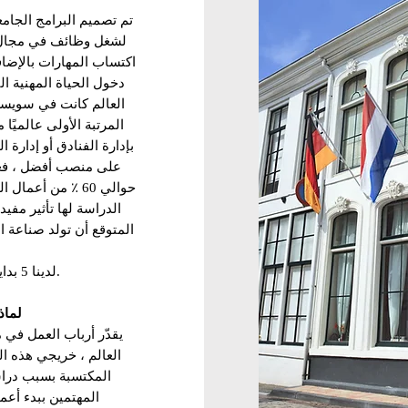
تم تصميم البرامج الجامع
لشغل وظائف في مجال ا
اكتساب المهارات بالإض
دخول الحياة المهنية ا
العالم كانت في سويسر
المرتبة الأولى عالميًا
بإدارة الفنادق أو إدارة 
على منصب أفضل ، فعلي
حوالي 60 ٪ من أع
لدينا 5 بدايات دراسية سنويًا لبرنامج الدراسة هذا.
لماذ
يقدّر أرباب العمل في م
العالم ، خريجي هذه ال
المكتسبة بسبب دراسته
المهتمين ببدء أعم