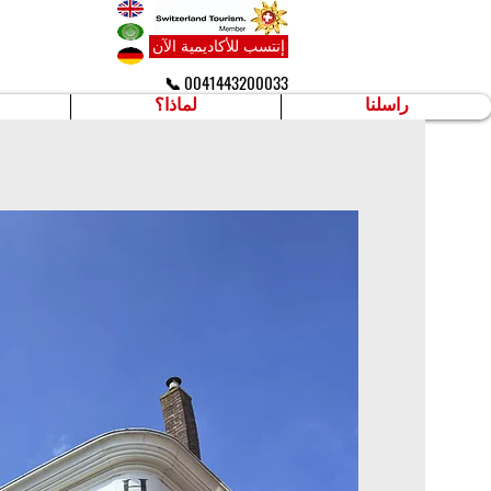
إنتسب للأكاديمية الآن
📞 0041443200033
راسلنا
لماذا؟