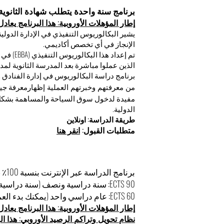
برنامج سنة واحدة يتطلب شهادة الثانوية العامة + 3 سنو
إطار المؤهلات الأوروبية: هذا البرنامج يعادل المس
الإنجاز في أي تخصص أكاديمي.
تم إعداد
برنامج دراسة البكالوريوس في إدارة الفنادق و
معرفة جيد
من معرفتهم وخبرتهم العملية إظهار
مفيدة لدخول سوق السياحة والمساهمة بشكل 
الدولية.
طريقة الدراسة
: اونلاين
متطلبات القبول
:
انقر هنا
برنامج الدراسة عبر الإنترنت بنسبة 100٪ ، للمدة: لديك خياران:
90 ECTS: سنة دراسية ونصف (سنة دراسية واحدة + 6 أشهر للأطروحة)
60 ECTS: عام دراسي واحد (يمكنك بدء العمل على أطروحتك بعد 3 أشهر من البداية)
إطار المؤهلات الأوروبية: هذا البرنامج يعادل المس
نظام تحويل وتراكم الرصيد الأوروبي: هذا البرنامج يعا