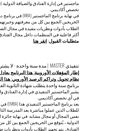
تخصص أكاديمي.
في نهاية برنامج الماج
الخريجين الجمع بين
ك
ل من معرفتهم وخبرتهم 
الطلاب بأدوات ونظريات مفيدة في مجال الض
أكثر فاعلية في المنظمات داخل مجال الفنادق 
متطلبات القبول:
انقر هنا
تنفيذي MASTER | مدة سنة واحدة - لا يشترط بكالوريوس
إطار المؤهلات الأوروبية: هذا البرنامج يعادل المس
نظام تحويل وتراكم الرصيد الأوروبي: هذا البرنامج
برنامج سنة واحدة يتطلب شهادة الثانوية العامة + 5 سنوات من 
في أي تخصص أكاديمي.
يعد برنام
نفس المجال أو مجال مشابه. في نهاية جائزة ا
الدولية ، يُتوقع من الخريجين الجمع بين
ك
ل من 
الفنادق. يتم تجهيز الطلاب بأدوات ونظريات 