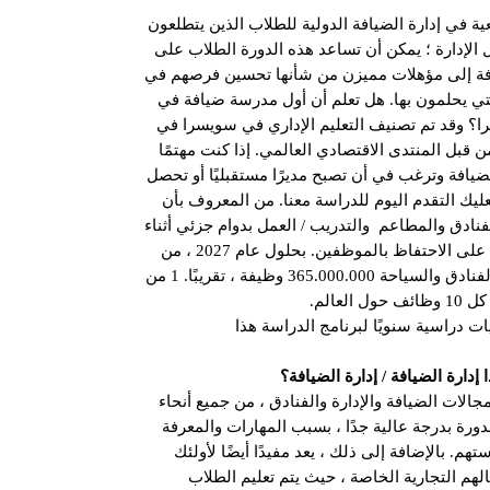
ية في إدارة الضيافة الدولية للطلاب الذين يتطلعون
لإدارة ؛ يمكن أن تساعد هذه الدورة الطلاب على
افة إلى مؤهلات مميزن من شأنها تحسين فرصهم في
لتي يحلمون بها. هل تعلم أن أول مدرسة ضيافة في
ا؟ وقد تم تصنيف التعليم الإداري في سويسرا في
 من قبل المنتدى الاقتصادي العالمي. إذا كنت مهتمًا
الضيافة وترغب في أن تصبح مديرًا مستقبليًا أو تحصل
ك التقدم اليوم للدراسة معنا. من المعروف بأن
مال الفنادق والمطاعم والتدريب / العمل بدوام جزئي أثناء
الدراسة لها تأثير مفيد على الاحتفاظ بالموظفين. بحلول عام 2027 ، من
المتوقع أن تولد صناعة الفنادق والسياحة 365.000.000 وظيفة ، تقريبًا. 1 من
كل 10 وظائف حول العالم.
ا إدارة الضيافة / إدارة الضيافة؟
جالات الضيافة والإدارة والفنادق ، من جميع أنحاء
دورة بدرجة عالية جدًا ، بسبب المهارات والمعرفة
م. بالإضافة إلى ذلك ، يعد مفيدًا أيضًا لأولئك
الهم التجارية الخاصة ، حيث يتم تعليم الطلاب