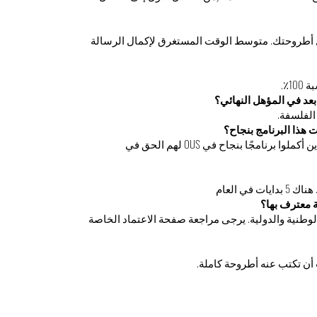
يصل إلى 6 سنوات لإكمال أطروحتك. متوسط الوقت المستغرق لإكمال الرسالة
1٪.
بعد في المؤهل النهائي؟
 الفلسفة.
ت هذا البرنامج بنجاح؟
أكدت السلطات السويسرية أن المرشحين الذين أكملوا برنامجًا بنجاح في OUS لهم الحق في
في العام
يئات الوطنية والدولية. يرجى مراجعة صفحة الاعتماد الخاصة
ن تكتب عنه أطروحة كاملة.