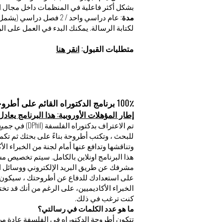
بشكل أكثر فاعلية في المنظمات داخل مجال الف
مدة
: عام دراسي واحد / 2 فصل 
لكتابة الرسالة. يمكنك البدء في العمل على الرسالة بعد 3 أشهر
متطلبات القبول:
انقر هنا
100٪ برنامج الدكتوراه القائم على أطروحة
إطار المؤهلات الأوروبية: هذا البرنامج يعادل م
تم الاعتراف بدك
للبحث ، وتكتب أطروحة بناءً على بحثك ثم تكم
وتناقشها وتدافع عنها أمام لجنة من الخبراء الأ
هذا البرنامج اونلاين بالكامل. سيتم تخصيص
مشرفك عن طريق البريد الإلكتروني ووسائل ا
على استعدادك للدفاع عن أطروحتك ، سيكون 
الخبراء الأكاديميين، على الرغم من أنك قد تخت
كنت ترغب في ذلك.
ما هو عدد الكلمات في رسالتي؟