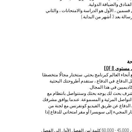
نادق والضيافة الدولية.
دراسي (يشمل قسمين ، الأول هو الدراسة والامتحانات ، والثاني
 من البداية.)
ستوى EQF 8
توراه الفلسفة (DPhil) في جميع أنحاء العالم كبرنامج بحثي. ستختار مجالًا متخصصًا
ل الدفاع. في الدفاع ، ستقدم أطروحتك البحثية
كاديميين في هذا المجال.
 مشرف بحث لك يوجه بحثك وستتواصل بانتظام مع
لتواصل المرئية و المسموعة. عندما يوافق مشرفك
الدفاع عن طريق الفيديو كونفرنس مع لجنة من
ار المجيء إلى سويسرا أو مقر امتحاني للدفاع إذا
تتكون أطروحة الدكتوراه في الفلسفة عادة من 45.000 - 60.000 كلمة (من الفصل الأول إلى الفصل