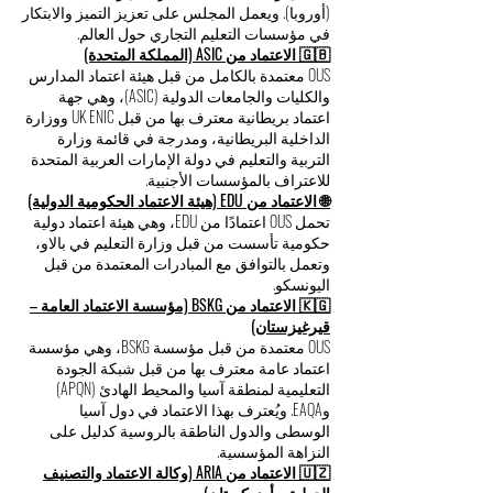
(أوروبا). ويعمل المجلس على تعزيز التميز والابتكار
في مؤسسات التعليم التجاري حول العالم.
🇬🇧 الاعتماد من ASIC (المملكة المتحدة)
OUS معتمدة بالكامل من قبل هيئة اعتماد المدارس
والكليات والجامعات الدولية (ASIC)، وهي جهة
اعتماد بريطانية معترف بها من قبل UK ENIC ووزارة
الداخلية البريطانية، ومدرجة في قائمة وزارة
التربية والتعليم في دولة الإمارات العربية المتحدة
للاعتراف بالمؤسسات الأجنبية.
🌐 الاعتماد من EDU (هيئة الاعتماد الحكومية الدولية)
تحمل OUS اعتمادًا من EDU، وهي هيئة اعتماد دولية
حكومية تأسست من قبل وزارة التعليم في بالاو،
وتعمل بالتوافق مع المبادرات المعتمدة من قبل
اليونسكو.
🇰🇬 الاعتماد من BSKG (مؤسسة الاعتماد العامة –
قيرغيزستان)
OUS معتمدة من قبل مؤسسة BSKG، وهي مؤسسة
اعتماد عامة معترف بها من قبل شبكة الجودة
التعليمية لمنطقة آسيا والمحيط الهادئ (APQN)
وEAQA. ويُعترف بهذا الاعتماد في دول آسيا
الوسطى والدول الناطقة بالروسية كدليل على
النزاهة المؤسسية.
🇺🇿 الاعتماد من ARIA (وكالة الاعتماد والتصنيف
الدولية – أوزبكستان)