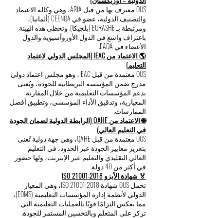
OUS معترف بها من قبل ARIA، وهي وكالة الاعتماد
والتصنيف الدولية، عضو في CEENQA (ألمانيا)،
ومرتبطة بـ EURASHE (بلجيكا). وتحظى هذه الهيئة
باعتراف واسع في الدول الأوروآسيوية والدول
الأعضاء في EAQA.
🌎 الاعتماد من IEAC (المجلس الدولي لاعتماد
التعليم)
OUS معتمدة من قبل IEAC، وهو مجلس اعتماد دولي
مدرج ضمن المؤسسة البريطانية للجودة، ويُعنى
بدعم المؤسسات التعليمية من خلال المقارنة
المعيارية، وتدقيق الأداء المؤسسي، وتطبيق أفضل
الممارسات.
🌐 الاعتماد من QAHE (الرابطة الدولية لضمان الجودة
في التعليم العالي)
OUS معتمدة من قبل QAHE، وهي جهة دولية تُعنى
بتعزيز معايير الجودة عبر الحدود، في التعليم
العالي التقليدي والتعليم عبر الإنترنت، ولها حضور
في أكثر من 40 دولة.
🏅 شهادة الأيزو ISO 21001:2018
تحمل OUS شهادة ISO 21001:2018، وهي المعيار
الدولي لأنظمة إدارة المؤسسات التعليمية (EOMS)،
مما يعكس التزامًا قويًا بالعمليات التعليمية التي
تركز على المتعلم وبالتحسين المستمر للجودة.