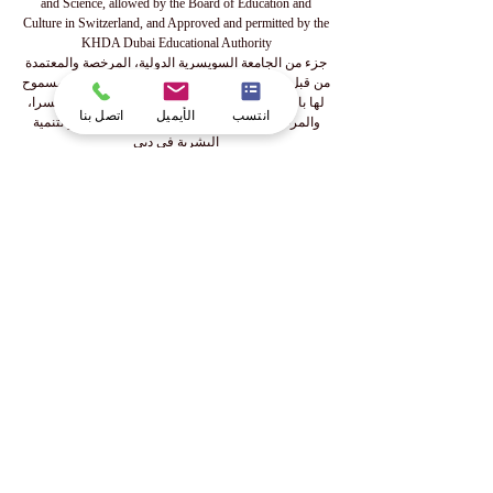
and Science, allowed by the Board of Education and
Culture in Switzerland, and Approved and permitted by the
KHDA Dubai Educational Authority
جزء من الجامعة السويسرية الدولية، المرخصة والمعتمدة
من قبل وزارة التعليم والعلوم في قرغيزستان، والمسموح
لها بالعمل من قبل مجلس التعليم والثقافة في سويسرا،
انتسب
الأيميل
اتصل بنا
والمرخصة والمصرح لها من قبل هيئة المعرفة والتنمية
البشرية في دبي
Teil der Swiss International University, die von dem
Bildungs- und Wissenschaftsministerium der Kirgisischen
Republik lizenziert und akkreditiert ist, vom Bildungs- und
Kulturrat der Schweiz zugelassen und von der
Bildungsbehörde KHDA in Dubai genehmigt und erlaubt
wurde.
Часть Швейцарского Международного Университета,
который лицензирован и аккредитован Министерством
образования и науки Кыргызской Республики,
разрешен Советом по образованию и культуре
Швейцарии и одобрен Образовательным управлением
KHDA в Дубае.
www.swissuniversity.com
📌إشعار هام
© منذ ٢٠١٣، الأكاديمية الملكية للاقتصاد
والتكنولوجيا (OUS) في زيورخ/سويسرا، قسم من
كلية ISBM الدولية لإدارة الأعمال في لوزيرن/