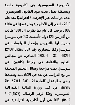
الأكاديمية السويسرية هي أكاديمية خاصة
ومستقلة تعمل تحت بنود القانون السويسري.
نقدم دراسات عبر الإنترنت / افتراضيًا منذ عام
2013 ، انضم إلى الأكاديمية وكن عضوًا في عائلة
OUS ، نرحب كل عام بما يقارب ال 1800 طالب
من أكثر من 120 دولة. تأسست OUS في سويسرا
مصرح لها بالتدريس وإصدار الدبلومات في
سويسرا وفقًا للتصاريح رقم 12AUG16kom / DBK
6 - 33 - 60236
DBKS
الصادرة عن مجالس
التعليم والثقافة في ولايتنا (كانتون) في
سويسرا. تمت مراجعة وسائل التعليم المتعلقة
ببرامج الدراسة عن بعد في الاكاديمية وتنفيذها
و هي مطابقة ل "المادة 21 Abs. 2 Ziff.11 Bst" -
MWSTG من قبل وزارة المالية الفيدرالية
السويسرية وفقًا لرقم الرسالة (1523_01 /
04.14). OUS هي أول أكاديمية افتراضية في