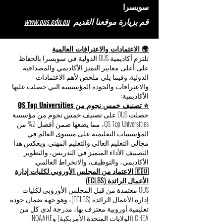
سويسرا
قم بزيارة موقعنا القديم
www.ous.edu.eu
🌍 الاعتمادات والاعترافات العالمية
تلتزم أكاديمية OUS الدولية في سويسرا بالحفاظ
على أعلى معايير التميز الأكاديمي والمصداقية
الدولية. وفيما يلي ملخص لأهم الاعتمادات
والاعترافات والجودة المؤسسية التي حصلت عليها
الأكاديمية:
⭐ تصنيف خمس نجوم من QS Top Universities
حصلت OUS على تصنيف خمس نجوم من مؤسسة
QS Top Universities، مما يضعها ضمن أفضل 2% من
المؤسسات التعليمية على مستوى العالم في
مجالي التعليم العالي والتعليم المهني. ويعكس هذا
التصنيف الأداء المتميز في التدريس، والتطوير
الأكاديمي، والتوظيف، والانخراط العالمي.
🇪🇺 الاعتماد من المجلس الأوروبي لكليات إدارة
الأعمال الرائدة (ECLBS)
OUS معتمدة من قبل المجلس الأوروبي لكليات
إدارة الأعمال الرائدة (ECLBS)، وهو جهة ضمان جودة
تعليمية أوروبية معترف بها، مدرجة لدى كل من
CHEA (الولايات المتحدة الأمريكية) وINQAAHE