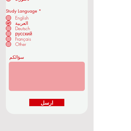
والتكنولوجيا
إ
Study Language
*
ل
English
ز
العربية
ا
Deutsch
م
في زوريخ - سويسرا
ي
русский
Français
Other
سؤالكم
ارسل