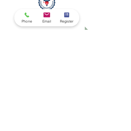
स्विस इंटरनेशनल यूनिवर्सिटी (एसआईयू)
Phone
Email
Register
वैश्विक रैंकिंग और अंतर्राष्ट्रीय मान्यता
Your future can start in one click.
Explore thousands of study programs
offered within the VBNN Group across 9
international cities. Find the program that
fits your goals, your language, and your
future.
Discover all programs
here:
https://executive.swissuniversity.com/