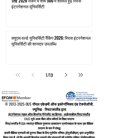
THE 2026 रैंकिंग में शीर्ष 500 में शामिल हुई स्विस
इंटरनेशनल यूनिवर्सिटी
क्यूएस वर्ल्ड यूनिवर्सिटी रैंकिंग 2026: स्विस इंटरनेशनल
यूनिवर्सिटी की शानदार उपलब्धि
1
/
19
©
2013-2025
OUS रॉयल एकेडमी ऑफ इकोनॉमिक्स एंड टेक्नोलॉजी,
ज्यूरिख - स्विटजरलैंड द्वारा
इंटरनेशनल स्कूल ऑफ बिजनेस मैनेजमेंट का हिस्सा - आईएसबीएम स्विट्जरलैंड
EACC यूरो-अरब चैंबर ऑफ कॉमर्स के शिक्षा सदस्य
स्विट्जरलैंड में
GQA स्वतंत्र वैश्विक गुणवत्ता आश्वासन प्रयोगशाला के साथ एक शैक्षिक
सदस्य के रूप में संबद्ध
हमारी शैक्षिक प्रणाली को
दूरस्थ शिक्षा के लिए यूरोपीय परिषद
(ईयूसीडीएल)
द्वारा अनुमोदित
किया गया है, जो कि
अग्रणी बिजनेस स्कूलों और संस्थानों की यूरोपीय परिषद (ईसीएलबीएस)