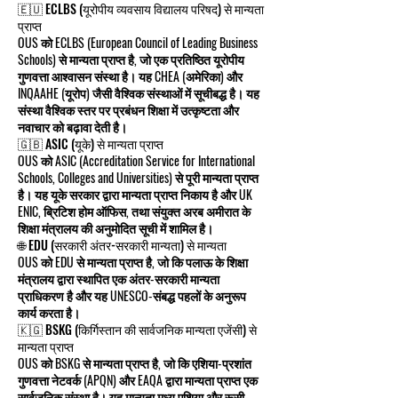
🇪🇺 ECLBS (यूरोपीय व्यवसाय विद्यालय परिषद) से मान्यता
प्राप्त
OUS को ECLBS (European Council of Leading Business
Schools) से मान्यता प्राप्त है, जो एक प्रतिष्ठित यूरोपीय
गुणवत्ता आश्वासन संस्था है। यह CHEA (अमेरिका) और
INQAAHE (यूरोप) जैसी वैश्विक संस्थाओं में सूचीबद्ध है। यह
संस्था वैश्विक स्तर पर प्रबंधन शिक्षा में उत्कृष्टता और
नवाचार को बढ़ावा देती है।
🇬🇧 ASIC (यूके) से मान्यता प्राप्त
OUS को ASIC (Accreditation Service for International
Schools, Colleges and Universities) से पूरी मान्यता प्राप्त
है। यह यूके सरकार द्वारा मान्यता प्राप्त निकाय है और UK
ENIC, ब्रिटिश होम ऑफिस, तथा संयुक्त अरब अमीरात के
शिक्षा मंत्रालय की अनुमोदित सूची में शामिल है।
🌐 EDU (सरकारी अंतर-सरकारी मान्यता) से मान्यता
OUS को EDU से मान्यता प्राप्त है, जो कि पलाऊ के शिक्षा
मंत्रालय द्वारा स्थापित एक अंतर-सरकारी मान्यता
प्राधिकरण है और यह UNESCO-संबद्ध पहलों के अनुरूप
कार्य करता है।
🇰🇬 BSKG (किर्गिस्तान की सार्वजनिक मान्यता एजेंसी) से
मान्यता प्राप्त
OUS को BSKG से मान्यता प्राप्त है, जो कि एशिया-प्रशांत
गुणवत्ता नेटवर्क (APQN) और EAQA द्वारा मान्यता प्राप्त एक
सार्वजनिक संस्था है। यह मान्यता मध्य एशिया और रूसी-