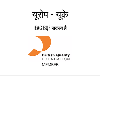
यूरोप - यूके
IEAC BQF सदस्य है