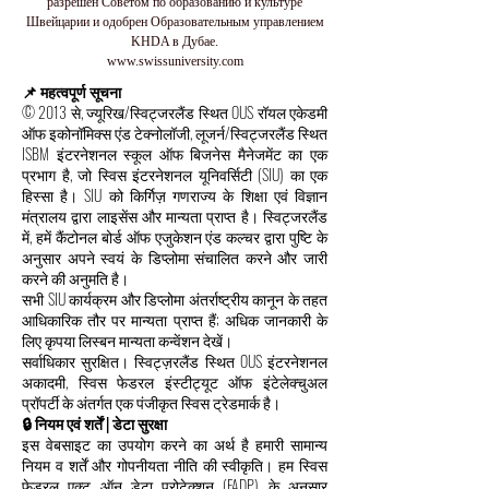
разрешен Советом по образованию и культуре
Швейцарии и одобрен Образовательным управлением
KHDA в Дубае.
www.swissuniversity.com
📌 महत्वपूर्ण सूचना
© 2013 से, ज्यूरिख/स्विट्जरलैंड स्थित OUS रॉयल एकेडमी
ऑफ इकोनॉमिक्स एंड टेक्नोलॉजी, लूजर्न/स्विट्जरलैंड स्थित
ISBM इंटरनेशनल स्कूल ऑफ बिजनेस मैनेजमेंट का एक
प्रभाग है, जो स्विस इंटरनेशनल यूनिवर्सिटी (SIU) का एक
हिस्सा है। SIU को किर्गिज़ गणराज्य के शिक्षा एवं विज्ञान
मंत्रालय द्वारा लाइसेंस और मान्यता प्राप्त है। स्विट्जरलैंड
में, हमें कैंटोनल बोर्ड ऑफ एजुकेशन एंड कल्चर द्वारा पुष्टि के
अनुसार अपने स्वयं के डिप्लोमा संचालित करने और जारी
करने की अनुमति है।
सभी SIU कार्यक्रम और डिप्लोमा अंतर्राष्ट्रीय कानून के तहत
आधिकारिक तौर पर मान्यता प्राप्त हैं; अधिक जानकारी के
लिए कृपया लिस्बन मान्यता कन्वेंशन देखें।
सर्वाधिकार सुरक्षित। स्विट्ज़रलैंड स्थित OUS इंटरनेशनल
अकादमी, स्विस फेडरल इंस्टीट्यूट ऑफ इंटेलेक्चुअल
प्रॉपर्टी के अंतर्गत एक पंजीकृत स्विस ट्रेडमार्क है।
🔒 नियम एवं शर्तें | डेटा सुरक्षा
इस वेबसाइट का उपयोग करने का अर्थ है हमारी सामान्य
नियम व शर्तें और गोपनीयता नीति की स्वीकृति। हम स्विस
फेडरल एक्ट ऑन डेटा प्रोटेक्शन (FADP) के अनुसार