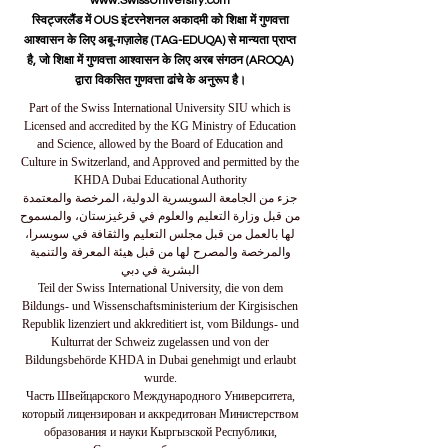
www.SwissUniversity.com
स्विट्जरलैंड में OUS इंटरनेशनल अकादमी को शिक्षा में गुणवत्ता
आश्वासन के लिए अबू-ग़ज़ालेह (TAG-EDUQA) से मान्यता प्राप्त
है, जो शिक्षा में गुणवत्ता आश्वासन के लिए अरब संगठन (AROQA)
द्वारा विकसित गुणवत्ता ढांचे के अनुरूप है।
Part of the Swiss International University SIU which is
Licensed and accredited by the KG Ministry of Education
and Science, allowed by the Board of Education and
Culture in Switzerland, and Approved and permitted by the
KHDA Dubai Educational Authority
جزء من الجامعة السويسرية الدولية، المرخصة والمعتمدة
من قبل وزارة التعليم والعلوم في قرغيزستان، والمسموح
لها بالعمل من قبل مجلس التعليم والثقافة في سويسرا،
والمرخصة والمصرح لها من قبل هيئة المعرفة والتنمية
البشرية في دبي
Teil der Swiss International University, die von dem
Bildungs- und Wissenschaftsministerium der Kirgisischen
Republik lizenziert und akkreditiert ist, vom Bildungs- und
Kulturrat der Schweiz zugelassen und von der
Bildungsbehörde KHDA in Dubai genehmigt und erlaubt
wurde.
Часть Швейцарского Международного Университета,
который лицензирован и аккредитован Министерством
образования и науки Кыргызской Республики,