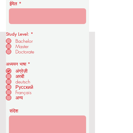
ईमेल
Study Level:
*
Bachelor
Master
ओयूएस रॉयल एकेडमी ऑफ इकोनॉमिक्स एंड
Doctorate
टेक्नोलॉजी
आ
अध्ययन भाषा
*
व
अंग्रेज़ी
श्य
अरबी
क
deutsch
ज्यूरिख में - स्विट्जरलैंड
Русский
Français
अन्य
संदेश