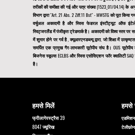
और तथ्य
तरीकों की समीक्षा की गई और पत्र संख्या (1523_01/04.14) के अनु
पंजीकरण
की वैश्
विभाग द्वारा "Art. 21 Abs. 2 Ziff.11 Bst" - MWSTG को पूरा किया ग
#स्वास्
वर्चुअल अकादमी है और स्विस फेडरल इंस्टीट्यूट ऑफ इंटेलेक्च
Data-Dr
1556-50
स्विट्जरलैंड में पंजीकृत ट्रेडमार्क है। अकादमी को विश्व स्तर पर सर्
#Data_S
में शुमार होने पर गर्व है
, क्यूआरएनडब्ल्यू द्वारा, जो शिक्षा में उत्कृष्
समर्पित एक
प्रमुख गैर-लाभकारी यूरोपीय संघ है। OUS
यूरोपी
बिजनेस स्कूल्स ECLBS
और स्विस एसोसिएशन फॉर क्वालिटी SAQ 
है।
हमसे मिलें
हमसे स
फ्रीलागेरस्ट्रैस 39
एडमिशन
8047 ज्यूरिख
टेलीफ़ो