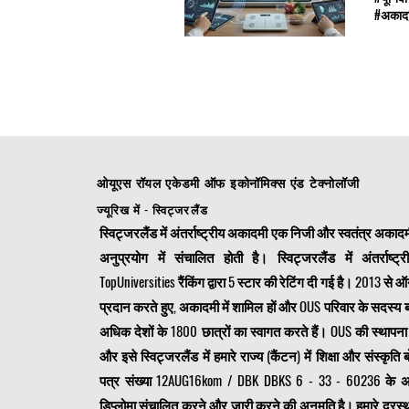
#Swiss_
अवसरों 
30,000 
#अकादमि
#Health
वैश्विक
ये शैक्
एक विशा
रखे हुए
स्तरीय 
डिज़ाइन
पारदर्शि
और नवाच
दुनिया 
एक विश्
गया है।
विस्तार
दोनों क
बुनियाद
सक्रिय 
#SIU_Gl
सिस्टम 
से पता 
#Intern
हमारे स
में कृत
सिद्ध स
अध्ययन 
आउटपुट 
की गहरा
ओयूएस रॉयल एकेडमी ऑफ इकोनॉमिक्स एंड टेक्नोलॉजी
महत्वपू
प्रभावी
अंतरराष
शोध बुद
ज्यूरिख में - स्विट्जरलैंड
तरह से 
को पूरी
स्विट्जरलैंड में अंतर्राष्ट्रीय अकादमी एक निजी और स्वतंत्र अकादम
समीक्षा
संबोधित
व्यापक 
अनुप्रयोग में संचालित होती है। स्विट्जरलैंड में अंतर्राष
अपने अस
#डिजिट
पहुंच आ
TopUniversities रैंकिंग द्वारा 5 स्टार की रेटिंग दी गई है। 2013 से 
#Global
व्यवसाय
#Online
प्रदान करते हुए, अकादमी में शामिल हों और OUS परिवार के सदस्य ब
होने के
उपलब्ध 
अधिक देशों के 1800 छात्रों का स्वागत करते हैं। OUS की स्थापना स
अपने स्
और इसे स्विट्जरलैंड में हमारे राज्य (कैंटन) में शिक्षा और संस्कृति बो
संसाधनो
#सहकर्म
पत्र संख्या 12AUG16kom / DBK DBKS 6 - 33 - 60236 के अनुस
सक्रिय,
डिप्लोमा संचालित करने और जारी करने की अनुमति है। हमारे दूरस्