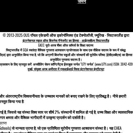
जर्मन
© 2013-2025 OUS रॉयल एकेडमी ऑफ इकोनॉमिक्स एंड टेक्नोलॉजी, ज्यूरिख - स्विटजरलैंड द्वारा
इंटरनेशनल स्कूल ऑफ बिजनेस मैनेजमेंट का हिस्सा - आईएसबीएम स्विट्जरलैंड
EACC यूरो-अरब चैंबर ऑफ कॉमर्स के शिक्षा सदस्य
स्विट्जरलैंड में
GQA स्वतंत्र वैश्विक गुणवत्ता आश्वासन प्रयोगशाला के साथ एक शैक्षिक सदस्य के रूप में संबद्ध
डीएल)
द्वारा अनुमोदित किया गया है, जो कि
अग्रणी बिजनेस स्कूलों और संस्थानों की यूरोपीय परिषद (ईसीएलबीएस)
का हिस्सा
अनुमोदित गुणवत्ता सदस्य है।
क्षा प्रकाशन के लिए प्रस्तुत करें: अनवीलिंग सेवन कॉन्टिनेंट्स ईयरबुक जर्नल "U7Y जर्नल" (www.U7Y.com) ISSN: 3042-4399 
दुबई, संयुक्त अरब अमीरात में एसआईआई स्विस इंटरनेशनल इंस्टीट्यूट
 और अंतरराष्ट्रीय विश्वसनीयता के उच्चतम मानकों को बनाए रखने के लिए प्रतिबद्ध है। नीचे हमारी
रस्तुत किया गया है:
 गई है, जिससे यह संस्था विश्व स्तर पर शीर्ष 2% संस्थानों में शामिल हो गई है, उच्च शिक्षा और व्यावसायिक
र क्षमता और वैश्विक भागीदारी में उत्कृष्ट प्रदर्शन को दर्शाती है।
राप्त
ols) से मान्यता प्राप्त है, जो एक प्रतिष्ठित यूरोपीय गुणवत्ता आश्वासन संस्था है। यह CHEA