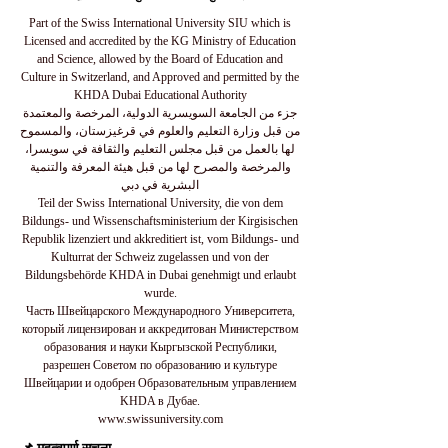
Part of the Swiss International University SIU which is
Licensed and accredited by the KG Ministry of Education
and Science, allowed by the Board of Education and
Culture in Switzerland, and Approved and permitted by the
KHDA Dubai Educational Authority
جزء من الجامعة السويسرية الدولية، المرخصة والمعتمدة
من قبل وزارة التعليم والعلوم في قرغيزستان، والمسموح
لها بالعمل من قبل مجلس التعليم والثقافة في سويسرا،
والمرخصة والمصرح لها من قبل هيئة المعرفة والتنمية
البشرية في دبي
Teil der Swiss International University, die von dem
Bildungs- und Wissenschaftsministerium der Kirgisischen
Republik lizenziert und akkreditiert ist, vom Bildungs- und
Kulturrat der Schweiz zugelassen und von der
Bildungsbehörde KHDA in Dubai genehmigt und erlaubt
wurde.
Часть Швейцарского Международного Университета,
который лицензирован и аккредитован Министерством
образования и науки Кыргызской Республики,
разрешен Советом по образованию и культуре
Швейцарии и одобрен Образовательным управлением
KHDA в Дубае.
www.swissuniversity.com
📌 महत्वपूर्ण सूचना