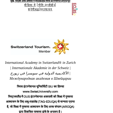
दुबई, संयुक्त अरब अमीरात में एसआईआई स्विस इंटरनेशनल इंस्टीट्यूट
मीडिया में
|
नीति (एजीबी)
|
श्रेणीबद्ध
|
प्रत्यायन
International Academy in Switzerland® in Zurich
| Internationale Akademie in der Schweiz |
الأكاديمية الدولية في سويسرا في زيورخ |
Международная академия в Швейцарии
स्विस इंटरनेशनल यूनिवर्सिटी SIU का हिस्सा
www.SwissUniversity.com
स्विट्जरलैंड में OUS इंटरनेशनल अकादमी को शिक्षा में गुणवत्ता
आश्वासन के लिए अबू-ग़ज़ालेह (TAG-EDUQA) से मान्यता प्राप्त
है, जो शिक्षा में गुणवत्ता आश्वासन के लिए अरब संगठन (AROQA)
द्वारा विकसित गुणवत्ता ढांचे के अनुरूप है।