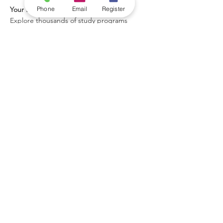
Phone
Email
Register
Your future can start in one click.
Explore thousands of study programs
offered within the VBNN Group across 9
international cities. Find the program that
fits your goals, your language, and your
future.
Discover all programs
here:
https://executive.swissuniversity.com/
VBNN Smart Education Group©
A name registered with the Swiss Federal
Institute of Intellectual Property under No.
845306 (Nice Classification: 9, 41, 42.).
VBNN FZE LLC. A Smart Education
Group company. Licensed in the UAE
under No.
262425649888
. Delivering
Swiss-inspired quality and global
innovation in education and research.