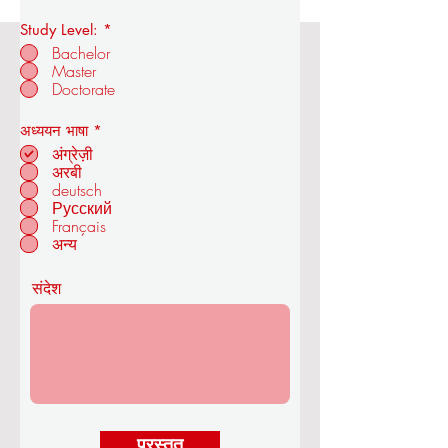
Study Level:
*
Bachelor
Master
ओयूएस रॉयल एकेडमी ऑफ इकोनॉमिक्स एंड
Doctorate
टेक्नोलॉजी
आ
अध्ययन भाषा
*
व
अंग्रेज़ी
श्य
अरबी
क
deutsch
ज्यूरिख में - स्विट्जरलैंड
Русский
Français
अन्य
संदेश
प्रस्तुत