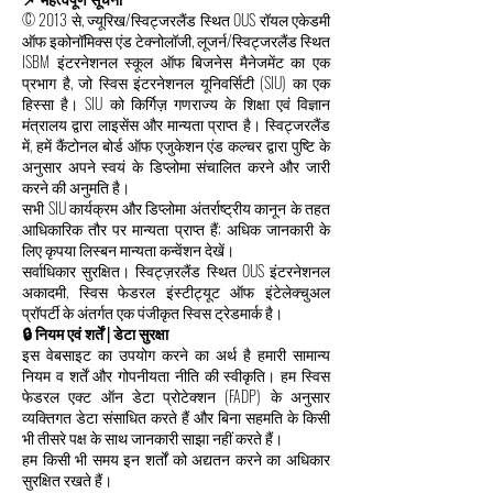
© 2013 से, ज्यूरिख/स्विट्जरलैंड स्थित OUS रॉयल एकेडमी
ऑफ इकोनॉमिक्स एंड टेक्नोलॉजी, लूजर्न/स्विट्जरलैंड स्थित
ISBM इंटरनेशनल स्कूल ऑफ बिजनेस मैनेजमेंट का एक
प्रभाग है, जो स्विस इंटरनेशनल यूनिवर्सिटी (SIU) का एक
हिस्सा है। SIU को किर्गिज़ गणराज्य के शिक्षा एवं विज्ञान
मंत्रालय द्वारा लाइसेंस और मान्यता प्राप्त है। स्विट्जरलैंड
में, हमें कैंटोनल बोर्ड ऑफ एजुकेशन एंड कल्चर द्वारा पुष्टि के
अनुसार अपने स्वयं के डिप्लोमा संचालित करने और जारी
करने की अनुमति है।
सभी SIU कार्यक्रम और डिप्लोमा अंतर्राष्ट्रीय कानून के तहत
आधिकारिक तौर पर मान्यता प्राप्त हैं; अधिक जानकारी के
लिए कृपया लिस्बन मान्यता कन्वेंशन देखें।
सर्वाधिकार सुरक्षित। स्विट्ज़रलैंड स्थित OUS इंटरनेशनल
अकादमी, स्विस फेडरल इंस्टीट्यूट ऑफ इंटेलेक्चुअल
प्रॉपर्टी के अंतर्गत एक पंजीकृत स्विस ट्रेडमार्क है।
🔒 नियम एवं शर्तें | डेटा सुरक्षा
इस वेबसाइट का उपयोग करने का अर्थ है हमारी सामान्य
नियम व शर्तें और गोपनीयता नीति की स्वीकृति। हम स्विस
फेडरल एक्ट ऑन डेटा प्रोटेक्शन (FADP) के अनुसार
व्यक्तिगत डेटा संसाधित करते हैं और बिना सहमति के किसी
भी तीसरे पक्ष के साथ जानकारी साझा नहीं करते हैं।
हम किसी भी समय इन शर्तों को अद्यतन करने का अधिकार
सुरक्षित रखते हैं।