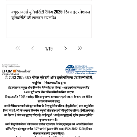
क्यूएस वर्ल्ड यूनिवर्सिटी रैंकिंग 2026: स्विस इंटरनेशनल
यूनिवर्सिटी की शानदार उपलब्धि
1
/
19
©
2013-2025
OUS रॉयल एकेडमी ऑफ इकोनॉमिक्स एंड टेक्नोलॉजी,
ज्यूरिख - स्विटजरलैंड द्वारा
इंटरनेशनल स्कूल ऑफ बिजनेस मैनेजमेंट का हिस्सा - आईएसबीएम स्विट्जरलैंड
EACC यूरो-अरब चैंबर ऑफ कॉमर्स के शिक्षा सदस्य
स्विट्जरलैंड में
GQA स्वतंत्र वैश्विक गुणवत्ता आश्वासन प्रयोगशाला के साथ एक शैक्षिक
सदस्य के रूप में संबद्ध
हमारी शैक्षिक प्रणाली को
दूरस्थ शिक्षा के लिए यूरोपीय परिषद
(ईयूसीडीएल)
द्वारा अनुमोदित
किया गया है, जो कि
अग्रणी बिजनेस स्कूलों और संस्थानों की यूरोपीय परिषद (ईसीएलबीएस)
का हिस्सा है और यह यूएसए सीएचईए आईक्यूजी / आईएनक्यूएएएचई यूरोप द्वारा अनुमोदित
गुणवत्ता सदस्य है।
अपने विद्वानों के पेपर्स को समकक्ष समीक्षा प्रकाशन के लिए प्रस्तुत करें: अनवीलिंग सेवन
कॉन्टिनेंट्स ईयरबुक जर्नल "U7Y जर्नल" (www.U7Y.com) ISSN: 3042-4399 (स्विस
नेशनल लाइब्रेरी द्वारा पंजीकृत)