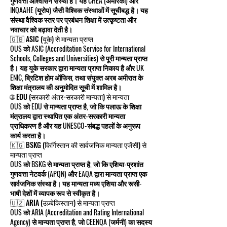
गुणवत्ता आश्वासन संस्था है। यह CHEA (अमेरिका) और
INQAAHE (यूरोप) जैसी वैश्विक संस्थाओं में सूचीबद्ध है। यह
संस्था वैश्विक स्तर पर प्रबंधन शिक्षा में उत्कृष्टता और
नवाचार को बढ़ावा देती है।
🇬🇧 ASIC (यूके) से मान्यता प्राप्त
OUS को ASIC (Accreditation Service for International
Schools, Colleges and Universities) से पूरी मान्यता प्राप्त
है। यह यूके सरकार द्वारा मान्यता प्राप्त निकाय है और UK
ENIC, ब्रिटिश होम ऑफिस, तथा संयुक्त अरब अमीरात के
शिक्षा मंत्रालय की अनुमोदित सूची में शामिल है।
🌐 EDU (सरकारी अंतर-सरकारी मान्यता) से मान्यता
OUS को EDU से मान्यता प्राप्त है, जो कि पलाऊ के शिक्षा
मंत्रालय द्वारा स्थापित एक अंतर-सरकारी मान्यता
प्राधिकरण है और यह UNESCO-संबद्ध पहलों के अनुरूप
कार्य करता है।
🇰🇬 BSKG (किर्गिस्तान की सार्वजनिक मान्यता एजेंसी) से
मान्यता प्राप्त
OUS को BSKG से मान्यता प्राप्त है, जो कि एशिया-प्रशांत
गुणवत्ता नेटवर्क (APQN) और EAQA द्वारा मान्यता प्राप्त एक
सार्वजनिक संस्था है। यह मान्यता मध्य एशिया और रूसी-
भाषी देशों में व्यापक रूप से स्वीकृत है।
🇺🇿 ARIA (उज़्बेकिस्तान) से मान्यता प्राप्त
OUS को ARIA (Accreditation and Rating International
Agency) से मान्यता प्राप्त है, जो CEENQA (जर्मनी) का सदस्य