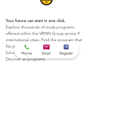
Your future can start in one click.
Explore thousands of study programs
offered within the VBNN Group across 9
international cities. Find the program that
fits your goals, your language, and your
future.
Phone
Email
Register
Discover all programs
here:
https://executive.swissuniversity.com/
VBNN Smart Education Group©
A name registered with the Swiss Federal
Institute of Intellectual Property under No.
845306 (Nice Classification: 9, 41, 42.).
VBNN FZE LLC. A Smart Education
Group company. Licensed in the UAE
under No.
262425649888
. Delivering