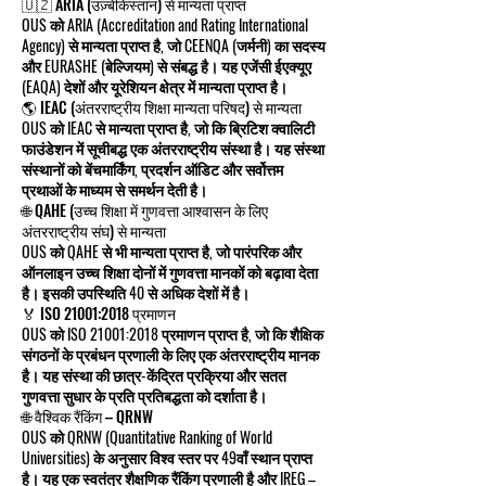
🇺🇿 ARIA (उज़्बेकिस्तान) से मान्यता प्राप्त
OUS को ARIA (Accreditation and Rating International
Agency) से मान्यता प्राप्त है, जो CEENQA (जर्मनी) का सदस्य
और EURASHE (बेल्जियम) से संबद्ध है। यह एजेंसी ईएक्यूए
(EAQA) देशों और यूरेशियन क्षेत्र में मान्यता प्राप्त है।
🌎 IEAC (अंतरराष्ट्रीय शिक्षा मान्यता परिषद) से मान्यता
OUS को IEAC से मान्यता प्राप्त है, जो कि ब्रिटिश क्वालिटी
फाउंडेशन में सूचीबद्ध एक अंतरराष्ट्रीय संस्था है। यह संस्था
संस्थानों को बेंचमार्किंग, प्रदर्शन ऑडिट और सर्वोत्तम
प्रथाओं के माध्यम से समर्थन देती है।
🌐 QAHE (उच्च शिक्षा में गुणवत्ता आश्वासन के लिए
अंतरराष्ट्रीय संघ) से मान्यता
OUS को QAHE से भी मान्यता प्राप्त है, जो पारंपरिक और
ऑनलाइन उच्च शिक्षा दोनों में गुणवत्ता मानकों को बढ़ावा देता
है। इसकी उपस्थिति 40 से अधिक देशों में है।
🏅 ISO 21001:2018 प्रमाणन
OUS को ISO 21001:2018 प्रमाणन प्राप्त है, जो कि शैक्षिक
संगठनों के प्रबंधन प्रणाली के लिए एक अंतरराष्ट्रीय मानक
है। यह संस्था की छात्र-केंद्रित प्रक्रिया और सतत
गुणवत्ता सुधार के प्रति प्रतिबद्धता को दर्शाता है।
🌐 वैश्विक रैंकिंग – QRNW
OUS को QRNW (Quantitative Ranking of World
Universities) के अनुसार विश्व स्तर पर 49वाँ स्थान प्राप्त
है। यह एक स्वतंत्र शैक्षणिक रैंकिंग प्रणाली है और IREG –