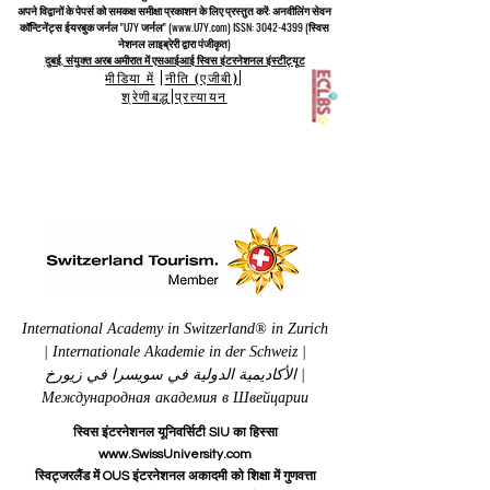
अपने विद्वानों के पेपर्स को समकक्ष समीक्षा प्रकाशन के लिए प्रस्तुत करें: अनवीलिंग सेवन
कॉन्टिनेंट्स ईयरबुक जर्नल "U7Y जर्नल" (www.U7Y.com) ISSN: 3042-4399 (स्विस
नेशनल लाइब्रेरी द्वारा पंजीकृत)
दुबई, संयुक्त अरब अमीरात में एसआईआई स्विस इंटरनेशनल इंस्टीट्यूट
मीडिया में
|
नीति (एजीबी)
|
श्रेणीबद्ध
|
प्रत्यायन
International Academy in Switzerland® in Zurich
| Internationale Akademie in der Schweiz |
الأكاديمية الدولية في سويسرا في زيورخ |
Международная академия в Швейцарии
स्विस इंटरनेशनल यूनिवर्सिटी SIU का हिस्सा
www.SwissUniversity.com
स्विट्जरलैंड में OUS इंटरनेशनल अकादमी को शिक्षा में गुणवत्ता