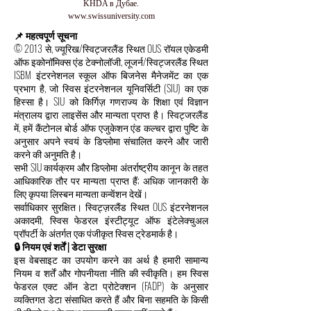
KHDA в Дубае.
www.swissuniversity.com
📌 महत्वपूर्ण सूचना
© 2013 से, ज्यूरिख/स्विट्जरलैंड स्थित OUS रॉयल एकेडमी
ऑफ इकोनॉमिक्स एंड टेक्नोलॉजी, लूजर्न/स्विट्जरलैंड स्थित
ISBM इंटरनेशनल स्कूल ऑफ बिजनेस मैनेजमेंट का एक
प्रभाग है, जो स्विस इंटरनेशनल यूनिवर्सिटी (SIU) का एक
हिस्सा है। SIU को किर्गिज़ गणराज्य के शिक्षा एवं विज्ञान
मंत्रालय द्वारा लाइसेंस और मान्यता प्राप्त है। स्विट्जरलैंड
में, हमें कैंटोनल बोर्ड ऑफ एजुकेशन एंड कल्चर द्वारा पुष्टि के
अनुसार अपने स्वयं के डिप्लोमा संचालित करने और जारी
करने की अनुमति है।
सभी SIU कार्यक्रम और डिप्लोमा अंतर्राष्ट्रीय कानून के तहत
आधिकारिक तौर पर मान्यता प्राप्त हैं; अधिक जानकारी के
लिए कृपया लिस्बन मान्यता कन्वेंशन देखें।
सर्वाधिकार सुरक्षित। स्विट्ज़रलैंड स्थित OUS इंटरनेशनल
अकादमी, स्विस फेडरल इंस्टीट्यूट ऑफ इंटेलेक्चुअल
प्रॉपर्टी के अंतर्गत एक पंजीकृत स्विस ट्रेडमार्क है।
🔒 नियम एवं शर्तें | डेटा सुरक्षा
इस वेबसाइट का उपयोग करने का अर्थ है हमारी सामान्य
नियम व शर्तें और गोपनीयता नीति की स्वीकृति। हम स्विस
फेडरल एक्ट ऑन डेटा प्रोटेक्शन (FADP) के अनुसार
व्यक्तिगत डेटा संसाधित करते हैं और बिना सहमति के किसी