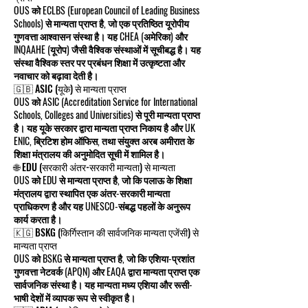
OUS को ECLBS (European Council of Leading Business
Schools) से मान्यता प्राप्त है, जो एक प्रतिष्ठित यूरोपीय
गुणवत्ता आश्वासन संस्था है। यह CHEA (अमेरिका) और
INQAAHE (यूरोप) जैसी वैश्विक संस्थाओं में सूचीबद्ध है। यह
संस्था वैश्विक स्तर पर प्रबंधन शिक्षा में उत्कृष्टता और
नवाचार को बढ़ावा देती है।
🇬🇧 ASIC (यूके) से मान्यता प्राप्त
OUS को ASIC (Accreditation Service for International
Schools, Colleges and Universities) से पूरी मान्यता प्राप्त
है। यह यूके सरकार द्वारा मान्यता प्राप्त निकाय है और UK
ENIC, ब्रिटिश होम ऑफिस, तथा संयुक्त अरब अमीरात के
शिक्षा मंत्रालय की अनुमोदित सूची में शामिल है।
🌐 EDU (सरकारी अंतर-सरकारी मान्यता) से मान्यता
OUS को EDU से मान्यता प्राप्त है, जो कि पलाऊ के शिक्षा
मंत्रालय द्वारा स्थापित एक अंतर-सरकारी मान्यता
प्राधिकरण है और यह UNESCO-संबद्ध पहलों के अनुरूप
कार्य करता है।
🇰🇬 BSKG (किर्गिस्तान की सार्वजनिक मान्यता एजेंसी) से
मान्यता प्राप्त
OUS को BSKG से मान्यता प्राप्त है, जो कि एशिया-प्रशांत
गुणवत्ता नेटवर्क (APQN) और EAQA द्वारा मान्यता प्राप्त एक
सार्वजनिक संस्था है। यह मान्यता मध्य एशिया और रूसी-
भाषी देशों में व्यापक रूप से स्वीकृत है।