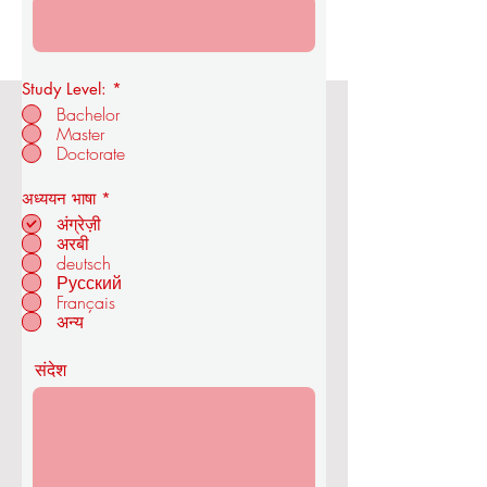
Study Level:
*
Bachelor
Master
ओयूएस रॉयल एकेडमी ऑफ इकोनॉमिक्स एंड
Doctorate
टेक्नोलॉजी
आ
अध्ययन भाषा
*
व
अंग्रेज़ी
श्य
अरबी
क
deutsch
ज्यूरिख में - स्विट्जरलैंड
Русский
Français
अन्य
संदेश