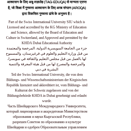
आश्वासन के लिए अबू-ग़ज़ालेह (TAG-EDUQA) से मान्यता प्राप्त
है, जो शिक्षा में गुणवत्ता आश्वासन के लिए अरब संगठन (AROQA)
द्वारा विकसित गुणवत्ता ढांचे के अनुरूप है।
Part of the Swiss International University SIU which is
Licensed and accredited by the KG Ministry of Education
and Science, allowed by the Board of Education and
Culture in Switzerland, and Approved and permitted by the
KHDA Dubai Educational Authority
جزء من الجامعة السويسرية الدولية، المرخصة والمعتمدة
من قبل وزارة التعليم والعلوم في قرغيزستان، والمسموح
لها بالعمل من قبل مجلس التعليم والثقافة في سويسرا،
والمرخصة والمصرح لها من قبل هيئة المعرفة والتنمية
البشرية في دبي
Teil der Swiss International University, die von dem
Bildungs- und Wissenschaftsministerium der Kirgisischen
Republik lizenziert und akkreditiert ist, vom Bildungs- und
Kulturrat der Schweiz zugelassen und von der
Bildungsbehörde KHDA in Dubai genehmigt und erlaubt
wurde.
Часть Швейцарского Международного Университета,
который лицензирован и аккредитован Министерством
образования и науки Кыргызской Республики,
разрешен Советом по образованию и культуре
Швейцарии и одобрен Образовательным управлением