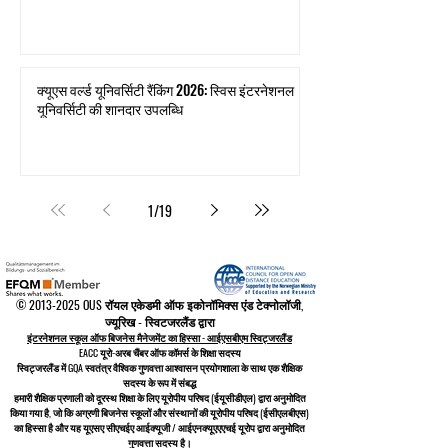
क्यूएस वर्ल्ड यूनिवर्सिटी रैंकिंग 2026: स्विस इंटरनेशनल
यूनिवर्सिटी की शानदार उपलब्धि
1
/
19
©
2013-2025
OUS रॉयल एकेडमी ऑफ इकोनॉमिक्स एंड टेक्नोलॉजी,
ज्यूरिख - स्विटजरलैंड द्वारा
इंटरनेशनल स्कूल ऑफ बिजनेस मैनेजमेंट का हिस्सा - आईएसबीएम स्विट्जरलैंड
EACC यूरो-अरब चैंबर ऑफ कॉमर्स के शिक्षा सदस्य
स्विट्जरलैंड में
GQA स्वतंत्र वैश्विक गुणवत्ता आश्वासन प्रयोगशाला के साथ एक शैक्षिक
सदस्य के रूप में संबद्ध
हमारी शैक्षिक प्रणाली को
दूरस्थ शिक्षा के लिए यूरोपीय परिषद
(ईयूसीडीएल)
द्वारा अनुमोदित
किया गया है, जो कि
अग्रणी बिजनेस स्कूलों और संस्थानों की यूरोपीय परिषद (ईसीएलबीएस)
का हिस्सा है और यह यूएसए सीएचईए आईक्यूजी / आईएनक्यूएएएचई यूरोप द्वारा अनुमोदित
गुणवत्ता सदस्य है।