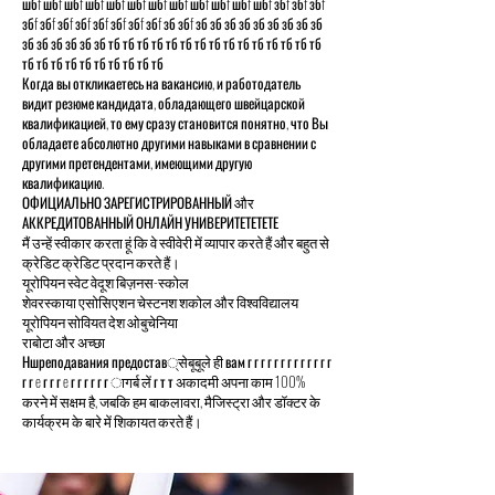
шбf шбf шбf шбf шбf шбf шбf шбf шбf шбf шбf шбf збf збf збf
збf збf збf збf збf збf збf збf зб збf зб зб зб зб зб зб зб зб зб
зб зб зб зб зб зб тб тб тб тб тб тб тб тб тб тб тб тб тб тб тб
тб тб тб тб тб тб тб тб тб тб
Когда вы откликаетесь на вакансию, и работодатель
видит резюме кандидата, обладающего швейцарской
квалификацией, то ему сразу становится понятно, что Вы
обладаете абсолютно другими навыками в сравнении с
другими претендентами, имеющими другую
квалификацию.
ОФИЦИАЛЬНО ЗАРЕГИСТРИРОВАННЫЙ और
АККРЕДИТОВАННЫЙ ОНЛАЙН УНИВЕРИТЕТЕТЕТЕ
मैं उन्हें स्वीकार करता हूं कि वे स्वीवेरी में व्यापार करते हैं और बहुत से
क्रेडिट क्रेडिट प्रदान करते हैं।
यूरोपियन स्वेट वेदूश बिज़नस-स्कोल
शेवरस्काया एसोसिएशन चेस्टनश शकोल और विश्वविद्यालय
यूरोपियन सोवियत देश ओबुचेनिया
राबोटा और अच्छा
Ншреподавания предостав्सेबूबूले ही вам г г г г г г г г г г г г г
г г e г г г e г г г г г г ागर्ब लें г т т अकादमी अपना काम 100%
करने में सक्षम है, जबकि हम बाकलावरा, मैजिस्ट्रा और डॉक्टर के
कार्यक्रम के बारे में शिकायत करते हैं।