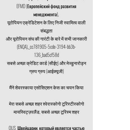
EFMD (Европейский фонд развития
менеджмента),
यूरोपियन एक्रेडिटेशन के लिए निजी स्वामित्व वाली
संबद्धता
और यूरोपियन संघ की गारंटी के बारे में सभी जानकारी
(ENQA),_cc781905-5cde-3194-bb3b-
136_bad5cf58d
सबसे अच्छा क्रेडिट कार्ड (सीईए) और मेज्डुनारोड्न
ग्रुप ग्रुप (आईक्यूजी)
मैंने शेवरस्काया एसोसिएशन केस का चयन किया
मेरा सबसे अच्छा शहर श्वेरास्कोगो टूरिस्टीस्कोगो
मायस्विट्ज़रलैंड, सबसे अच्छा टूरिस्म शहर
OUS Швейцарии, который является частью