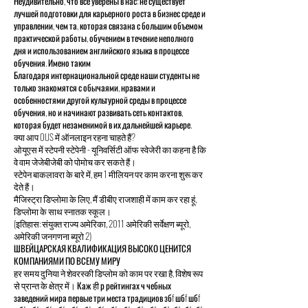
Неудивительно, что все уверены в нас: не существует
лучшей подготовки для карьерного роста в бизнес среде и
управлении, чем та, которая связана с большим объемом
практической работы, обучением в течение неполного
дня и использованием английского языка в процессе
обучения. Имено таким
Благодаря интернациональной среде наши студенты не
только знакомятся с обычаями, нравами и
особенностями другой культурной среды в процессе
обучения, но и начинают развивать сеть контактов,
которая будет незаменимой в их дальнейшей карьере.
क्या आप OUS में ऑनलाइन रहना चाहते हैं?
ओयूएस में स्टेपनी स्टेपेनी - यूनिवर्सिटी ऑफ स्वेजेरी का कहना है कि
वे वाम जेजेबीजेबी को पोमोच कर सकते हैं।
स्टेपेन बाकलावरा के बारे में, हम 1 मीलियन पर काम करना शुरू कर
देते हैं।
मैजिस्ट्रा डिप्लोमा के लिए, मैं डीबीए राजशाही में काम कर रहा हूं,
डिप्लोमा के साथ स्नातक स्कूल।
(इतिहास: संयुक्त राज्य अमेरिका, 2011 अमेरिकी सर्वेक्षण ब्यूरो,
अमेरिकी जनगणना ब्यूरो 2)
ШВЕЙЦАРСКАЯ КВАЛИФИКАЦИЯ ВЫСОКО ЦЕНИТСЯ
КОМПАНИЯМИ ПО ВСЕМУ МИРУ
हर समय दुनिया ने शेवरस्की डिप्लोम को काम पर रखा है, विशेष रूप
से प्रान्त के क्षेत्र में। Каж ही р рейтингах ч чебных
заведений мира первые три места традициов збf шбf шбf