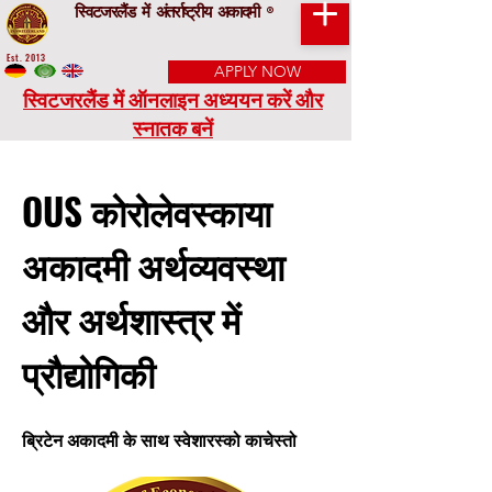
स्विटजरलैंड में अंतर्राष्ट्रीय अकादमी
®
Est. 2013
APPLY NOW
स्विटजरलैंड में ऑनलाइन अध्ययन करें और
स्नातक बनें
OUS कोरोलेवस्काया
अकादमी अर्थव्यवस्था
और अर्थशास्त्र में
प्रौद्योगिकी
ब्रिटेन अकादमी के साथ स्वेशारस्को काचेस्तो