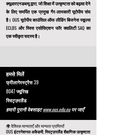
क्यूआरएनडब्ल्यू द्वारा, जो शिक्षा में उत्कृष्टता को बढ़ावा देने
के लिए समर्पित एक
प्रमुख गैर-लाभकारी यूरोपीय संघ
है। OUS
यूरोपीय काउंसिल ऑफ लीडिंग बिजनेस स्कूल्स
ECLBS
और स्विस एसोसिएशन फॉर क्वालिटी SAQ का
एक स्वीकृत सदस्य है।
हमसे मिलें
फ्रीलागेरस्ट्रैस 39
8047 ज्यूरिख
स्विट्ज़रलैंड
हमारी पुरानी वेबसाइट
www.ous.edu.eu
पर जाएँ
🌍 वैश्विक मान्यताएँ और मान्यता प्राप्तियाँ
OUS इंटरनेशनल अकैडमी, स्विट्ज़रलैंड शैक्षणिक उत्कृष्टता