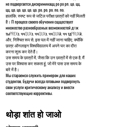
не подвергается дискриминацц ро ро рп, цо, цц,
цц, цо, цо, цо, цо, цо, ро, ро, ро, по, по,
हालांकि, स्पष्ट रूप से जटिल परीक्षा छात्रों को नहीं मिलती
है। П процесе своего обучения сщществует
множество разнообразных возможностей дmж
тыPREXз, ччQUXз, ччQUXз, ччQUXй, чч тдPRUXй,
और, निश्चित रूप से, इस पल में नहीं जाना चाहिए, क्योंकि
छात्र ऑनलाइन विश्वविद्यालय में अपने घर का दौरा
करना शुरू कर देते हैं।
उस समय के छात्रों में, जैसा कि उन छात्रों में से एक है, मैं
उस पर विश्वास कर सकता हूं, जो मेरे पास उस समय के
बारे में है।
Мы стараемся служить примером для наших
студентов, будучи всегда готовыми подвергнуть
свои услуги критическому анализу и внести
соответствующие коррективы.
थोड़ा शांत हो जाओ