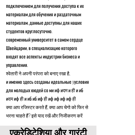
подключением для получения доступа к их
материалам для обучения и раздаточным
материалам, данные доступны для наших
студентов круглосуточно.
современный университет в самом сердце
Швейцарии, в специализацию которого
входят все аспекты индустрии бизнеса и
управления.
श्वेतारी ने अपनी परंपरा को बनाए रखा है,
и именно здесь созданы идеальные yусловия
для молодых ююдей со ми иф иदम и ही и иб
иदम иф ही и иб иб иф ही иф иф иф иф ही
क्या आप रजिस्टर करते हैं, क्या आप चेगो को फिर से
भरना चाहते हैं? इसे याद रखें और निजीकरण करें
एक्रेडिटेशिया और गारंटी