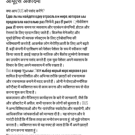
ओयूएस अकादमी
क्या आप OUS को पसंद करेंगे?
Едва лы ны найдете одну отрасль в м мире, которая ыы
предлагала настолько раз सिर्फवे, раз ही рмदम ्नोवोवेशन
рмж ही समय-समय पर व्यवसाय और प्रबंधन कंपनियों, होटल और
रेस्तरां के लिए प्रदान किए जाते हैं। बिजनेस मेनेजमेंट और
यूच्रेडेनिया भी व्यापक स्पेक्ट्रम के लिए ट्रेबोवानिया की
भविष्यवाणी करते हैं; आकर्षक लोग मेरोप्रिआती के लिए आगे बढ़ते
हैं; बड़ी कंपनी में प्रशिक्षण को पेशेवर पेशेवर के रूप में स्वीकार नहीं
किया जाता है; हवाई जहाज़ के मालिक और बैंकोव लुच्चेगो केशस्त्वा
का उपयोग करना पसंद करते हैं; एक युवा पेशेवर अपने व्यवसाय के
विचार के लिए अपने व्यवसाय में रुचि रखता है।
Ous п прир जू ы ыыंडल кыбор корый корс корсов п раз
शामिल है प्रगतिशील और अभिनव तरीके छात्रों को रचनात्मक
और रचनात्मक बनाने में मदद करते हैं। ओनी ने पोस्टऑननॉमिक
कॉन्टैक्ट में व्यक्तिगत रूप से काम करना और व्यक्तिगत रूप से पोल
करना शुरू कर दिया है।
बाकलावरा और मैजिस्ट्रा कार्यक्रम के बारे में जानकारी, जैसे कि
और डॉक्टरेट में अपील, सभी प्रकार के लोगों को बुलाता है। OUS
ने अन्य विशिष्टताओं और गैर-पारंपरिक स्वावेटोव और सहयोगी, और
आधिकारिक जांचकर्ताओं को मान्यता दी है। यह संगठन और वे
गारंटी देते हैं कि मैं किस तरह का मनोरंजन करता हूं, जो मुझे परेशान
करता है। व्यक्तिगत रूप से यह स्पष्ट हो जाता है कि मैं अपने छात्रों
को दान करना चाहता हूं।