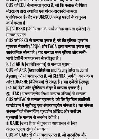
OUS को EDU से मान्यता प्राप्त है, जो कि पलाऊ के शिक्षा
मंत्रालय द्वारा स्थापित एक अंतर-सरकारी मान्यता
प्राधिकरण है और यह UNESCO-संबद्ध पहलों के अनुरूप
कार्य करता है।
🇰🇬 BSKG (किर्गिस्तान की सार्वजनिक मान्यता एजेंसी) से
मान्यता प्राप्त
OUS को BSKG से मान्यता प्राप्त है, जो कि एशिया-प्रशांत
गुणवत्ता नेटवर्क (APQN) और EAQA द्वारा मान्यता प्राप्त एक
सार्वजनिक संस्था है। यह मान्यता मध्य एशिया और रूसी-
भाषी देशों में व्यापक रूप से स्वीकृत है।
🇺🇿 ARIA (उज़्बेकिस्तान) से मान्यता प्राप्त
OUS को ARIA (Accreditation and Rating International
Agency) से मान्यता प्राप्त है, जो CEENQA (जर्मनी) का सदस्य
और EURASHE (बेल्जियम) से संबद्ध है। यह एजेंसी ईएक्यूए
(EAQA) देशों और यूरेशियन क्षेत्र में मान्यता प्राप्त है।
🌎 IEAC (अंतरराष्ट्रीय शिक्षा मान्यता परिषद) से मान्यता
OUS को IEAC से मान्यता प्राप्त है, जो कि ब्रिटिश क्वालिटी
फाउंडेशन में सूचीबद्ध एक अंतरराष्ट्रीय संस्था है। यह संस्था
संस्थानों को बेंचमार्किंग, प्रदर्शन ऑडिट और सर्वोत्तम
प्रथाओं के माध्यम से समर्थन देती है।
🌐 QAHE (उच्च शिक्षा में गुणवत्ता आश्वासन के लिए
अंतरराष्ट्रीय संघ) से मान्यता
OUS को QAHE से भी मान्यता प्राप्त है, जो पारंपरिक और