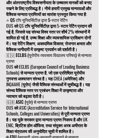
और अंतरराष्ट्रीय विश्वसनीयता के उच्चतम मानकों को बनाए
रखने के लिए प्रतिबद्ध है। नीचे हमारी प्रमुख मान्यताओं और
वैश्विक मान्यता प्राप्तियों का सारांश प्रस्तुत किया गया है:
⭐ QS टॉप यूनिवर्सिटीज़ द्वारा 5-स्टार रेटिंग
OUS को QS टॉप यूनिवर्सिटीज़ द्वारा 5-स्टार रेटिंग प्रदान की
गई है, जिससे यह संस्था विश्व स्तर पर शीर्ष 2% संस्थानों में
शामिल हो गई है, उच्च शिक्षा और व्यावसायिक प्रशिक्षण दोनों
में। यह रेटिंग शिक्षण, अकादमिक विकास, रोजगार क्षमता और
वैश्विक भागीदारी में उत्कृष्ट प्रदर्शन को दर्शाती है।
🇪🇺 ECLBS (यूरोपीय व्यवसाय विद्यालय परिषद) से मान्यता
प्राप्त
OUS को ECLBS (European Council of Leading Business
Schools) से मान्यता प्राप्त है, जो एक प्रतिष्ठित यूरोपीय
गुणवत्ता आश्वासन संस्था है। यह CHEA (अमेरिका) और
INQAAHE (यूरोप) जैसी वैश्विक संस्थाओं में सूचीबद्ध है। यह
संस्था वैश्विक स्तर पर प्रबंधन शिक्षा में उत्कृष्टता और
नवाचार को बढ़ावा देती है।
🇬🇧 ASIC (यूके) से मान्यता प्राप्त
OUS को ASIC (Accreditation Service for International
Schools, Colleges and Universities) से पूरी मान्यता प्राप्त
है। यह यूके सरकार द्वारा मान्यता प्राप्त निकाय है और UK
ENIC, ब्रिटिश होम ऑफिस, तथा संयुक्त अरब अमीरात के
शिक्षा मंत्रालय की अनुमोदित सूची में शामिल है।
🌐 EDU (सरकारी अंतर-सरकारी मान्यता) से मान्यता