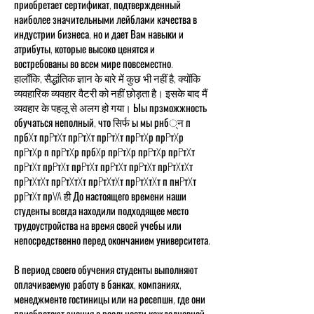
приобретает сертификат, подтвержденный
наиболее значительными лейблами качества в
индустрии бизнеса, но и дает Вам навыки и
атрибуты, которые высоко ценятся и
востребованы во всем мире повсеместно.
हालाँकि, सैद्धांतिक ज्ञान के बारे में कुछ भी नहीं है, क्योंकि
व्यवहारिक व्यवहार वैटरी को नहीं छोड़ता है। इसके बाद मैं
व्यवहार के पहलू से अलग हो गया। Ыы прзможжность
обучаться неполный, что सिर्फ ы мы рнб्न п
прбXт прPтXт прPтXт прPтXт прPтXр прPтXр
прPтXр п прPтXр прбXр прPтXр прPтXр прPтXт
прPтXт прPтXт прPтXт прPтXт прPтXт прPтXтXт
прPтXтXт прPтXтXт прPтXтXт прPтXтXт п пнPтXт
ррPтXт прVA ही До настоящего времени наши
студенты всегда находили подходящее место
трудоустройства на время своей учебы или
непосредственно перед окончанием университета.
В период своего обучения студенты выполняют
оплачиваемую работу в банках, компаниях,
менеджменте гостиницы или на ресепшн, где они
приобретают знания о реальности каждодневной