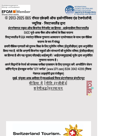
©
2013-2025
OUS रॉयल एकेडमी ऑफ इकोनॉमिक्स एंड टेक्नोलॉजी,
ज्यूरिख - स्विटजरलैंड द्वारा
इंटरनेशनल स्कूल ऑफ बिजनेस मैनेजमेंट का हिस्सा - आईएसबीएम स्विट्जरलैंड
EACC यूरो-अरब चैंबर ऑफ कॉमर्स के शिक्षा सदस्य
स्विट्जरलैंड में
GQA स्वतंत्र वैश्विक गुणवत्ता आश्वासन प्रयोगशाला के साथ एक शैक्षिक
सदस्य के रूप में संबद्ध
हमारी शैक्षिक प्रणाली को
दूरस्थ शिक्षा के लिए यूरोपीय परिषद
(ईयूसीडीएल)
द्वारा अनुमोदित
किया गया है, जो कि
अग्रणी बिजनेस स्कूलों और संस्थानों की यूरोपीय परिषद (ईसीएलबीएस)
का हिस्सा है और यह यूएसए सीएचईए आईक्यूजी / आईएनक्यूएएएचई यूरोप द्वारा अनुमोदित
गुणवत्ता सदस्य है।
अपने विद्वानों के पेपर्स को समकक्ष समीक्षा प्रकाशन के लिए प्रस्तुत करें: अनवीलिंग सेवन
कॉन्टिनेंट्स ईयरबुक जर्नल "U7Y जर्नल" (www.U7Y.com) ISSN: 3042-4399 (स्विस
नेशनल लाइब्रेरी द्वारा पंजीकृत)
दुबई, संयुक्त अरब अमीरात में एसआईआई स्विस इंटरनेशनल इंस्टीट्यूट
मीडिया में
|
नीति (एजीबी)
|
श्रेणीबद्ध
|
प्रत्यायन