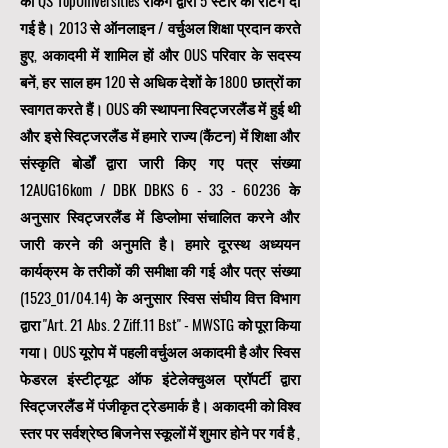
को QS TopUniversities रैंकिंग द्वारा 5 स्टार की रेटिंग दी
गई है। 2013 से ऑनलाइन / वर्चुअल शिक्षा प्रदान करते
हुए, अकादमी में शामिल हों और OUS परिवार के सदस्य
बनें, हर साल हम 120 से अधिक देशों के 1800 छात्रों का
स्वागत करते हैं। OUS की स्थापना स्विट्जरलैंड में हुई थी
और इसे स्विट्जरलैंड में हमारे राज्य (कैंटन) में शिक्षा और
संस्कृति बोर्डों द्वारा जारी किए गए पत्र संख्या
12AUG16kom / DBK DBKS
6 - 33 - 60236
के
अनुसार स्विट्जरलैंड में डिप्लोमा संचालित करने और
जारी करने की अनुमति है। हमारे दूरस्थ अध्ययन
कार्यक्रम के तरीकों की समीक्षा की गई और पत्र संख्या
(1523_01/04.14) के अनुसार स्विस संघीय वित्त विभाग
द्वारा "Art. 21 Abs. 2 Ziff.11 Bst" - MWSTG को पूरा किया
गया। OUS यूरोप में पहली वर्चुअल अकादमी है और स्विस
फेडरल इंस्टीट्यूट ऑफ इंटेलेक्चुअल प्रॉपर्टी द्वारा
स्विट्जरलैंड में पंजीकृत ट्रेडमार्क है। अकादमी को विश्व
स्तर पर सर्वश्रेष्ठ बिजनेस स्कूलों में शुमार होने पर गर्व है
,