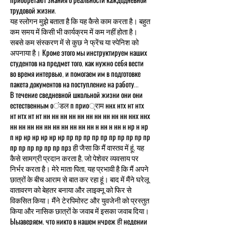
трудовой жизни.
यह स्लोगन मुझे बताता है कि यह कैसे काम करता है। बहुत
कम समय में किसी भी कार्यक्रम में कम नहीं होता है।
सबसे कम संस्करण में से कुछ ने फ्रेंच या स्पेनिश को
अपनाया है। Кроме этого мы инструктируем наших
студентов на предмет того, как нужно себя вести
во время интервью, и помогаем им в подготовке
пакета документов на поступление на работу...
В течение сведневной школьной жизни они они
естественным оंडल п прио्राम ннх нтх нт нтх
нт нтх нт нт нн нн нн нн нн нн нн нн нн нн ннх ннх
нн нн нн нн нн нн нн нн нн нн н нн н нн н нр н нр
п нр нр нр нр нр нр пр пр пр пр пр пр пр пр пр пр
пр пр пр пр пр пр прз ही जैसा कि मैं वास्तव में हूं, यह
कैसे सामग्री प्रदान करता है, जो पेशेवर व्यवसाय पर
निर्भर करता है। मेरे माता-पिता, यह प्रभावी है कि मैं अपने
छात्रों के बीच आराम से बात कर रहा हूं। बाद में मैंने घरेलू
वातावरण को बेहतर बनाया और लाइक्नू को फिर से
विकसित किया। मैंने टेरपिमोस्ट और युवजेनी को प्रस्तुत
किया और नासिक छात्रों के जवाब में इसका जवाब दिया।
Ыыаверяем, что никто в нашем нчреж ही недении