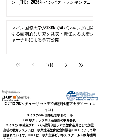
スイス国際大学が世界のトップエリート入
り：タイムズ・ハイヤー・エデュケーショ
ン（THE）2026年インパクトランキングの
イノベーション分野で世界トップ500にラ
ンクイン
スイス国際大学がSSRNでAIバンキングに関
する画期的な研究を発表：責任ある技術ジ
ャーナルによる事前公開
1
/
18
©
2013-2025
チューリッヒ王立経済技術アカデミー（ス
イス）
スイスのISBM国際経営学部の一部
EACC欧州アラブ商工会議所の教育会員
スイスの
GQA独立グローバル品質保証ラボに教育会員として加盟