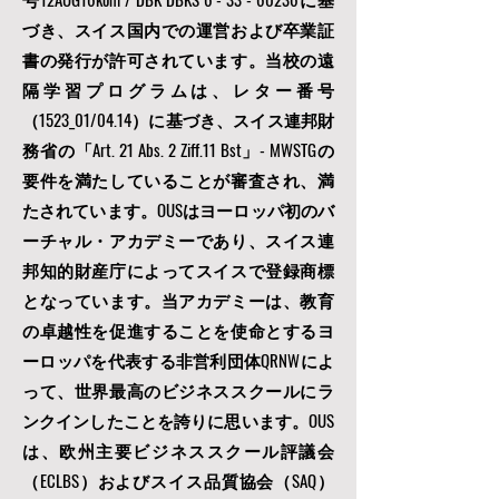
ン）教育文化委員会が発行するレター番
号12AUG16kom / DBK DBKS
6 - 33 - 60236
に基
づき、スイス国内での運営および卒業証
書の発行が許可されています。当校の遠
隔学習プログラムは、レター番号
（1523_01/04.14）に基づき、スイス連邦財
務省の「Art. 21 Abs. 2 Ziff.11 Bst」- MWSTGの
要件を満たしていることが審査され、満
たされています。OUSはヨーロッパ初のバ
ーチャル・アカデミーであり、スイス連
邦知的財産庁によってスイスで登録商標
となっています。当アカデミーは、教育
の卓越性を促進することを使命とするヨ
ーロッパを代表する非営利団体
QRNWによ
って、
世界最高のビジネススクールにラ
ンクインしたことを誇りに思います。OUS