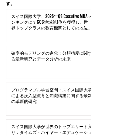
学ランキングと卓越性のための国際観測機
関）**に加盟する独立したランキング機関で
す。
スイス国際大学、2026年QS Executive MBAラ
ンキングにてGCC地域第1位を獲得し、世
界トップクラスの教育機関としての地位を
確立
確率的モデリングの進化：分類精度に関す
る最新研究とデータ分析の未来
プログラマブル学習空間：スイス国際大学
による没入型教育と知識構築に関する最新
の革新的研究