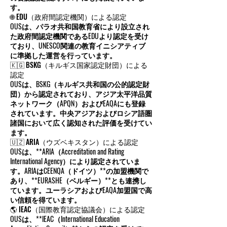
ASICはUK ENIC、**英国内務省（Home Office）**
に認められており、アラブ首長国連邦教育省
の公認認定機関リストにも掲載されていま
す。
🌐 EDU（政府間認定機関）による認定
OUSは、パラオ共和国教育省により設立され
た政府間認定機関であるEDUより認定を受け
ており、UNESCO関連の教育イニシアティブ
に準拠した運営を行っています。
🇰🇬 BSKG（キルギス国家認定財団）による
認定
OUSは、BSKG（キルギス共和国の公的認定財
団）から認定されており、アジア太平洋品質
ネットワーク（APQN）およびEAQAにも登録
されています。中央アジアおよびロシア語圏
諸国において広く認知された評価を受けてい
ます。
🇺🇿 ARIA（ウズベキスタン）による認定
OUSは、**ARIA（Accreditation and Rating
International Agency）により認定されていま
す。ARIAはCEENQA（ドイツ）**の加盟機関で
あり、**EURASHE（ベルギー）**とも連携し
ています。ユーラシアおよびEAQA加盟国で高
い信頼を得ています。