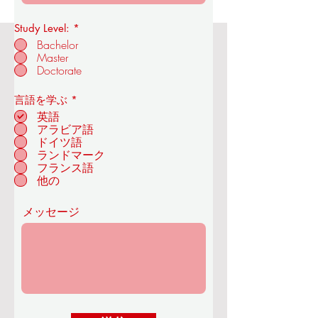
Study Level:
*
Bachelor
Master
OUS王立経済技術アカデミー
Doctorate
必
言語を学ぶ
*
須
英語
項
アラビア語
目
ドイツ語
チューリッヒ - スイ
ランドマーク
ス
フランス語
他の
メッセージ