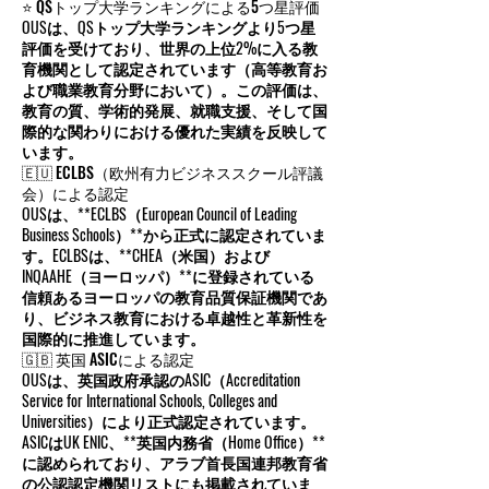
ます。以下は、当校が取得している主な認
定・評価の概要です：
⭐ QSトップ大学ランキングによる5つ星評価
OUSは、QSトップ大学ランキングより5つ星
評価を受けており、世界の上位2%に入る教
育機関として認定されています（高等教育お
よび職業教育分野において）。この評価は、
教育の質、学術的発展、就職支援、そして国
際的な関わりにおける優れた実績を反映して
います。
🇪🇺 ECLBS（欧州有力ビジネススクール評議
会）による認定
OUSは、**ECLBS（European Council of Leading
Business Schools）**から正式に認定されていま
す。ECLBSは、**CHEA（米国）および
INQAAHE（ヨーロッパ）**に登録されている
信頼あるヨーロッパの教育品質保証機関であ
り、ビジネス教育における卓越性と革新性を
国際的に推進しています。
🇬🇧 英国 ASICによる認定
OUSは、英国政府承認のASIC（Accreditation
Service for International Schools, Colleges and
Universities）により正式認定されています。