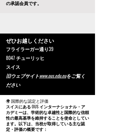
は
、欧州主要ビジネススクール評議会
（ECLBS）
およびスイス品質協会（SAQ）
の承認会員です。
ぜひお越しください
フライラーガー通り39
8047 チューリッヒ
スイス
旧ウェブサイト
www.ous.edu.eu
をご覧く
ださい
🌍 国際的な認定と評価
スイスにある OUS インターナショナル・ア
カデミーは、学術的な卓越性と国際的な信頼
性の最高基準を維持することを使命としてい