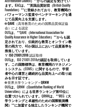
🌎 IEAC（国際教育認定協議会）による認定
OUSは、**IEAC（International Education
Accreditation Council）**からの認定を受けてい
ます。IEACは、**英国品質財団（British Quality
Foundation）**に登録されており、教育機関の
パフォーマンス監査やベンチマーキングを通
じて品質向上を支援します。
🌐 QAHE（高等教育のための国際品質保証協
会）による認定
OUSは、**QAHE（International Association for
Quality Assurance in Higher Education）**からも認
定されており、伝統的な教育とオンライン教
育の両方で、40か国以上において品質基準を
推進しています。
🏅 ISO 21001:2018 認証取得
OUSは、ISO 21001:2018の認証を取得していま
す。この国際標準は、教育機関のマネジメン
トシステム（EOMS）に関するもので、学習
者中心の運営と継続的な品質向上への取り組
みを示す証です。
🌐 世界大学ランキング – QRNW
OUSは、QRNW（Quantitative Ranking of World
Universities）による世界ランキング第49位に
位置づけられています。QRNWは、**IREG（大