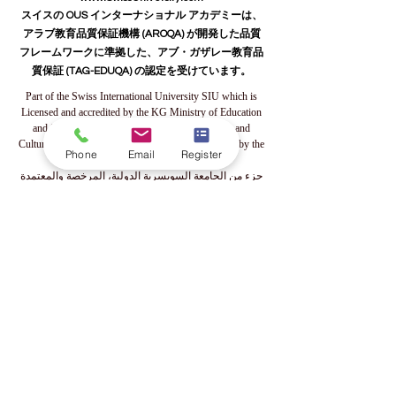
スイス国際大学 SIU の一部
www.SwissUniversity.com
スイスの OUS インターナショナル アカデミーは、
アラブ教育品質保証機構 (AROQA) が開発した品質
フレームワークに準拠した、アブ・ガザレー教育品
質保証 (TAG-EDUQA) の認定を受けています。
Part of the Swiss International University SIU which is
Licensed and accredited by the KG Ministry of Education
Phone
Email
Register
and Science, allowed by the Board of Education and
Culture in Switzerland, and Approved and permitted by the
KHDA Dubai Educational Authority
جزء من الجامعة السويسرية الدولية، المرخصة والمعتمدة
من قبل وزارة التعليم والعلوم في قرغيزستان، والمسموح
لها بالعمل من قبل مجلس التعليم والثقافة في سويسرا،
والمرخصة والمصرح لها من قبل هيئة المعرفة والتنمية
البشرية في دبي
Teil der Swiss International University, die von dem
Bildungs- und Wissenschaftsministerium der Kirgisischen
Republik lizenziert und akkreditiert ist, vom Bildungs- und
Kulturrat der Schweiz zugelassen und von der
Bildungsbehörde KHDA in Dubai genehmigt und erlaubt
wurde.
Часть Швейцарского Международного Университета,