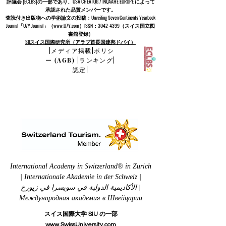
当社の教育システムは
、欧州遠隔教育認定評議会
(EUCDL)
によって承
認されています。EUCDL は、
欧州主要ビジネス スクール & 教育機関
評議会 (ECLBS)
の一部であり、USA CHEA IQG / INQAAHE EUROPE によって
承認された品質メンバーです。
査読付き出版物への学術論文の投稿：Unveiling Seven Continents Yearbook
Journal「U7Y Journal」（www.U7Y.com）ISSN：3042-4399（スイス国立図
書館登録）
SIIスイス国際研究所（アラブ首長国連邦ドバイ）
|
メディア掲載
|
ポリシ
ー (AGB)
|
ランキング
|
認定
|
International Academy in Switzerland® in Zurich
| Internationale Akademie in der Schweiz |
الأكاديمية الدولية في سويسرا في زيورخ |
Международная академия в Швейцарии