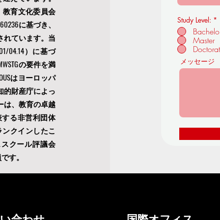
）教育文化委員会
Study Level:
*
 - 60236に基づき、
Bachelo
されています。当
Master
Doctora
04.14）に基づ
メッセージ
」- MWSTGの要件を満
USはヨーロッパ
知的財産庁によっ
ーは、教育の卓越
表する非営利団体
ランクインしたこ
ススクール評議会
員です。
問い合わせ
国際オフィス