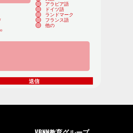
アラビア語
目
ドイツ語
ランドマーク
r
フランス語
他の
te
送信
VBNN教育グループ