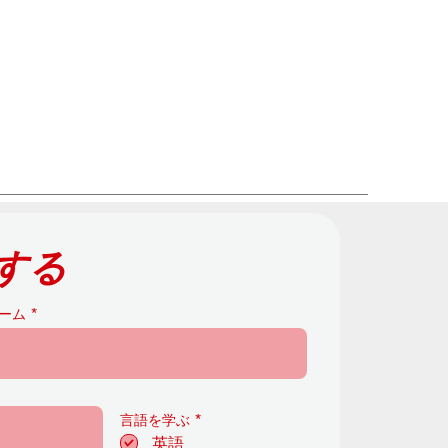
する
ーム
必
言語を学ぶ
*
須
英語
項