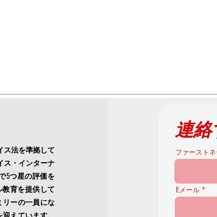
連絡
イス法を準拠して
ファーストネ
イス・インターナ
kingで5つ星の評価を
ル教育を提供して
Eメール
ミリーの一員にな
生を迎えています。