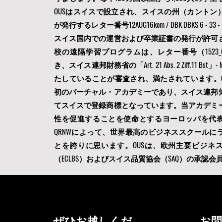
OUSはスイスで設立され、スイスの州（カントン
が発行するレター番号12AUG16kom / DBK DBKS 6 - 33
スイス国内での運営および卒業証書の発行が許可
校の遠隔学習プログラムは、レター番号（1523_01/
き、スイス連邦財務省の「Art. 21 Abs. 2 Ziff.11 Bst
たしていることが審査され、満たされています。O
初のバーチャル・アカデミーであり、スイス連邦
てスイスで登録商標となっています。当アカデミ
性を促進することを使命とするヨーロッパを代
QRNWによって、
世界最高のビジネススクールに
とを誇りに思います。OUSは
、欧州主要ビジネ
（ECLBS）
およびスイス品質協会（SAQ）の承認会
ぜひお越しくだ
お