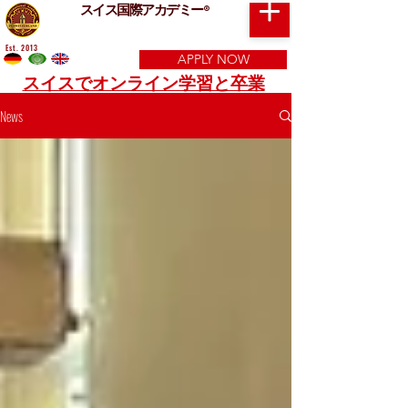
スイス国際アカデミー
®
Est. 2013
APPLY NOW
スイスでオンライン学習と卒業
News